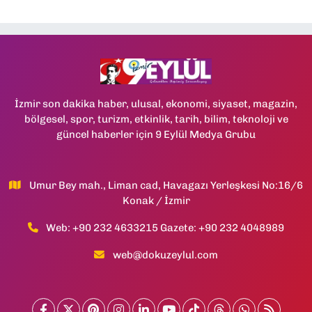
İzmir son dakika haber, ulusal, ekonomi, siyaset, magazin,
bölgesel, spor, turizm, etkinlik, tarih, bilim, teknoloji ve
güncel haberler için 9 Eylül Medya Grubu
Umur Bey mah., Liman cad, Havagazı Yerleşkesi No:16/6
Konak / İzmir
Web: +90 232 4633215 Gazete: +90 232 4048989
web@dokuzeylul.com