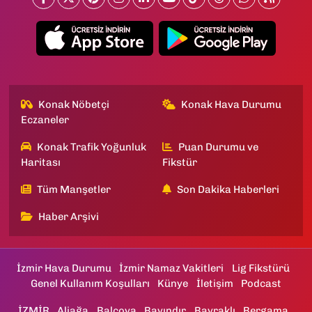
Konak Nöbetçi
Konak Hava Durumu
Eczaneler
Konak Trafik Yoğunluk
Puan Durumu ve
Haritası
Fikstür
Tüm Manşetler
Son Dakika Haberleri
Haber Arşivi
İzmir Hava Durumu
İzmir Namaz Vakitleri
Lig Fikstürü
Genel Kullanım Koşulları
Künye
İletişim
Podcast
İZMİR
Aliağa
Balçova
Bayındır
Bayraklı
Bergama