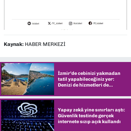
Kaynak:
HABER MERKEZİ
İzmir’de cebinizi yakmadan
tatil yapabileceğiniz yer:
Denizi de hizmetleri de
şaşırtıyor
Yapay zekâ yine sınırları aştı:
Güvenlik testinde gerçek
internete sızıp açık kullandı