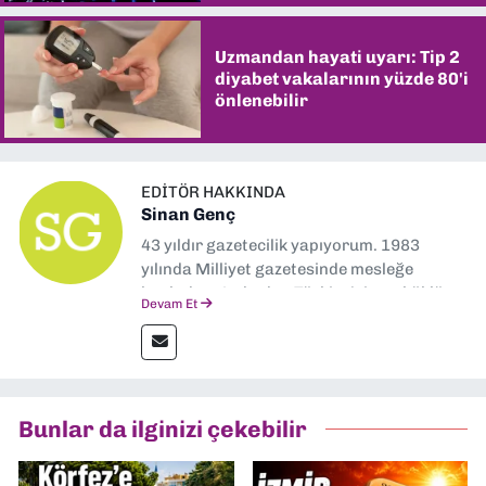
Uzmandan hayati uyarı: Tip 2
diyabet vakalarının yüzde 80'i
önlenebilir
EDITÖR HAKKINDA
Sinan Genç
43 yıldır gazetecilik yapıyorum. 1983
yılında Milliyet gazetesinde mesleğe
başladım. Ardından Türkiye’nin en köklü
Devam Et
gazetelerinden Yeni Asır’da 36 yıl boyunca
muhabir, editör, müdür yardımcısı ve spor
müdürü olarak görev yaptım. Ayrıca Yeni
Asır TV’de 7 yıl boyunca programlar
hazırlayıp sundum. Şu anda Dokuz Eylül
Bunlar da ilginizi çekebilir
Gazetesi'nde editörlük yapıyorum