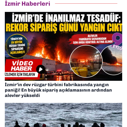
İzmir Haberleri
İzmir’in dev rüzgar türbini fabrikasında yangın
paniği! En büyük sipariş açıklamasının ardından
alevler yükseldi