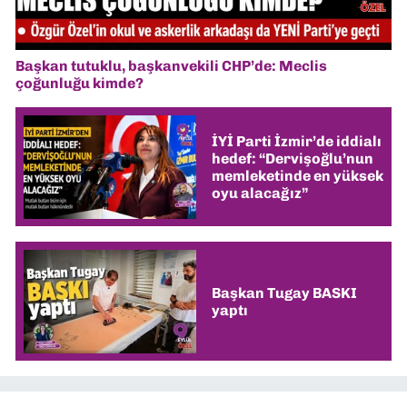
Başkan tutuklu, başkanvekili CHP’de: Meclis
çoğunluğu kimde?
İYİ Parti İzmir’de iddialı
hedef: “Dervişoğlu’nun
memleketinde en yüksek
oyu alacağız”
Başkan Tugay BASKI
yaptı