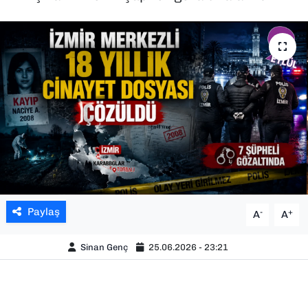
SAĞLIK
SPOR
TEKNOLOJİ
YAŞAM
YEREL YÖNETİMLER
Paylaş
-
+
A
A
Sinan Genç
25.06.2026 - 23:21