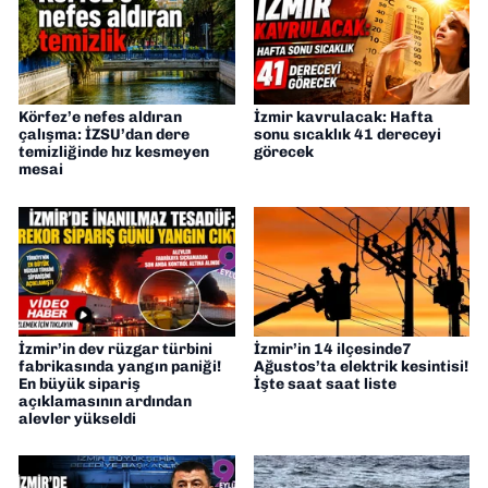
Körfez’e nefes aldıran
İzmir kavrulacak: Hafta
çalışma: İZSU’dan dere
sonu sıcaklık 41 dereceyi
temizliğinde hız kesmeyen
görecek
mesai
İzmir’in dev rüzgar türbini
İzmir’in 14 ilçesinde7
fabrikasında yangın paniği!
Ağustos’ta elektrik kesintisi!
En büyük sipariş
İşte saat saat liste
açıklamasının ardından
alevler yükseldi