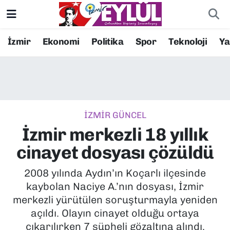
Resmi İlanlar
Konak Nöbetçi Eczaneler
İzmir
Ekonomi
Politika
Spor
Teknoloji
Y
BİLİM
Konak Hava Durumu
DÜNYA
Konak Trafik Yoğunluk Haritası
İZMİR GÜNCEL
EĞİTİM
Süper Lig Puan Durumu ve Fikstür
İzmir merkezli 18 yıllık
EKONOMİ
Tüm Manşetler
cinayet dosyası çözüldü
KÜLTÜR SANAT
Son Dakika Haberleri
2008 yılında Aydın’ın Koçarlı ilçesinde
kaybolan Naciye A.’nın dosyası, İzmir
MAGAZİN
Haber Arşivi
merkezli yürütülen soruşturmayla yeniden
açıldı. Olayın cinayet olduğu ortaya
POLİTİKA
çıkarılırken 7 şüpheli gözaltına alındı.