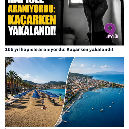
105 yıl hapisle aranıyordu: Kaçarken yakalandı!