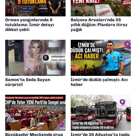
Orman yangınlarında 9
Balçova Arsaları’nda 55
tutuklama: İzmir detayı
yıllık düğüm: Planlara itiraz
dikkat çekti
yağdı
Samos’ta Seda Sayan
İzmir’de düdük çalmıştı: Acı
sürprizi!
haber
Büyükşehir Meclisinde grup
İzmir’de 30 Ağustos’ta toplu