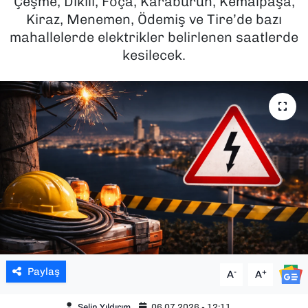
Çeşme, Dikili, Foça, Karaburun, Kemalpaşa,
Kiraz, Menemen, Ödemiş ve Tire’de bazı
SAĞLIK
mahallelerde elektrikler belirlenen saatlerde
kesilecek.
SPOR
TEKNOLOJİ
YAŞAM
YEREL YÖNETİMLER
Paylaş
-
+
A
A
Selin Yıldırım
06.07.2026 - 12:11