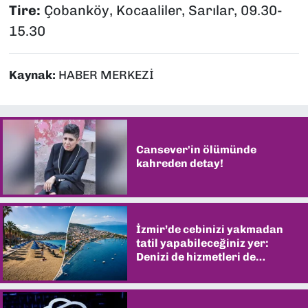
Tire:
Çobanköy, Kocaaliler, Sarılar, 09.30-
15.30
Kaynak:
HABER MERKEZİ
Cansever'in ölümünde
kahreden detay!
İzmir’de cebinizi yakmadan
tatil yapabileceğiniz yer:
Denizi de hizmetleri de
şaşırtıyor