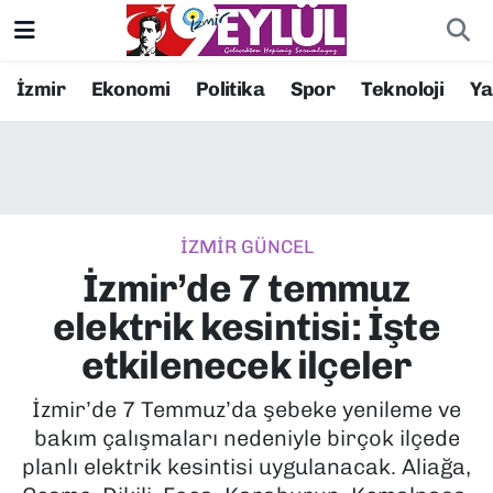
Resmi İlanlar
Konak Nöbetçi Eczaneler
İzmir
Ekonomi
Politika
Spor
Teknoloji
Y
BİLİM
Konak Hava Durumu
DÜNYA
Konak Trafik Yoğunluk Haritası
İZMİR GÜNCEL
EĞİTİM
Süper Lig Puan Durumu ve Fikstür
İzmir’de 7 temmuz
EKONOMİ
Tüm Manşetler
elektrik kesintisi: İşte
etkilenecek ilçeler
KÜLTÜR SANAT
Son Dakika Haberleri
İzmir’de 7 Temmuz’da şebeke yenileme ve
MAGAZİN
Haber Arşivi
bakım çalışmaları nedeniyle birçok ilçede
planlı elektrik kesintisi uygulanacak. Aliağa,
POLİTİKA