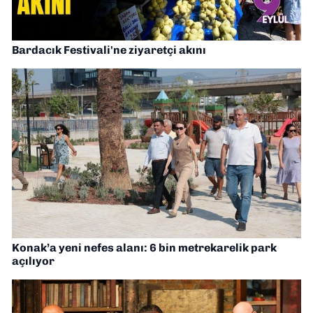
Bardacık Festivali'ne ziyaretçi akını
Konak’a yeni nefes alanı: 6 bin metrekarelik park
açılıyor