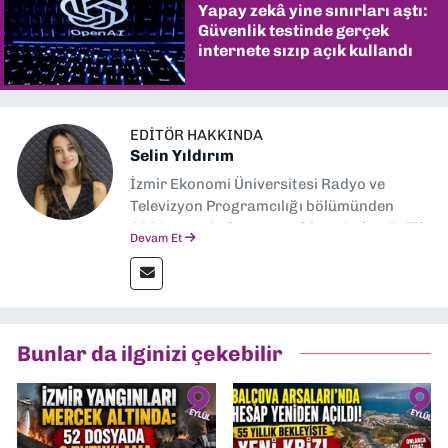
Yapay zekâ yine sınırları aştı:
Güvenlik testinde gerçek
internete sızıp açık kullandı
EDITÖR HAKKINDA
Selin Yıldırım
İzmir Ekonomi Üniversitesi Radyo ve
Televizyon Programcılığı bölümünden
2024 senesinde mezun oldum. Dokuz Eylül
Devam Et
Gazetesi'nde spor yazarlığı yaparken,
editörlük görevini de üstleniyorum.
Bunlar da ilginizi çekebilir