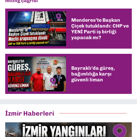
miting çağrısı
Menderes’te Başkan
Çiçek tutuklandı: CHP ve
YENİ Parti iş birliği
yapacak mı?
Bayraklı’da güreş,
bağımlılığa karşı
güvenli liman
İzmir Haberleri