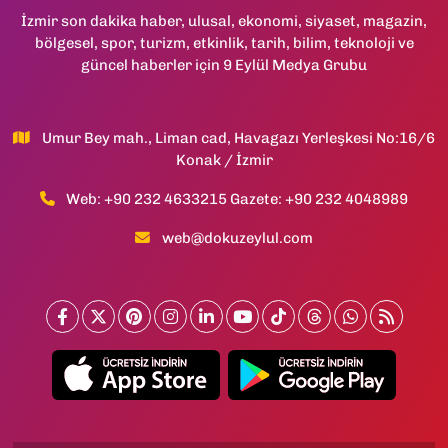
İzmir son dakika haber, ulusal, ekonomi, siyaset, magazin,
bölgesel, spor, turizm, etkinlik, tarih, bilim, teknoloji ve
güncel haberler için 9 Eylül Medya Grubu
Umur Bey mah., Liman cad, Havagazı Yerleşkesi No:16/6
Konak / İzmir
Web: +90 232 4633215 Gazete: +90 232 4048989
web@dokuzeylul.com