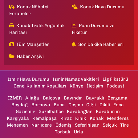
Konak Nöbetçi
Konak Hava Durumu
Eczaneler
Konak Trafik Yoğunluk
Puan Durumu ve
Haritası
Fikstür
Tüm Manşetler
Son Dakika Haberleri
Haber Arşivi
İzmir Hava Durumu
İzmir Namaz Vakitleri
Lig Fikstürü
Genel Kullanım Koşulları
Künye
İletişim
Podcast
İZMİR
Aliağa
Balçova
Bayındır
Bayraklı
Bergama
Beydağ
Bornova
Buca
Çeşme
Çiğli
Dikili
Foça
Gaziemir
Güzelbahçe
Karabağlar
Karaburun
Karşıyaka
Kemalpaşa
Kiraz
Kınık
Konak
Menderes
Menemen
Narlıdere
Ödemiş
Seferihisar
Selçuk
Tire
Torbalı
Urla