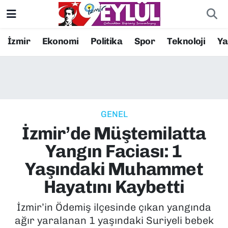
Resmi İlanlar
Konak Nöbetçi Eczaneler
İzmir
Ekonomi
Politika
Spor
Teknoloji
Y
BİLİM
Konak Hava Durumu
DÜNYA
Konak Trafik Yoğunluk Haritası
GENEL
EĞİTİM
Süper Lig Puan Durumu ve Fikstür
İzmir’de Müştemilatta
EKONOMİ
Tüm Manşetler
Yangın Faciası: 1
Yaşındaki Muhammet
KÜLTÜR SANAT
Son Dakika Haberleri
Hayatını Kaybetti
MAGAZİN
Haber Arşivi
İzmir’in Ödemiş ilçesinde çıkan yangında
ağır yaralanan 1 yaşındaki Suriyeli bebek
POLİTİKA