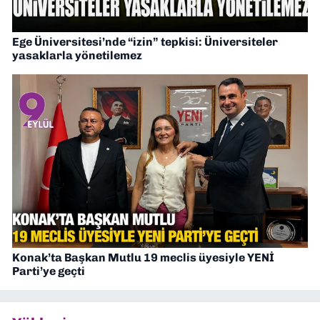
Ege Üniversitesi’nde “izin” tepkisi: Üniversiteler
yasaklarla yönetilemez
Konak’ta Başkan Mutlu 19 meclis üyesiyle YENİ
Parti’ye geçti