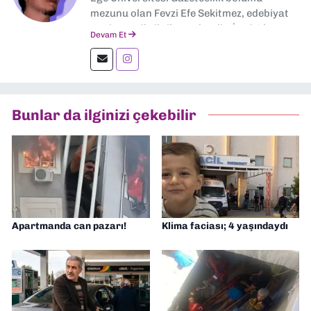
mezunu olan Fevzi Efe Sekitmez, edebiyat
ve sinema ile ilgilenmektedir. İzmir'de
Devam Et
çeşitli medya sektöründe kameraman,
editör, muhabir olarak çalıştı.
Bunlar da ilginizi çekebilir
Apartmanda can pazarı!
Klima faciası; 4 yaşındaydı