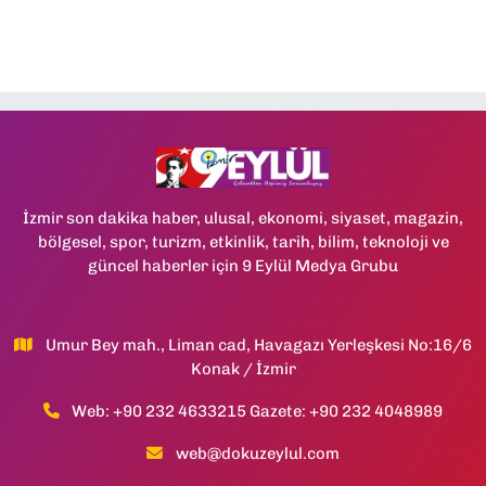
İzmir son dakika haber, ulusal, ekonomi, siyaset, magazin,
bölgesel, spor, turizm, etkinlik, tarih, bilim, teknoloji ve
güncel haberler için 9 Eylül Medya Grubu
Umur Bey mah., Liman cad, Havagazı Yerleşkesi No:16/6
Konak / İzmir
Web: +90 232 4633215 Gazete: +90 232 4048989
web@dokuzeylul.com