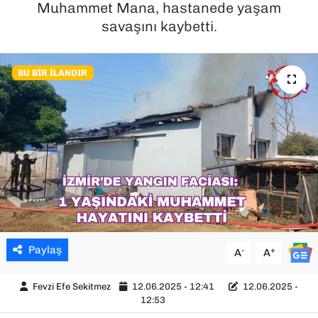
Muhammet Mana, hastanede yaşam
savaşını kaybetti.
SAĞLIK
SPOR
BU BIR İLANDIR
TEKNOLOJİ
YAŞAM
YEREL YÖNETİMLER
Paylaş
-
+
A
A
Fevzi Efe Sekitmez
12.06.2025 - 12:41
12.06.2025 -
12:53