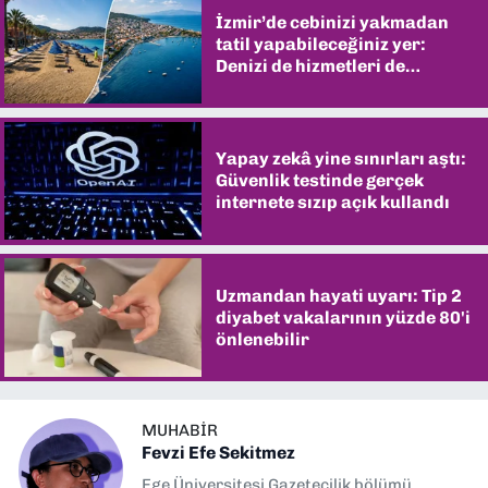
İzmir’de cebinizi yakmadan
tatil yapabileceğiniz yer:
Denizi de hizmetleri de
şaşırtıyor
Yapay zekâ yine sınırları aştı:
Güvenlik testinde gerçek
internete sızıp açık kullandı
Uzmandan hayati uyarı: Tip 2
diyabet vakalarının yüzde 80'i
önlenebilir
MUHABIR
Fevzi Efe Sekitmez
Ege Üniversitesi Gazetecilik bölümü