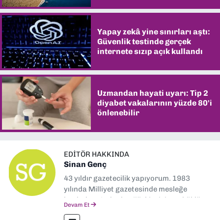
Yapay zekâ yine sınırları aştı:
Güvenlik testinde gerçek
internete sızıp açık kullandı
Uzmandan hayati uyarı: Tip 2
diyabet vakalarının yüzde 80'i
önlenebilir
EDITÖR HAKKINDA
Sinan Genç
43 yıldır gazetecilik yapıyorum. 1983
yılında Milliyet gazetesinde mesleğe
başladım. Ardından Türkiye’nin en köklü
Devam Et
gazetelerinden Yeni Asır’da 36 yıl boyunca