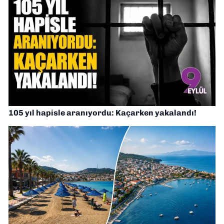
105 yıl hapisle aranıyordu: Kaçarken yakalandı!