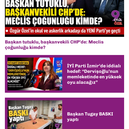
Başkan tutuklu, başkanvekili CHP’de: Meclis
çoğunluğu kimde?
İYİ Parti İzmir’de iddialı
hedef: “Dervişoğlu’nun
memleketinde en yüksek
oyu alacağız”
Başkan Tugay BASKI
yaptı