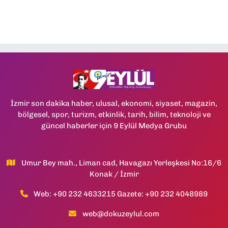
İzmir son dakika haber, ulusal, ekonomi, siyaset, magazin,
bölgesel, spor, turizm, etkinlik, tarih, bilim, teknoloji ve
güncel haberler için 9 Eylül Medya Grubu
Umur Bey mah., Liman cad, Havagazı Yerleşkesi No:16/6
Konak / İzmir
Web: +90 232 4633215 Gazete: +90 232 4048989
web@dokuzeylul.com