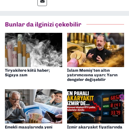
muhabir, editör, müdür yardımcısı ve spor
müdürü olarak görev yaptım. Ayrıca Yeni
Asır TV’de 7 yıl boyunca programlar
hazırlayıp sundum. Şu anda Dokuz Eylül
Bunlar da ilginizi çekebilir
Gazetesi'nde editörlük yapıyorum
Tiryakilere kötü haber;
İslam Memiş’ten altın
Sigaya zam
yatırımcısına uyarı: Yarın
dengeler değişebilir
Emekli maaşlarında yeni
İzmir akaryakıt fiyatlarında