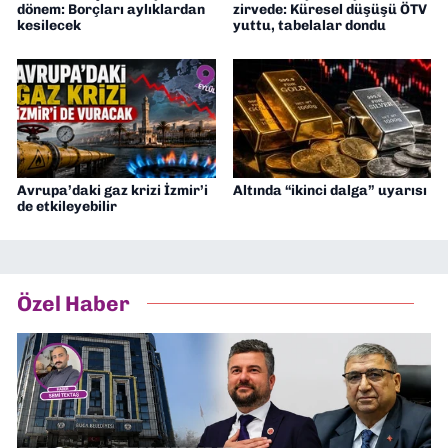
dönem: Borçları aylıklardan
zirvede: Küresel düşüşü ÖTV
kesilecek
yuttu, tabelalar dondu
Avrupa’daki gaz krizi İzmir’i
Altında “ikinci dalga” uyarısı
de etkileyebilir
Özel Haber