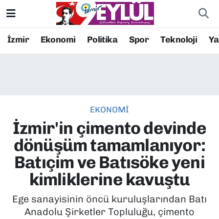
Resmi İlanlar
Konak Nöbetçi Eczaneler
İzmir
Ekonomi
Politika
Spor
Teknoloji
Y
BİLİM
Konak Hava Durumu
DÜNYA
Konak Trafik Yoğunluk Haritası
EKONOMİ
EĞİTİM
Süper Lig Puan Durumu ve Fikstür
İzmir'in çimento devinde
EKONOMİ
Tüm Manşetler
dönüşüm tamamlanıyor:
Batıçim ve Batısöke yeni
KÜLTÜR SANAT
Son Dakika Haberleri
kimliklerine kavuştu
MAGAZİN
Haber Arşivi
Ege sanayisinin öncü kuruluşlarından Batı
Anadolu Şirketler Topluluğu, çimento
POLİTİKA