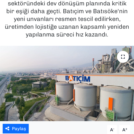
sektöründeki dev dönüşüm planında kritik
bir eşiği daha geçti. Batıçim ve Batısöke'nin
SAĞLIK
yeni unvanları resmen tescil edilirken,
üretimden lojistiğe uzanan kapsamlı yeniden
SPOR
yapılanma süreci hız kazandı.
TEKNOLOJİ
YAŞAM
YEREL YÖNETİMLER
Paylaş
-
+
A
A