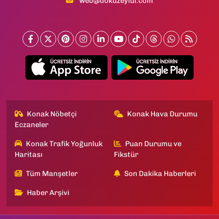
web@dokuzeylul.com
Konak Nöbetçi
Konak Hava Durumu
Eczaneler
Konak Trafik Yoğunluk
Puan Durumu ve
Haritası
Fikstür
Tüm Manşetler
Son Dakika Haberleri
Haber Arşivi