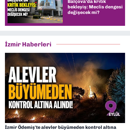
Balçova’da kritik
bekleyiş: Meclis dengesi
değişecek mi?
İzmir Haberleri
İzmir Ödemiş'te alevler büyümeden kontrol altına