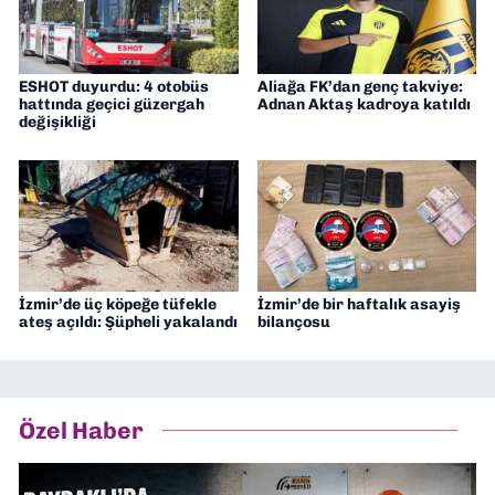
ESHOT duyurdu: 4 otobüs
Aliağa FK’dan genç takviye:
hattında geçici güzergah
Adnan Aktaş kadroya katıldı
değişikliği
İzmir’de üç köpeğe tüfekle
İzmir’de bir haftalık asayiş
ateş açıldı: Şüpheli yakalandı
bilançosu
Özel Haber