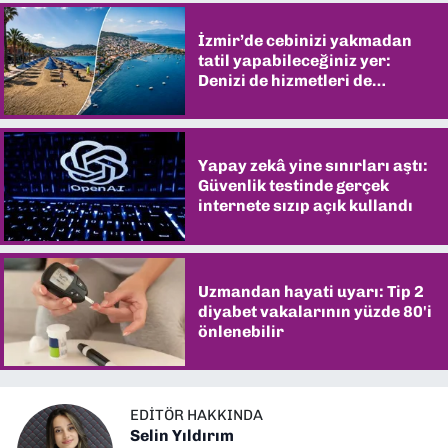
İzmir’de cebinizi yakmadan
tatil yapabileceğiniz yer:
Denizi de hizmetleri de
şaşırtıyor
Yapay zekâ yine sınırları aştı:
Güvenlik testinde gerçek
internete sızıp açık kullandı
Uzmandan hayati uyarı: Tip 2
diyabet vakalarının yüzde 80'i
önlenebilir
EDITÖR HAKKINDA
Selin Yıldırım