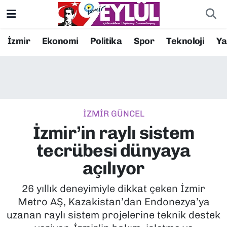
Resmi İlanlar
Konak Nöbetçi Eczaneler
İzmir
Ekonomi
Politika
Spor
Teknoloji
Y
BİLİM
Konak Hava Durumu
DÜNYA
Konak Trafik Yoğunluk Haritası
İZMİR GÜNCEL
EĞİTİM
Süper Lig Puan Durumu ve Fikstür
İzmir’in raylı sistem
EKONOMİ
Tüm Manşetler
tecrübesi dünyaya
açılıyor
KÜLTÜR SANAT
Son Dakika Haberleri
26 yıllık deneyimiyle dikkat çeken İzmir
MAGAZİN
Haber Arşivi
Metro AŞ, Kazakistan’dan Endonezya’ya
uzanan raylı sistem projelerine teknik destek
POLİTİKA