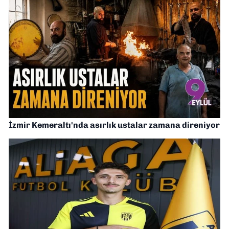
İzmir Kemeraltı'nda asırlık ustalar zamana direniyor