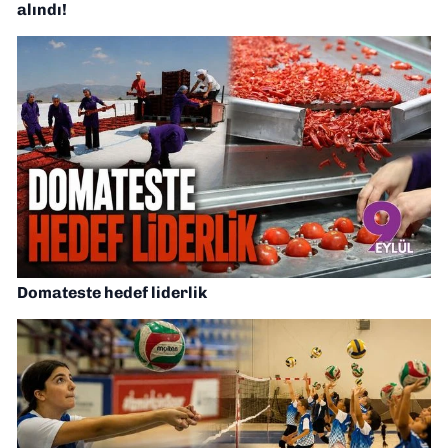
alındı!
Domateste hedef liderlik