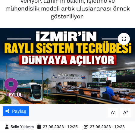
veriyor. İzmir’in bakım, işletme ve
mühendislik modeli artık uluslararası örnek
SAĞLIK
gösteriliyor.
SPOR
TEKNOLOJİ
YAŞAM
YEREL YÖNETİMLER
Paylaş
-
+
A
A
Selin Yıldırım
27.06.2026 - 12:25
27.06.2026 - 12:26