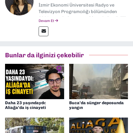
İzmir Ekonomi Üniversitesi Radyo ve
Televizyon Programcılığı bölümünden
2024 senesinde mezun oldum. Dokuz Eylül
Devam Et
Gazetesi'nde spor yazarlığı yaparken,
editörlük görevini de üstleniyorum.
Bunlar da ilginizi çekebilir
Daha 23 yaşındaydı:
Buca’da sünger deposunda
Aliağa’da iş cinayeti
yangın