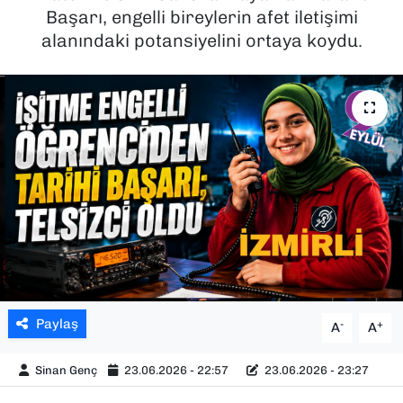
Başarı, engelli bireylerin afet iletişimi
SAĞLIK
alanındaki potansiyelini ortaya koydu.
SPOR
TEKNOLOJİ
YAŞAM
YEREL YÖNETİMLER
Paylaş
-
+
A
A
Sinan Genç
23.06.2026 - 22:57
23.06.2026 - 23:27