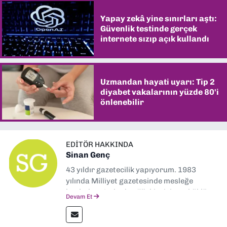
Yapay zekâ yine sınırları aştı:
Güvenlik testinde gerçek
internete sızıp açık kullandı
Uzmandan hayati uyarı: Tip 2
diyabet vakalarının yüzde 80'i
önlenebilir
EDITÖR HAKKINDA
Sinan Genç
43 yıldır gazetecilik yapıyorum. 1983
yılında Milliyet gazetesinde mesleğe
başladım. Ardından Türkiye’nin en köklü
Devam Et
gazetelerinden Yeni Asır’da 36 yıl boyunca
muhabir, editör, müdür yardımcısı ve spor
müdürü olarak görev yaptım. Ayrıca Yeni