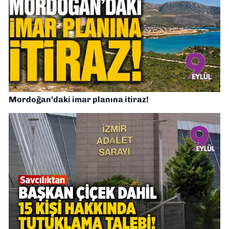
Mordoğan’daki imar planına itiraz!