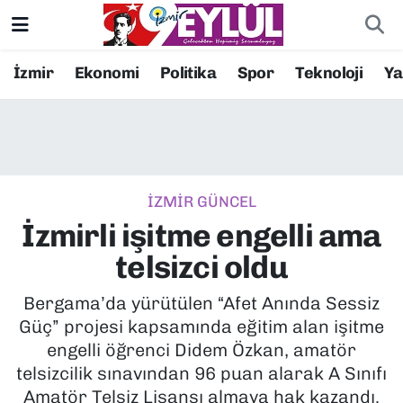
Resmi İlanlar
Konak Nöbetçi Eczaneler
İzmir
Ekonomi
Politika
Spor
Teknoloji
Y
BİLİM
Konak Hava Durumu
DÜNYA
Konak Trafik Yoğunluk Haritası
İZMİR GÜNCEL
EĞİTİM
Süper Lig Puan Durumu ve Fikstür
İzmirli işitme engelli ama
EKONOMİ
Tüm Manşetler
telsizci oldu
KÜLTÜR SANAT
Son Dakika Haberleri
Bergama’da yürütülen “Afet Anında Sessiz
Güç” projesi kapsamında eğitim alan işitme
MAGAZİN
Haber Arşivi
engelli öğrenci Didem Özkan, amatör
telsizcilik sınavından 96 puan alarak A Sınıfı
POLİTİKA
Amatör Telsiz Lisansı almaya hak kazandı.