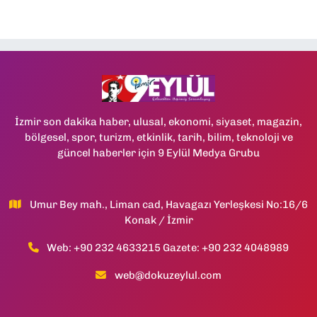
İzmir son dakika haber, ulusal, ekonomi, siyaset, magazin,
bölgesel, spor, turizm, etkinlik, tarih, bilim, teknoloji ve
güncel haberler için 9 Eylül Medya Grubu
Umur Bey mah., Liman cad, Havagazı Yerleşkesi No:16/6
Konak / İzmir
Web: +90 232 4633215 Gazete: +90 232 4048989
web@dokuzeylul.com