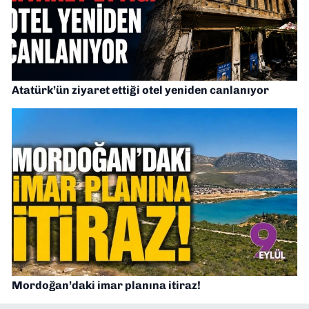
Atatürk’ün ziyaret ettiği otel yeniden canlanıyor
Mordoğan’daki imar planına itiraz!