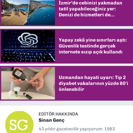
İzmir’de cebinizi yakmadan
tatil yapabileceğiniz yer:
Denizi de hizmetleri de
şaşırtıyor
Yapay zekâ yine sınırları aştı:
Güvenlik testinde gerçek
internete sızıp açık kullandı
Uzmandan hayati uyarı: Tip 2
diyabet vakalarının yüzde 80'i
önlenebilir
EDITÖR HAKKINDA
Sinan Genç
43 yıldır gazetecilik yapıyorum. 1983