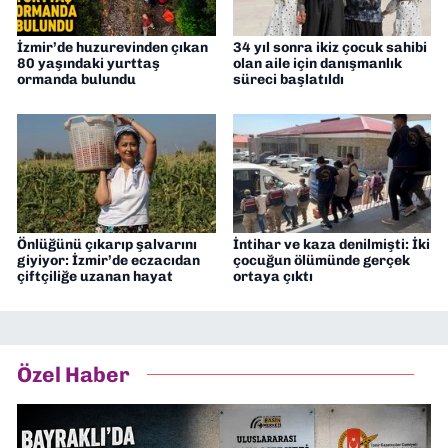
İzmir’de huzurevinden çıkan
34 yıl sonra ikiz çocuk sahibi
80 yaşındaki yurttaş
olan aile için danışmanlık
ormanda bulundu
süreci başlatıldı
Önlüğünü çıkarıp şalvarını
İntihar ve kaza denilmişti: İki
giyiyor: İzmir’de eczacıdan
çocuğun ölümünde gerçek
çiftçiliğe uzanan hayat
ortaya çıktı
Özel Haber