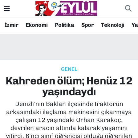
Resmi İlanlar
Konak Nöbetçi Eczaneler
İzmir
Ekonomi
Politika
Spor
Teknoloji
Y
BİLİM
Konak Hava Durumu
DÜNYA
Konak Trafik Yoğunluk Haritası
GENEL
EĞİTİM
Süper Lig Puan Durumu ve Fikstür
Kahreden ölüm; Henüz 12
EKONOMİ
Tüm Manşetler
yaşındaydı
KÜLTÜR SANAT
Son Dakika Haberleri
Denizli’nin Baklan ilçesinde traktörün
arkasındaki ilaçlama makinesini çıkarmaya
MAGAZİN
Haber Arşivi
çalışan 12 yaşındaki Orhan Karakoç,
devrilen aracın altında kalarak yaşamını
POLİTİKA
yitirdi. 6’ncı sınıf öğrencisi olduğu öğrenilen