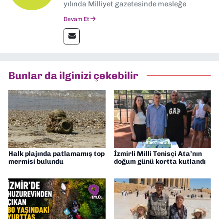
yılında Milliyet gazetesinde mesleğe
başladım. Ardından Türkiye’nin en köklü
Devam Et
gazetelerinden Yeni Asır’da 36 yıl boyunca
muhabir, editör, müdür yardımcısı ve spor
müdürü olarak görev yaptım. Ayrıca Yeni
Asır TV’de 7 yıl boyunca programlar
hazırlayıp sundum. Şu anda Dokuz Eylül
Bunlar da ilginizi çekebilir
Gazetesi'nde editörlük yapıyorum
Halk plajında patlamamış top
İzmirli Milli Tenisçi Ata’nın
mermisi bulundu
doğum günü kortta kutlandı