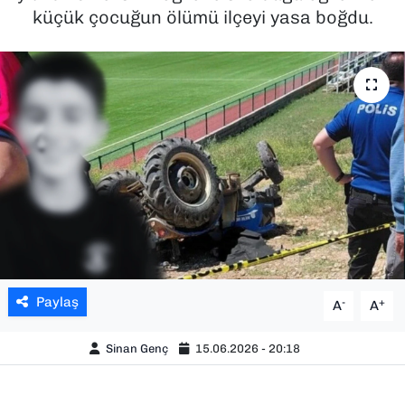
küçük çocuğun ölümü ilçeyi yasa boğdu.
SAĞLIK
SPOR
TEKNOLOJİ
YAŞAM
YEREL YÖNETİMLER
Paylaş
-
+
A
A
Sinan Genç
15.06.2026 - 20:18