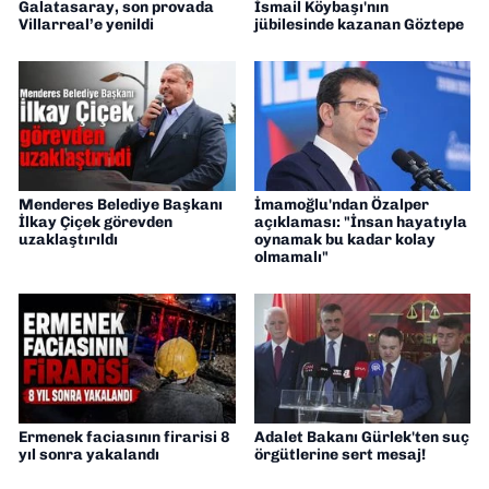
Galatasaray, son provada
İsmail Köybaşı'nın
Villarreal’e yenildi
jübilesinde kazanan Göztepe
Menderes Belediye Başkanı
İmamoğlu'ndan Özalper
İlkay Çiçek görevden
açıklaması: "İnsan hayatıyla
uzaklaştırıldı
oynamak bu kadar kolay
olmamalı"
Ermenek faciasının firarisi 8
Adalet Bakanı Gürlek'ten suç
yıl sonra yakalandı
örgütlerine sert mesaj!