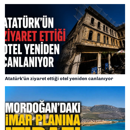
Atatürk’ün ziyaret ettiği otel yeniden canlanıyor