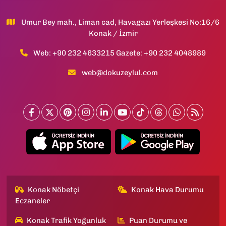
Umur Bey mah., Liman cad, Havagazı Yerleşkesi No:16/6
Konak / İzmir
Web: +90 232 4633215 Gazete: +90 232 4048989
web@dokuzeylul.com
Konak Nöbetçi
Konak Hava Durumu
Eczaneler
Konak Trafik Yoğunluk
Puan Durumu ve