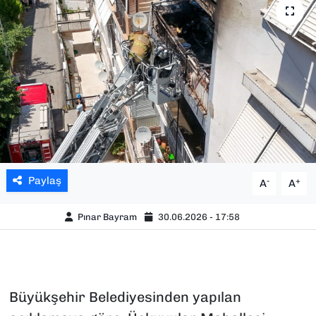
SAĞLIK
SPOR
TEKNOLOJİ
YAŞAM
YEREL YÖNETİMLER
Paylaş
-
+
A
A
Pınar Bayram
30.06.2026 - 17:58
Büyükşehir Belediyesinden yapılan