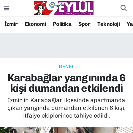
Resmi İlanlar
Konak Nöbetçi Eczaneler
İzmir
Ekonomi
Politika
Spor
Teknoloji
Y
BİLİM
Konak Hava Durumu
DÜNYA
Konak Trafik Yoğunluk Haritası
GENEL
EĞİTİM
Süper Lig Puan Durumu ve Fikstür
Karabağlar yangınında 6
EKONOMİ
Tüm Manşetler
kişi dumandan etkilendi
KÜLTÜR SANAT
Son Dakika Haberleri
İzmir'in Karabağlar ilçesinde apartmanda
çıkan yangında dumandan etkilenen 6 kişi,
MAGAZİN
Haber Arşivi
itfaiye ekiplerince tahliye edildi.
POLİTİKA