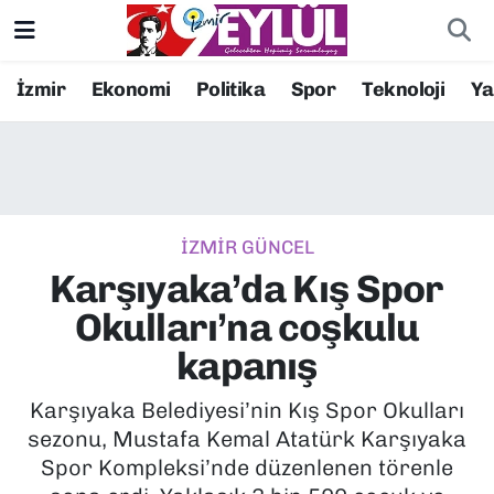
Resmi İlanlar
Konak Nöbetçi Eczaneler
İzmir
Ekonomi
Politika
Spor
Teknoloji
Y
BİLİM
Konak Hava Durumu
DÜNYA
Konak Trafik Yoğunluk Haritası
İZMİR GÜNCEL
EĞİTİM
Süper Lig Puan Durumu ve Fikstür
Karşıyaka’da Kış Spor
EKONOMİ
Tüm Manşetler
Okulları’na coşkulu
kapanış
KÜLTÜR SANAT
Son Dakika Haberleri
Karşıyaka Belediyesi’nin Kış Spor Okulları
MAGAZİN
Haber Arşivi
sezonu, Mustafa Kemal Atatürk Karşıyaka
Spor Kompleksi’nde düzenlenen törenle
POLİTİKA