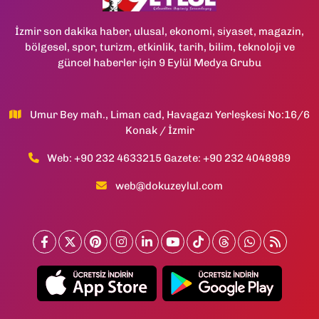
İzmir son dakika haber, ulusal, ekonomi, siyaset, magazin,
bölgesel, spor, turizm, etkinlik, tarih, bilim, teknoloji ve
güncel haberler için 9 Eylül Medya Grubu
Umur Bey mah., Liman cad, Havagazı Yerleşkesi No:16/6
Konak / İzmir
Web: +90 232 4633215 Gazete: +90 232 4048989
web@dokuzeylul.com