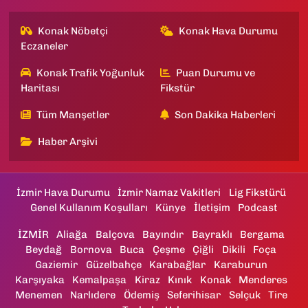
Konak Nöbetçi
Konak Hava Durumu
Eczaneler
Konak Trafik Yoğunluk
Puan Durumu ve
Haritası
Fikstür
Tüm Manşetler
Son Dakika Haberleri
Haber Arşivi
İzmir Hava Durumu
İzmir Namaz Vakitleri
Lig Fikstürü
Genel Kullanım Koşulları
Künye
İletişim
Podcast
İZMİR
Aliağa
Balçova
Bayındır
Bayraklı
Bergama
Beydağ
Bornova
Buca
Çeşme
Çiğli
Dikili
Foça
Gaziemir
Güzelbahçe
Karabağlar
Karaburun
Karşıyaka
Kemalpaşa
Kiraz
Kınık
Konak
Menderes
Menemen
Narlıdere
Ödemiş
Seferihisar
Selçuk
Tire