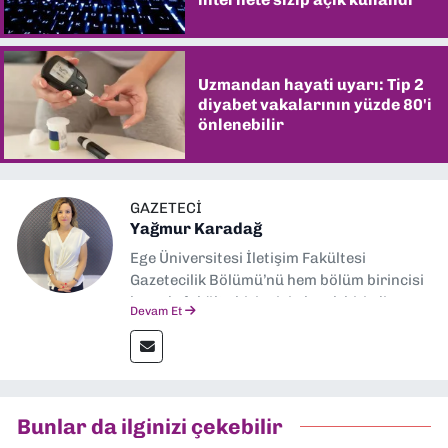
Uzmandan hayati uyarı: Tip 2
diyabet vakalarının yüzde 80'i
önlenebilir
GAZETECI
Yağmur Karadağ
Ege Üniversitesi İletişim Fakültesi
Gazetecilik Bölümü’nü hem bölüm birincisi
hem de fakülte birincisi olarak bitirdim.
Devam Et
Ardından Ege Üniversitesi'nde “Siyasal
İletişim” üzerine yüksek lisans eğitimimi
tamamladım. Halen aynı anabilim dalında
“İklim Krizi Haberciliği” üzerine doktora
eğitimim sürüyor. 9 Eylül'de “Haber
Bunlar da ilginizi çekebilir
Müdürü” olarak görev almaktayım. Hak