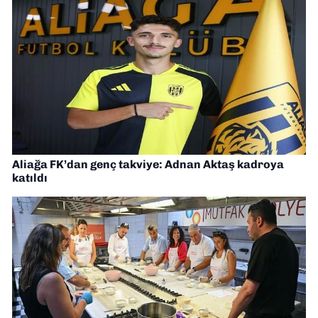
Aliağa FK’dan genç takviye: Adnan Aktaş kadroya
katıldı