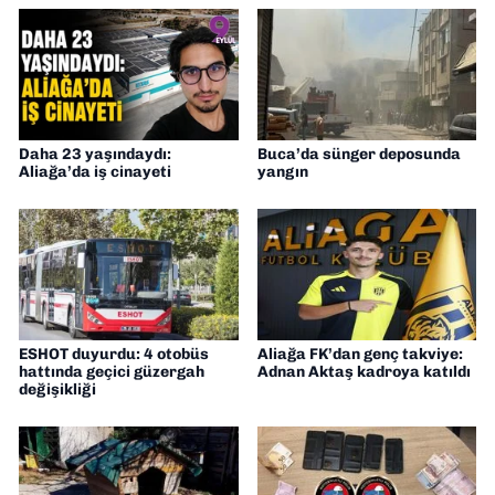
odaklı haberciliğe dair çalışmalar
yapıyorum
Daha 23 yaşındaydı:
Buca’da sünger deposunda
Aliağa’da iş cinayeti
yangın
ESHOT duyurdu: 4 otobüs
Aliağa FK’dan genç takviye:
hattında geçici güzergah
Adnan Aktaş kadroya katıldı
değişikliği