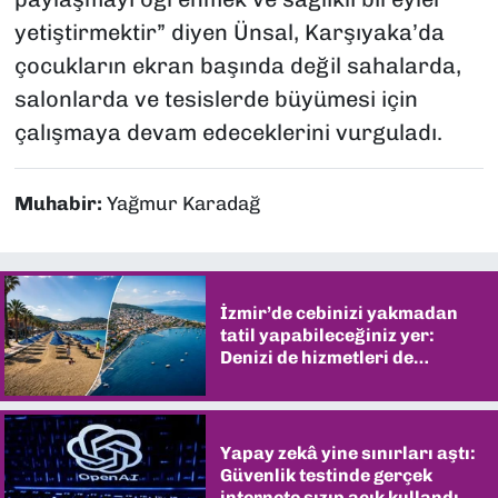
yetiştirmektir” diyen Ünsal, Karşıyaka’da
çocukların ekran başında değil sahalarda,
salonlarda ve tesislerde büyümesi için
çalışmaya devam edeceklerini vurguladı.
Muhabir:
Yağmur Karadağ
İzmir’de cebinizi yakmadan
tatil yapabileceğiniz yer:
Denizi de hizmetleri de
şaşırtıyor
Yapay zekâ yine sınırları aştı:
Güvenlik testinde gerçek
internete sızıp açık kullandı