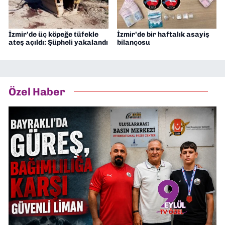
İzmir’de üç köpeğe tüfekle
İzmir’de bir haftalık asayiş
ateş açıldı: Şüpheli yakalandı
bilançosu
Özel Haber