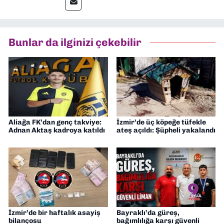
editörlük görevini de üstleniyorum.
Bunlar da ilginizi çekebilir
Aliağa FK’dan genç takviye:
İzmir’de üç köpeğe tüfekle
Adnan Aktaş kadroya katıldı
ateş açıldı: Şüpheli yakalandı
İzmir’de bir haftalık asayiş
Bayraklı’da güreş,
bilançosu
bağımlılığa karşı güvenli