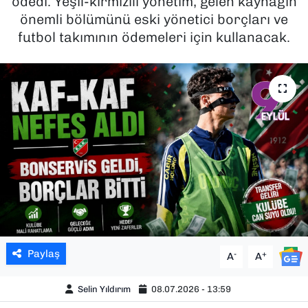
ödedi. Yeşil-kırmızılı yönetim, gelen kaynağın
önemli bölümünü eski yönetici borçları ve
SAĞLIK
futbol takımının ödemeleri için kullanacak.
SPOR
TEKNOLOJİ
YAŞAM
YEREL YÖNETİMLER
Paylaş
-
+
A
A
Selin Yıldırım
08.07.2026 - 13:59