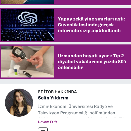
Yapay zekâ yine sınırları aştı:
Güvenlik testinde gerçek
internete sızıp açık kullandı
Uzmandan hayati uyarı: Tip 2
diyabet vakalarının yüzde 80'i
önlenebilir
EDITÖR HAKKINDA
Selin Yıldırım
İzmir Ekonomi Üniversitesi Radyo ve
Televizyon Programcılığı bölümünden
2024 senesinde mezun oldum. Dokuz Eylül
Devam Et
Gazetesi'nde spor yazarlığı yaparken,