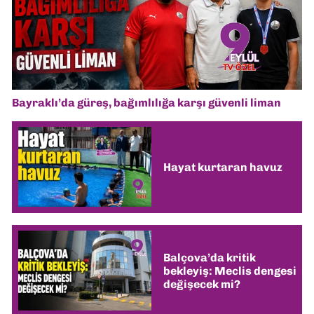
Bayraklı’da güreş, bağımlılığa karşı güvenli liman
Hayat kurtaran havuz
Balçova’da kritik
bekleyiş: Meclis dengesi
değişecek mi?