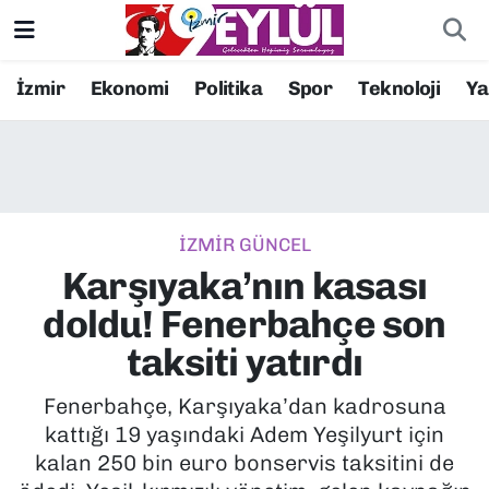
Resmi İlanlar
Konak Nöbetçi Eczaneler
İzmir
Ekonomi
Politika
Spor
Teknoloji
Y
BİLİM
Konak Hava Durumu
DÜNYA
Konak Trafik Yoğunluk Haritası
İZMİR GÜNCEL
EĞİTİM
Süper Lig Puan Durumu ve Fikstür
Karşıyaka’nın kasası
EKONOMİ
Tüm Manşetler
doldu! Fenerbahçe son
taksiti yatırdı
KÜLTÜR SANAT
Son Dakika Haberleri
Fenerbahçe, Karşıyaka’dan kadrosuna
MAGAZİN
Haber Arşivi
kattığı 19 yaşındaki Adem Yeşilyurt için
kalan 250 bin euro bonservis taksitini de
POLİTİKA