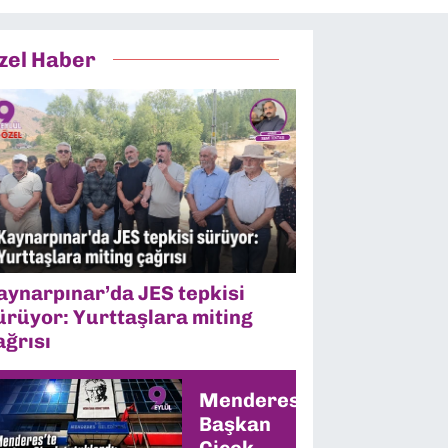
zel Haber
aynarpınar’da JES tepkisi
ürüyor: Yurttaşlara miting
ağrısı
Menderes’te
Başkan
Çiçek