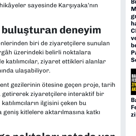
B
 hikâyeler sayesinde Karşıyaka’nın
M
g
h
i buluşturan deneyim
C
v
nlerinden biri de ziyaretçilere sunulan
b
rgâh üzerindeki belirli noktalara
P
S
 katılımcılar, ziyaret ettikleri alanlar
ında ulaşabiliyor.
nt gezilerinin ötesine geçen proje, tarih
 getirerek ziyaretçilere interaktif bir
B
katılımcıların ilgisini çeken bu
F
 geniş kitlelere aktarılmasına katkı
z