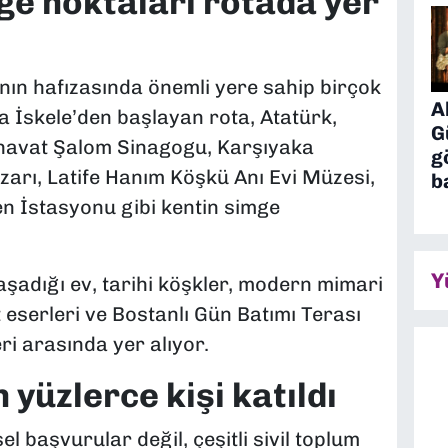
ge noktaları rotada yer
nın hafızasında önemli yere sahip birçok
A
a İskele’den başlayan rota, Atatürk,
G
 Ahavat Şalom Sinagogu, Karşıyaka
g
arı, Latife Hanım Köşkü Anı Evi Müzesi,
b
ren İstasyonu gibi kentin simge
Y
yaşadığı ev, tarihi köşkler, modern mimari
t eserleri ve Bostanlı Gün Batımı Terası
ri arasında yer alıyor.
 yüzlerce kişi katıldı
el başvurular değil, çeşitli sivil toplum