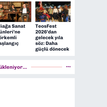
liağa Sanat
TeosFest
ünleri’ne
2026’dan
örkemli
gelecek yıla
aşlangıç
söz: Daha
güçlü dönecek
ükleniyor...