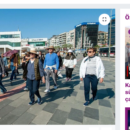
Ö
K
s
ç