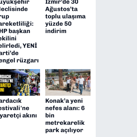
üyükşehir
İzmir’de 30
eclisinde
Ağustos’ta
rup
toplu ulaşıma
areketliliği:
yüzde 50
HP başkan
indirim
ekilini
elirledi, YENİ
arti’de
engel rüzgarı
ardacık
Konak’a yeni
estivali'ne
nefes alanı: 6
iyaretçi akını
bin
metrekarelik
park açılıyor