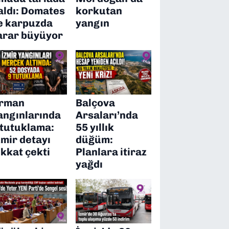
aldı: Domates
korkutan
e karpuzda
yangın
arar büyüyor
rman
Balçova
angınlarında
Arsaları’nda
 tutuklama:
55 yıllık
zmir detayı
düğüm:
ikkat çekti
Planlara itiraz
yağdı