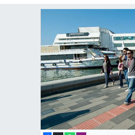
SAĞLIK
SPOR
TEKNOLOJİ
YAŞAM
YEREL YÖNETİMLER