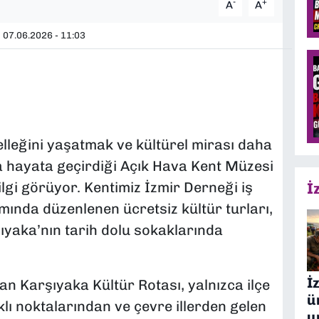
-
+
A
A
07.06.2026 - 11:03
elleğini yaşatmak ve kültürel mirası daha
 hayata geçirdiği Açık Hava Kent Müzesi
lgi görüyor. Kentimiz İzmir Derneği iş
İ
mında düzenlenen ücretsiz kültür turları,
şıyaka’nın tarih dolu sokaklarında
İ
lan Karşıyaka Kültür Rotası, yalnızca ilçe
ü
rklı noktalarından ve çevre illerden gelen
u