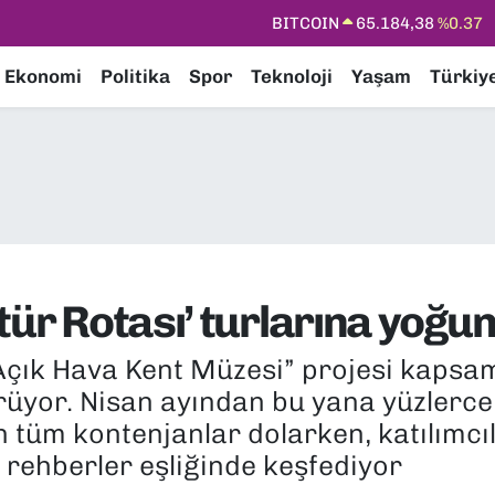
DOLAR
47,7239
%0.01
EURO
55,1823
%-0.06
Ekonomi
Politika
Spor
Teknoloji
Yaşam
Türkiy
STERLİN
64,4329
%-0.02
GRAM ALTIN
6664.02
%0.05
BİST100
13.779
%-14
BITCOIN
65.184,38
%0.37
ür Rotası’ turlarına yoğun 
“Açık Hava Kent Müzesi” projesi kapsa
örüyor. Nisan ayından bu yana yüzlerce 
tüm kontenjanlar dolarken, katılımcıl
 rehberler eşliğinde keşfediyor