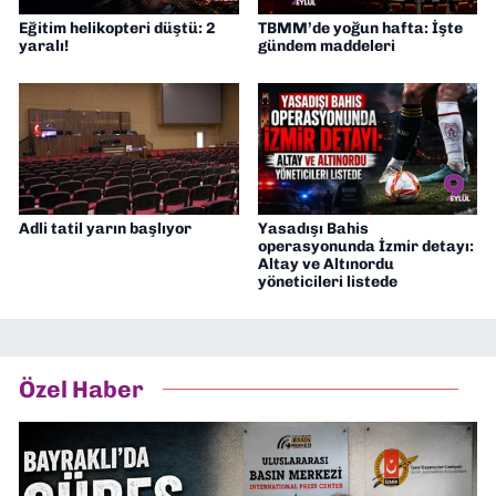
Eğitim helikopteri düştü: 2
TBMM’de yoğun hafta: İşte
yaralı!
gündem maddeleri
Adli tatil yarın başlıyor
Yasadışı Bahis
operasyonunda İzmir detayı:
Altay ve Altınordu
yöneticileri listede
Özel Haber