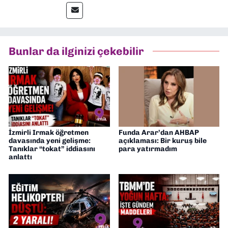
İletişim” üzerine yüksek lisans eğitimimi
tamamladım. Halen aynı anabilim dalında
“İklim Krizi Haberciliği” üzerine doktora
eğitimim sürüyor. 9 Eylül'de “Haber
Bunlar da ilginizi çekebilir
Müdürü” olarak görev almaktayım. Hak
odaklı haberciliğe dair çalışmalar
yapıyorum
İzmirli Irmak öğretmen
Funda Arar’dan AHBAP
davasında yeni gelişme:
açıklaması: Bir kuruş bile
Tanıklar “tokat” iddiasını
para yatırmadım
anlattı