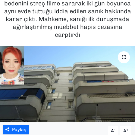
bedenini streç filme sararak iki gün boyunca
aynı evde tuttuğu iddia edilen sanık hakkında
SAĞLIK
karar çıktı. Mahkeme, sanığı ilk duruşmada
ağırlaştırılmış müebbet hapis cezasına
SPOR
çarptırdı
TEKNOLOJİ
YAŞAM
YEREL YÖNETİMLER
Paylaş
-
+
A
A