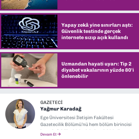
şaşırtıyor
Yapay zekâ yine sınırları aştı:
Güvenlik testinde gerçek
internete sızıp açık kullandı
Uzmandan hayati uyarı: Tip 2
diyabet vakalarının yüzde 80'i
önlenebilir
GAZETECI
Yağmur Karadağ
Ege Üniversitesi İletişim Fakültesi
Gazetecilik Bölümü’nü hem bölüm birincisi
hem de fakülte birincisi olarak bitirdim.
Devam Et
Ardından Ege Üniversitesi'nde “Siyasal