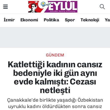
Resmi İlanlar
Konak Nöbetçi Eczaneler
İzmir
Ekonomi
Politika
Spor
Teknoloji
Y
BİLİM
Konak Hava Durumu
DÜNYA
Konak Trafik Yoğunluk Haritası
GÜNDEM
EĞİTİM
Süper Lig Puan Durumu ve Fikstür
Katlettiği kadının cansız
EKONOMİ
Tüm Manşetler
bedeniyle iki gün aynı
evde kalmıştı: Cezası
KÜLTÜR SANAT
Son Dakika Haberleri
netleşti
MAGAZİN
Haber Arşivi
Çanakkale’de birlikte yaşadığı Özbekistan
uyruklu kadını öldürdükten sonra cansız
POLİTİKA