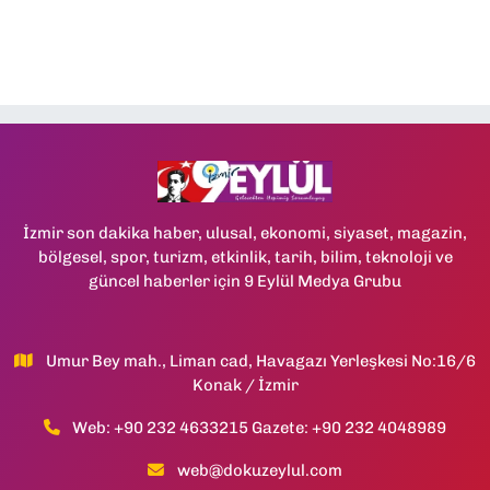
İzmir son dakika haber, ulusal, ekonomi, siyaset, magazin,
bölgesel, spor, turizm, etkinlik, tarih, bilim, teknoloji ve
güncel haberler için 9 Eylül Medya Grubu
Umur Bey mah., Liman cad, Havagazı Yerleşkesi No:16/6
Konak / İzmir
Web: +90 232 4633215 Gazete: +90 232 4048989
web@dokuzeylul.com