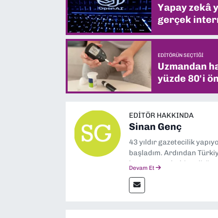
Yapay zekâ yi
gerçek intern
EDITÖRÜN SEÇTIĞI
Uzmandan hay
yüzde 80'i ön
EDITÖR HAKKINDA
Sinan Genç
43 yıldır gazetecilik yapı
başladım. Ardından Türkiye
boyunca muhabir, editör,
Devam Et
yaptım. Ayrıca Yeni Asır 
anda Dokuz Eylül Gazetesi