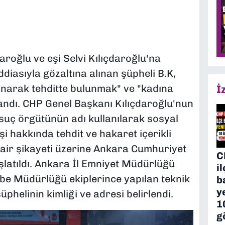
roğlu ve eşi Selvi Kılıçdaroğlu'na
iddiasıyla gözaltına alınan şüpheli B.K,
lanarak tehditte bulunmak" ve "kadına
İ
landı. CHP Genel Başkanı Kılıçdaroğlu'nun
r suç örgütünün adı kullanılarak sosyal
i hakkında tehdit ve hakaret içerikli
ir şikayeti üzerine Ankara Cumhuriyet
C
latıldı. Ankara İl Emniyet Müdürlüğü
i
e Müdürlüğü ekiplerince yapılan teknik
b
y
phelinin kimliği ve adresi belirlendi.
1
g