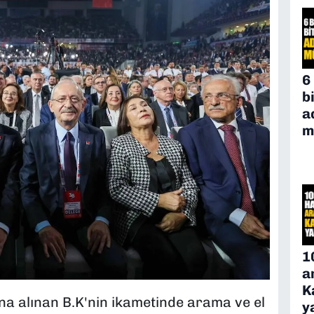
6
b
a
m
1
a
K
ına alınan B.K'nin ikametinde arama ve el
y