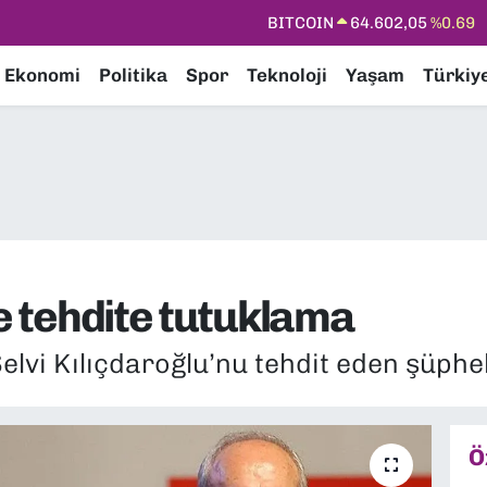
DOLAR
47,6006
%0.06
EURO
55,0250
%0.02
Ekonomi
Politika
Spor
Teknoloji
Yaşam
Türkiy
STERLİN
64,2398
%0.2
GRAM ALTIN
6513.94
%0.32
BİST100
13.768
%48
BITCOIN
64.602,05
%0.69
ne tehdite tutuklama
elvi Kılıçdaroğlu’nu tehdit eden şüphel
Ö