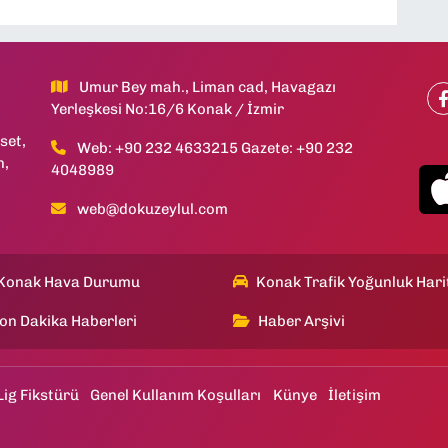
Umur Bey mah., Liman cad, Havagazı
Yerleşkesi No:16/6 Konak / İzmir
set,
Web: +90 232 4633215 Gazete: +90 232
h,
4048989
web@dokuzeylul.com
Konak Hava Durumu
Konak Trafik Yoğunluk Hari
on Dakika Haberleri
Haber Arşivi
Lig Fikstürü
Genel Kullanım Koşulları
Künye
İletişim