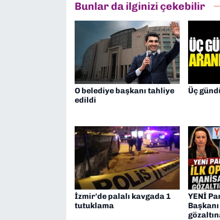
Bunlar da ilginizi çekebilir
O belediye başkanı tahliye
Üç günd
edildi
İzmir'de palalı kavgada 1
YENİ Par
tutuklama
Başkanı
gözaltın