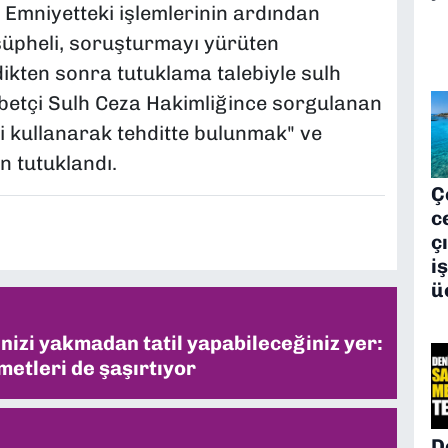
. Emniyetteki işlemlerinin ardından
şüpheli, soruşturmayı yürüten
ikten sonra tutuklama talebiyle sulh
öbetçi Sulh Ceza Hakimliğince sorgulanan
ini kullanarak tehditte bulunmak" ve
n tutuklandı.
Ç
c
ç
i
ü
inizi yakmadan tatil yapabileceğiniz yer:
metleri de şaşırtıyor
D