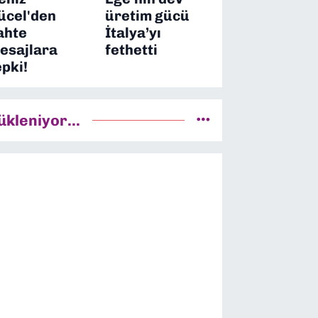
ücel'den
üretim gücü
ahte
İtalya’yı
esajlara
fethetti
epki!
ükleniyor...