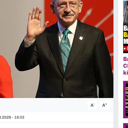
B
C
k
-
+
A
A
.2026 - 18:33