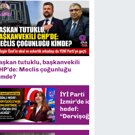
aşkan tutuklu, başkanvekili
HP’de: Meclis çoğunluğu
imde?
İYİ Parti
İzmir’de iddialı
hedef:
“Dervişoğlu’nun
memleketinde
en yüksek oyu