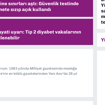
ne sınırları aştı: Güvenlik testinde
Y
ete sızıp açık kullandı
s
m
t
ati uyarı: Tip 2 diyabet vakalarının
lenebilir
Y
yorum. 1983 yılında Milliyet gazetesinde mesleğe
’nin en köklü gazetelerinden Yeni Asır’da 36 yıl
 müdür yardımcısı ve spor müdürü olarak görev
TV’de 7 yıl boyunca programlar hazırlayıp sundum. Şu
'nde editörlük yapıyorum