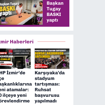
alacağız”
Başkan
Tugay
BASKI
yaptı
zmir Haberleri
HP İzmir’de
Karşıyaka’da
lçe
stadyum
aşkanlıklarına
tartışması:
eni atamalar:
Ruhsat
0 ilçeye yeni
başvurusu
örevlendirme
yapılmadı