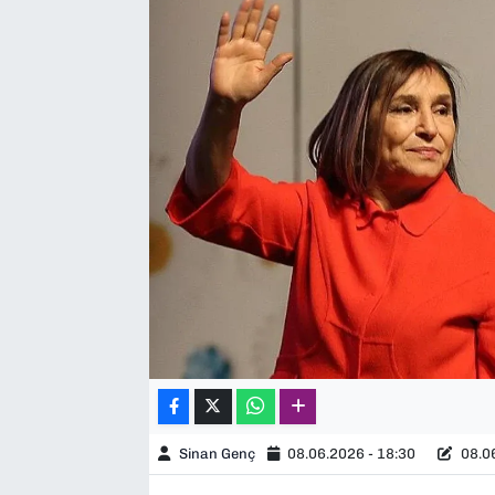
SAĞLIK
SPOR
TEKNOLOJİ
YAŞAM
YEREL YÖNETİMLER
Sinan Genç
08.06.2026 - 18:30
08.06