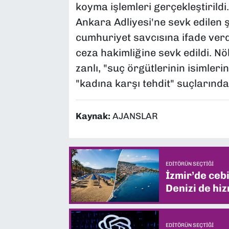
koyma işlemleri gerçekleştirildi
Ankara Adliyesi'ne sevk edilen 
cumhuriyet savcısına ifade verd
ceza hakimliğine sevk edildi. N
zanlı, "suç örgütlerinin isimler
"kadına karşı tehdit" suçlarında
Kaynak:
AJANSLAR
EDITÖRÜN SEÇTIĞI
İzmir’de ceb
Denizi de hiz
EDITÖRÜN SEÇTIĞI