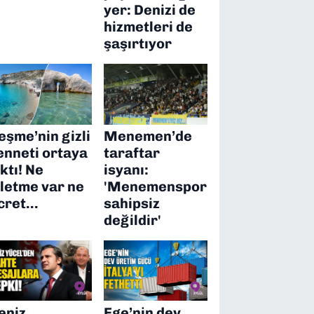
yer: Denizi de
hizmetleri de
şaşırtıyor
eşme’nin gizli
Menemen’de
enneti ortaya
taraftar
ıktı! Ne
isyanı:
şletme var ne
'Menemenspor
cret…
sahipsiz
değildir'
eniz
Ege’nin dev