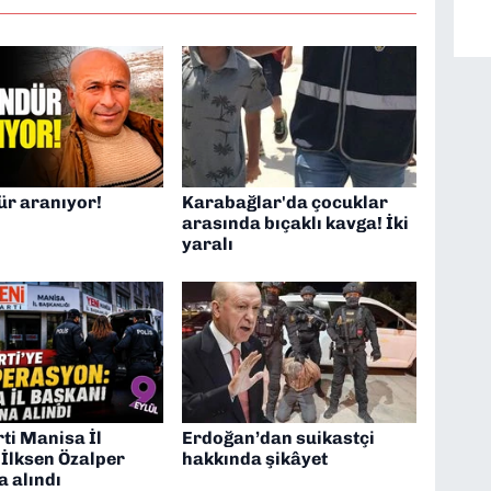
ür aranıyor!
Karabağlar'da çocuklar
arasında bıçaklı kavga! İki
yaralı
ti Manisa İl
Erdoğan’dan suikastçi
 İlksen Özalper
hakkında şikâyet
a alındı