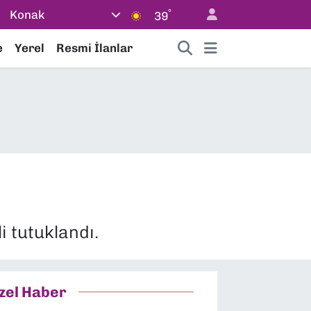
°
Konak
39
e
Yerel
Resmi İlanlar
i tutuklandı.
zel Haber