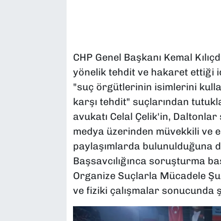
CHP Genel Başkanı Kemal Kılıçda
yönelik tehdit ve hakaret ettiği 
"suç örgütlerinin isimlerini kul
karşı tehdit" suçlarından tutuk
avukatı Celal Çelik'in, Daltonla
medya üzerinden müvekkili ve eş
paylaşımlarda bulunulduğuna da
Başsavcılığınca soruşturma baş
Organize Suçlarla Mücadele Şub
ve fiziki çalışmalar sonucunda şü