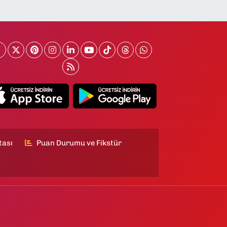
tası
Puan Durumu ve Fikstür