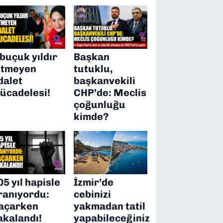
 buçuk yıldır
Başkan
itmeyen
tutuklu,
dalet
başkanvekili
ücadelesi!
CHP’de: Meclis
çoğunluğu
kimde?
05 yıl hapisle
İzmir’de
ranıyordu:
cebinizi
açarken
yakmadan tatil
akalandı!
yapabileceğiniz