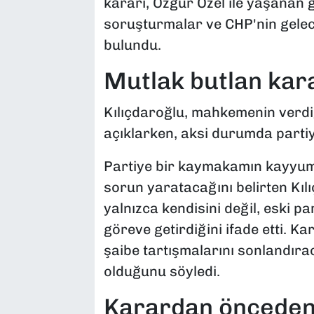
kararı, Özgür Özel ile yaşanan g
soruşturmalar ve CHP'nin gelec
bulundu.
Mutlak butlan kara
Kılıçdaroğlu, mahkemenin verdiğ
açıklarken, aksi durumda parti
Partiye bir kaymakamın kayyum
sorun yaratacağını belirten Kıl
yalnızca kendisini değil, eski pa
göreve getirdiğini ifade etti. 
şaibe tartışmalarını sonlandıra
olduğunu söyledi.
Karardan önceden 