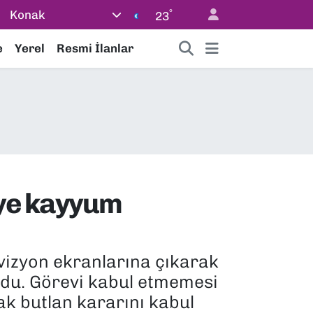
°
Konak
23
e
Yerel
Resmi İlanlar
’ye kayyum
evizyon ekranlarına çıkarak
ndu. Görevi kabul etmemesi
k butlan kararını kabul