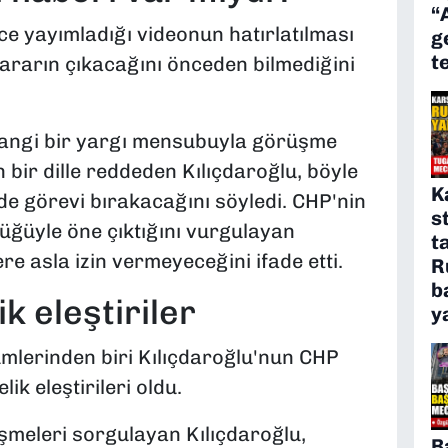
“
e yayımladığı videonun hatırlatılması
g
t
ararın çıkacağını önceden bilmediğini
angi bir yargı mensubuyla görüşme
n bir dille reddeden Kılıçdaroğlu, böyle
K
e görevi bırakacağını söyledi. CHP'nin
s
üğüyle öne çıktığını vurgulayan
t
lere asla izin vermeyeceğini ifade etti.
R
b
k eleştiriler
y
mlerinden biri Kılıçdaroğlu'nun CHP
k eleştirileri oldu.
üşmeleri sorgulayan Kılıçdaroğlu,
B