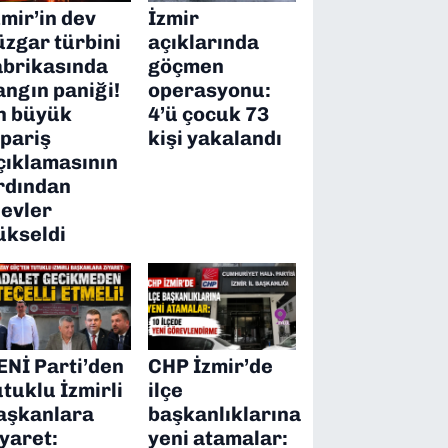
zmir’in dev
İzmir
üzgar türbini
açıklarında
abrikasında
göçmen
angın paniği!
operasyonu:
n büyük
4’ü çocuk 73
ipariş
kişi yakalandı
çıklamasının
rdından
levler
ükseldi
ENİ Parti’den
CHP İzmir’de
utuklu İzmirli
ilçe
aşkanlara
başkanlıklarına
iyaret:
yeni atamalar: