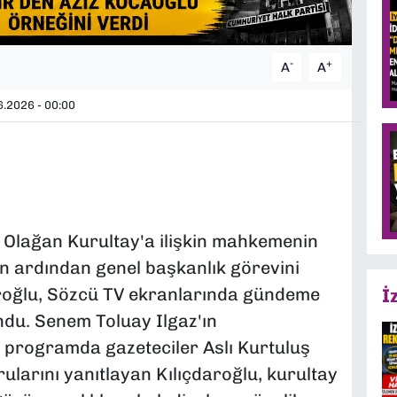
-
+
A
A
.2026 - 00:00
 Olağan Kurultay'a ilişkin mahkemenin
ın ardından genel başkanlık görevini
roğlu, Sözcü TV ekranlarında gündeme
İ
ndu. Senem Toluay Ilgaz'ın
programda gazeteciler Aslı Kurtuluş
ularını yanıtlayan Kılıçdaroğlu, kurultay