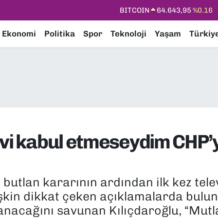
DOLAR
47,6704
%0
EURO
55,0406
%-0.08
Ekonomi
Politika
Spor
Teknoloji
Yaşam
Türkiy
STERLİN
64,2143
%0
GRAM ALTIN
6500.87
%0.12
BİST100
13.799
%70
BITCOIN
64.643,95
%0.16
evi kabul etmeseydim CHP
 butlan kararının ardından ilk kez tel
şkin dikkat çeken açıklamalarda bulu
anacağını savunan Kılıçdaroğlu, “Mutla