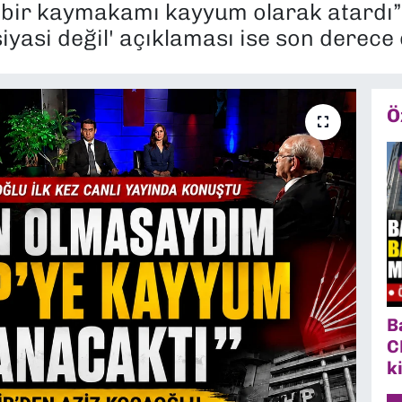
 bir kaymakamı kayyum olarak atardı” 
iyasi değil' açıklaması ise son derece 
Ö
B
C
k