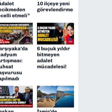
Adalet
10 ilçeye yeni
ecikmeden
görevlendirme
ecelli etmeli”
arşıyaka’da
6 buçuk yıldır
tadyum
bitmeyen
artışması:
adalet
uhsat
mücadelesi!
aşvurusu
apılmadı
aşkan
İzmir’de