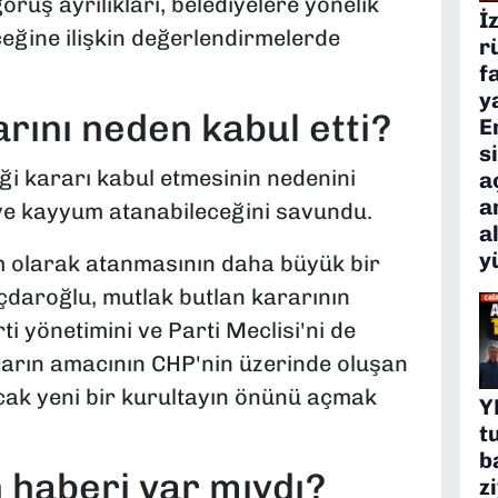
örüş ayrılıkları, belediyelere yönelik
İ
eğine ilişkin değerlendirmelerde
r
f
y
rını neden kabul etti?
E
s
i kararı kabul etmesinin nedenini
a
a
ye kayyum atanabileceğini savundu.
a
y
 olarak atanmasının daha büyük bir
ıçdaroğlu, mutlak butlan kararının
rti yönetimini ve Parti Meclisi'ni de
Kararın amacının CHP'nin üzerinde oluşan
cak yeni bir kurultayın önünü açmak
Y
t
b
haberi var mıydı?
z