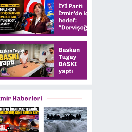
İYİ Parti
İzmir’de iddialı
hedef:
“Dervişoğlu’nun
memleketinde
en yüksek oyu
alacağız”
Başkan
Tugay
BASKI
yaptı
zmir Haberleri