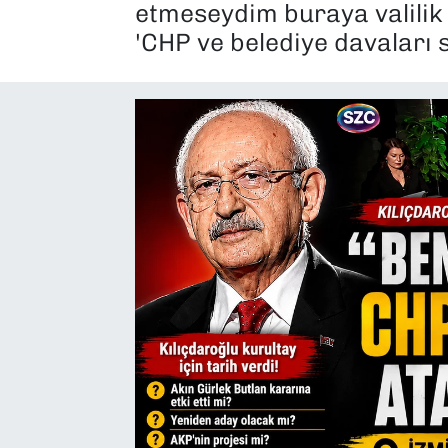
etmeseydim buraya valilik
SAĞLIK
'CHP ve belediye davaları s
SPOR
TEKNOLOJİ
YAŞAM
YEREL YÖNETİMLER