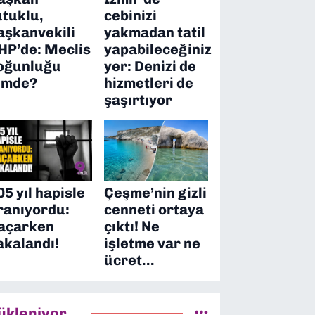
utuklu,
cebinizi
aşkanvekili
yakmadan tatil
HP’de: Meclis
yapabileceğiniz
oğunluğu
yer: Denizi de
imde?
hizmetleri de
şaşırtıyor
05 yıl hapisle
Çeşme’nin gizli
ranıyordu:
cenneti ortaya
açarken
çıktı! Ne
akalandı!
işletme var ne
ücret…
ükleniyor...