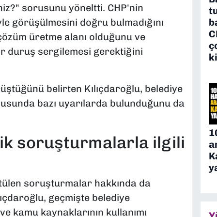
niz?" sorusunu yöneltti. CHP'nin
t
b
iyle görüşülmesini doğru bulmadığını
C
n çözüm üretme alanı olduğunu ve
ç
ir duruş sergilemesi gerektiğini
k
rüştüğünü belirten Kılıçdaroğlu, belediye
konusunda bazı uyarılarda bulunduğunu da
1
ik soruşturmalarla ilgili
a
K
y
rütülen soruşturmalar hakkında da
ıçdaroğlu, geçmişte belediye
 ve kamu kaynaklarının kullanımı
Y