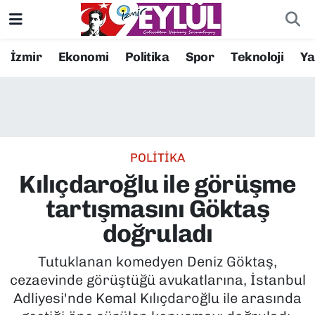
Resmi İlanlar
Konak Nöbetçi Eczaneler
İzmir
Ekonomi
Politika
Spor
Teknoloji
Y
BİLİM
Konak Hava Durumu
DÜNYA
Konak Trafik Yoğunluk Haritası
POLİTİKA
EĞİTİM
Süper Lig Puan Durumu ve Fikstür
Kılıçdaroğlu ile görüşme
EKONOMİ
Tüm Manşetler
tartışmasını Göktaş
doğruladı
KÜLTÜR SANAT
Son Dakika Haberleri
Tutuklanan komedyen Deniz Göktaş,
MAGAZİN
Haber Arşivi
cezaevinde görüştüğü avukatlarına, İstanbul
Adliyesi'nde Kemal Kılıçdaroğlu ile arasında
POLİTİKA