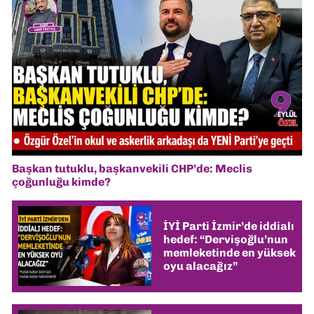
Başkan tutuklu, başkanvekili CHP’de: Meclis
çoğunluğu kimde?
İYİ Parti İzmir’de iddialı
hedef: “Dervişoğlu’nun
memleketinde en yüksek
oyu alacağız”