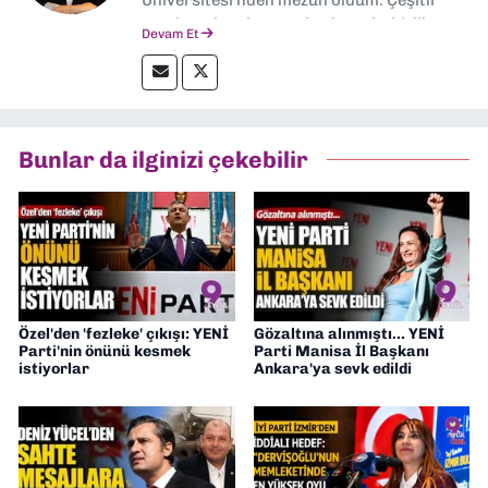
yerel ve ulusal gazetelerde muhabirlik
Devam Et
yaptım. Özellikle emek, çevre, kent ve insan
hakları alanlarında haberler üretmeye
odaklanıyorum.
Bunlar da ilginizi çekebilir
Özel'den 'fezleke' çıkışı: YENİ
Gözaltına alınmıştı... YENİ
Parti'nin önünü kesmek
Parti Manisa İl Başkanı
istiyorlar
Ankara'ya sevk edildi