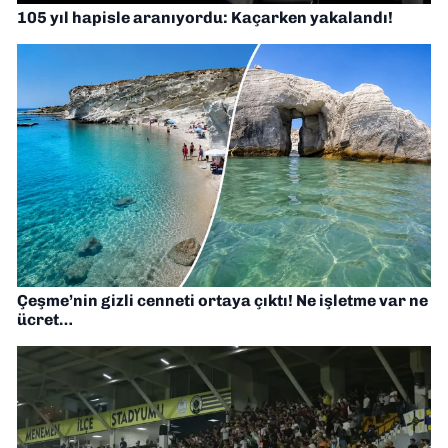
105 yıl hapisle aranıyordu: Kaçarken yakalandı!
Çeşme’nin gizli cenneti ortaya çıktı! Ne işletme var ne
ücret…