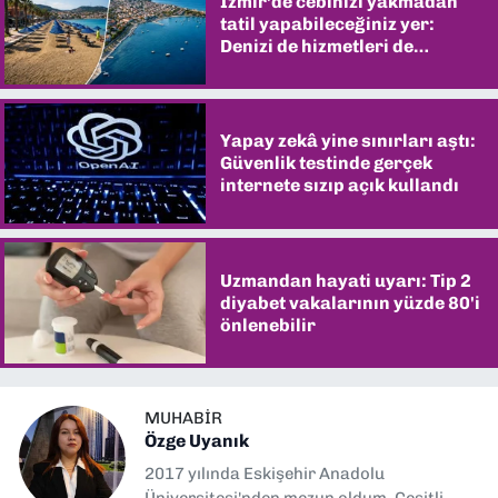
İzmir’de cebinizi yakmadan
tatil yapabileceğiniz yer:
Denizi de hizmetleri de
şaşırtıyor
Yapay zekâ yine sınırları aştı:
Güvenlik testinde gerçek
internete sızıp açık kullandı
Uzmandan hayati uyarı: Tip 2
diyabet vakalarının yüzde 80'i
önlenebilir
MUHABIR
Özge Uyanık
2017 yılında Eskişehir Anadolu
Üniversitesi'nden mezun oldum. Çeşitli