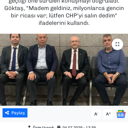
geçtiği öne sürülen konuşmayı doğruladı.
Göktaş, "Madem geldiniz, milyonlarca gencin
SAĞLIK
bir ricası var; lütfen CHP'yi salın dedim"
ifadelerini kullandı.
SPOR
TEKNOLOJİ
YAŞAM
YEREL YÖNETİMLER
Paylaş
-
+
A
A
Özge Uyanık
04.07.2026 - 13:39