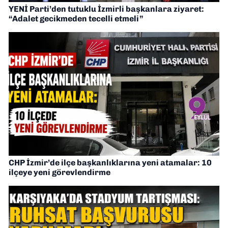
YENİ Parti’den tutuklu İzmirli başkanlara ziyaret:
“Adalet gecikmeden tecelli etmeli”
CHP İzmir’de ilçe başkanlıklarına yeni atamalar: 10
ilçeye yeni görevlendirme