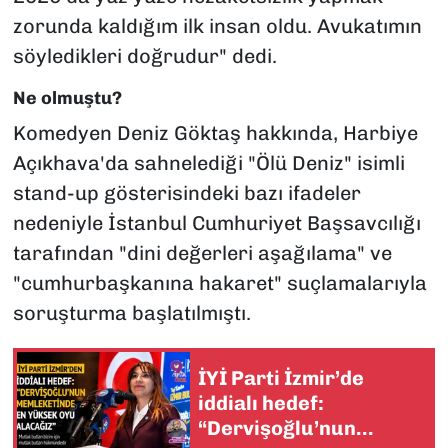
zorunda kaldığım ilk insan oldu. Avukatımın
söyledikleri doğrudur" dedi.
Ne olmuştu?
Komedyen Deniz Göktaş hakkında, Harbiye
Açıkhava'da sahnelediği "Ölü Deniz" isimli
stand-up gösterisindeki bazı ifadeler
nedeniyle İstanbul Cumhuriyet Başsavcılığı
tarafından "dini değerleri aşağılama" ve
"cumhurbaşkanına hakaret" suçlamalarıyla
soruşturma başlatılmıştı.
İYİ Parti İzmir’de
iddialı hedef:
“Dervişoğlu’nun