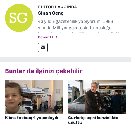
EDITÖR HAKKINDA
Sinan Genç
43 yıldır gazetecilik yapıyorum. 1983
yılında Milliyet gazetesinde mesleğe
başladım. Ardından Türkiye’nin en köklü
Devam Et
gazetelerinden Yeni Asır’da 36 yıl boyunca
muhabir, editör, müdür yardımcısı ve spor
müdürü olarak görev yaptım. Ayrıca Yeni
Asır TV’de 7 yıl boyunca programlar
hazırlayıp sundum. Şu anda Dokuz Eylül
Bunlar da ilginizi çekebilir
Gazetesi'nde editörlük yapıyorum
Klima faciası; 4 yaşındaydı
Gurbetçi eşini benzinlikte
unuttu