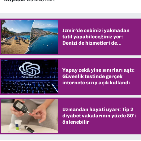
İzmir’de cebinizi yakmadan
tatil yapabileceğiniz yer:
Denizi de hizmetleri de
şaşırtıyor
Yapay zekâ yine sınırları aştı:
Güvenlik testinde gerçek
internete sızıp açık kullandı
Uzmandan hayati uyarı: Tip 2
diyabet vakalarının yüzde 80'i
önlenebilir