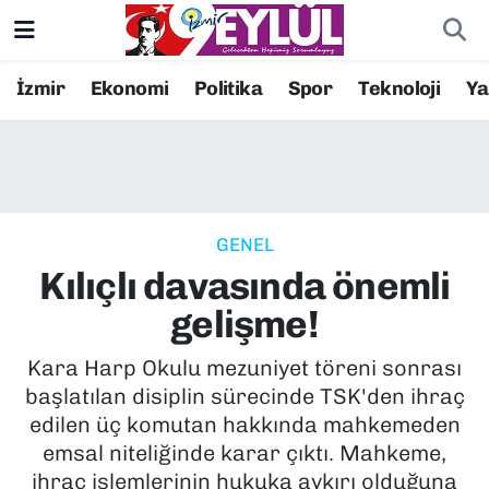
Resmi İlanlar
Konak Nöbetçi Eczaneler
İzmir
Ekonomi
Politika
Spor
Teknoloji
Y
BİLİM
Konak Hava Durumu
DÜNYA
Konak Trafik Yoğunluk Haritası
GENEL
EĞİTİM
Süper Lig Puan Durumu ve Fikstür
Kılıçlı davasında önemli
EKONOMİ
Tüm Manşetler
gelişme!
KÜLTÜR SANAT
Son Dakika Haberleri
Kara Harp Okulu mezuniyet töreni sonrası
başlatılan disiplin sürecinde TSK'den ihraç
MAGAZİN
Haber Arşivi
edilen üç komutan hakkında mahkemeden
emsal niteliğinde karar çıktı. Mahkeme,
POLİTİKA
ihraç işlemlerinin hukuka aykırı olduğuna