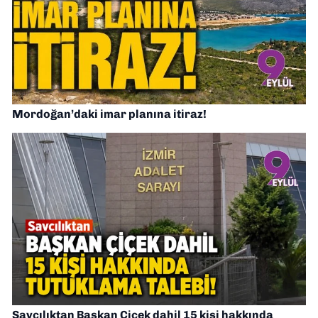
Mordoğan’daki imar planına itiraz!
Savcılıktan Başkan Çiçek dahil 15 kişi hakkında