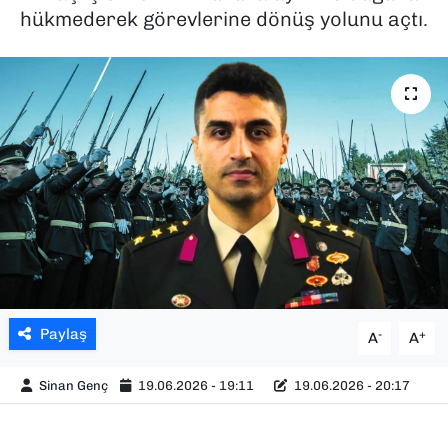
hükmederek görevlerine dönüş yolunu açtı.
SAĞLIK
SPOR
TEKNOLOJİ
YAŞAM
YEREL YÖNETİMLER
Paylaş
-
+
A
A
Sinan Genç
19.06.2026 - 19:11
19.06.2026 - 20:17