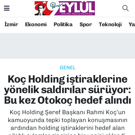
Resmi İlanlar
Konak Nöbetçi Eczaneler
İzmir
Ekonomi
Politika
Spor
Teknoloji
Y
BİLİM
Konak Hava Durumu
DÜNYA
Konak Trafik Yoğunluk Haritası
GENEL
EĞİTİM
Süper Lig Puan Durumu ve Fikstür
Koç Holding iştiraklerine
EKONOMİ
Tüm Manşetler
yönelik saldırılar sürüyor:
Bu kez Otokoç hedef alındı
KÜLTÜR SANAT
Son Dakika Haberleri
Koç Holding Şeref Başkanı Rahmi Koç’un
MAGAZİN
Haber Arşivi
kamuoyunda tepki toplayan konuşmasının
ardından holding iştiraklerini hedef alan
POLİTİKA