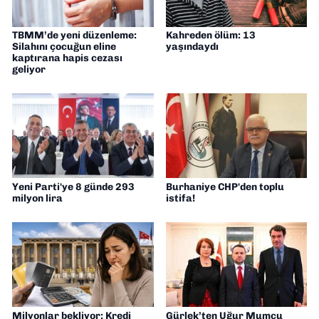
TBMM’de yeni düzenleme:
Kahreden ölüm: 13
Silahını çocuğun eline
yaşındaydı
kaptırana hapis cezası
geliyor
Yeni Parti'ye 8 günde 293
Burhaniye CHP'den toplu
milyon lira
istifa!
Milyonlar bekliyor: Kredi
Gürlek’ten Uğur Mumcu