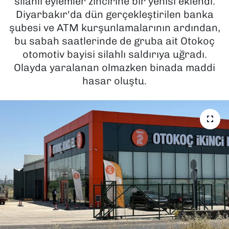
silahlı eylemler zincirine bir yenisi eklendi.
Diyarbakır'da dün gerçekleştirilen banka
SAĞLIK
şubesi ve ATM kurşunlamalarının ardından,
bu sabah saatlerinde de gruba ait Otokoç
SPOR
otomotiv bayisi silahlı saldırıya uğradı.
Olayda yaralanan olmazken binada maddi
TEKNOLOJİ
hasar oluştu.
YAŞAM
YEREL YÖNETİMLER