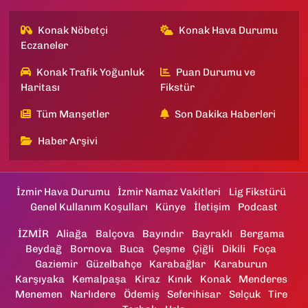
Konak Nöbetçi
Konak Hava Durumu
Eczaneler
Konak Trafik Yoğunluk
Puan Durumu ve
Haritası
Fikstür
Tüm Manşetler
Son Dakika Haberleri
Haber Arşivi
İzmir Hava Durumu
İzmir Namaz Vakitleri
Lig Fikstürü
Genel Kullanım Koşulları
Künye
İletişim
Podcast
İZMİR
Aliağa
Balçova
Bayındır
Bayraklı
Bergama
Beydağ
Bornova
Buca
Çeşme
Çiğli
Dikili
Foça
Gaziemir
Güzelbahçe
Karabağlar
Karaburun
Karşıyaka
Kemalpaşa
Kiraz
Kınık
Konak
Menderes
Menemen
Narlıdere
Ödemiş
Seferihisar
Selçuk
Tire