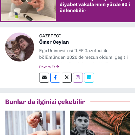
diyabet vakalarının yüzde 80'i
önlenebilir
GAZETECİ
Ömer Ceylan
Ege Üniversitesi İLEF Gazetecilik
bölümünden 2020'de mezun oldum. Çeşitli
gazetelerde editörlük, muhabirlik yaptım.
Devam Et
Şu an kültür-sanat muhabirliği ve
editörlük yapıyorum.
Bunlar da ilginizi çekebilir