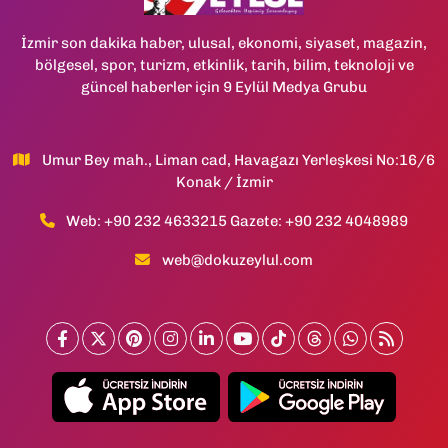
İzmir son dakika haber, ulusal, ekonomi, siyaset, magazin,
bölgesel, spor, turizm, etkinlik, tarih, bilim, teknoloji ve
güncel haberler için 9 Eylül Medya Grubu
Umur Bey mah., Liman cad, Havagazı Yerleşkesi No:16/6
Konak / İzmir
Web: +90 232 4633215 Gazete: +90 232 4048989
web@dokuzeylul.com