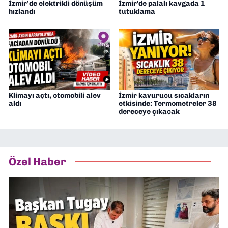
İzmir’de elektrikli dönüşüm
İzmir'de palalı kavgada 1
hızlandı
tutuklama
Klimayı açtı, otomobili alev
İzmir kavurucu sıcakların
aldı
etkisinde: Termometreler 38
dereceye çıkacak
Özel Haber