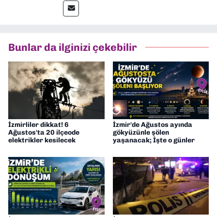
Gazetesi gibi yayınlarda görev alarak
gazetecilik kariyerime başladım. Şubat
2026’dan bu yana ise Dokuz Eylül
Gazetesi’nde politika ve ekonomi
Bunlar da ilginizi çekebilir
muhabirliği yapıyorum.
İzmirliler dikkat! 6
İzmir'de Ağustos ayında
Ağustos'ta 20 ilçeode
gökyüzünle şölen
elektrikler kesilecek
yaşanacak; İşte o günler