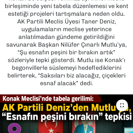
birleşiminde yeni tabela düzenlemesi ve kent
SAĞLIK
estetiği projeleri tartışmalara neden oldu.
AK Partili Meclis Üyesi Taner Deniz,
SPOR
uygulamaların meclise yeterince
anlatılmadan gündeme getirildiğini
TEKNOLOJİ
savunarak Başkan Nilüfer Çınarlı Mutlu’ya,
“Şu esnafın peşini bir bırakın artık”
YAŞAM
sözleriyle tepki gösterdi. Mutlu ise Konak’ı
begonvillerle süslemeyi hedeflediklerini
YEREL YÖNETİMLER
belirterek, “Saksıları biz alacağız, çiçekleri
esnaf alacak” dedi.