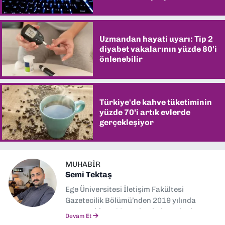
Uzmandan hayati uyarı: Tip 2
diyabet vakalarının yüzde 80'i
önlenebilir
Türkiye'de kahve tüketiminin
yüzde 70’i artık evlerde
gerçekleşiyor
MUHABIR
Semi Tektaş
Ege Üniversitesi İletişim Fakültesi
Gazetecilik Bölümü’nden 2019 yılında
mezun oldum. Mezuniyetimin ardından
Devam Et
Ekonomik Çözüm, Yeni İzmir ve İlkses