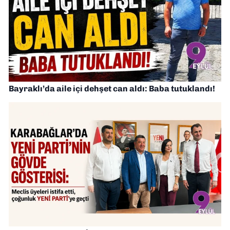
Bayraklı’da aile içi dehşet can aldı: Baba tutuklandı!