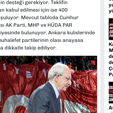
n desteği gerekiyor. Teklifin
y
kabul edilmesi için ise 400
y
 koşuluyor. Mevcut tabloda Cumhur
yısı AK Parti, MHP ve HÜDA PAR
seviyesinde bulunuyor. Ankara kulislerinde
halefet partilerinin olası anayasa
K
 dikkatle takip ediliyor.
M
d
d
Ç
P
A