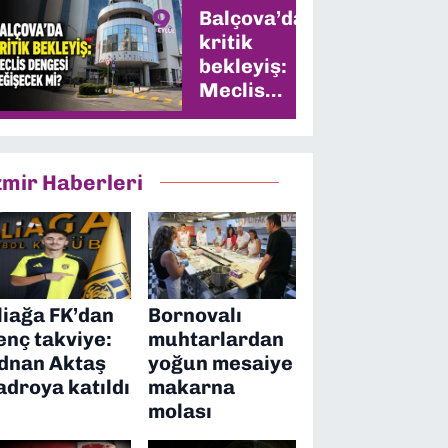
Balçova’da
kritik
bekleyiş:
Meclis
dengesi
değişecek
mi?
zmir Haberleri
liağa FK’dan
Bornovalı
enç takviye:
muhtarlardan
dnan Aktaş
yoğun mesaiye
adroya katıldı
makarna
molası