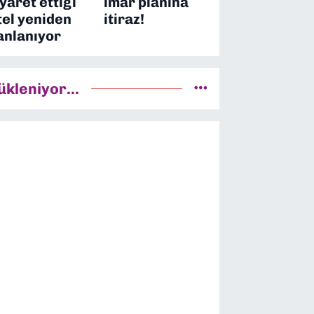
iyaret ettiği
imar planına
tel yeniden
itiraz!
anlanıyor
ükleniyor...