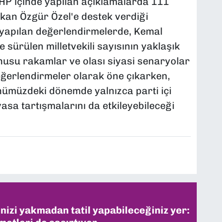
P içinde yapılan açıklamalarda 111
şkan Özgür Özel'e destek verdiği
n yapılan değerlendirmelerde, Kemal
 sürülen milletvekili sayısının yaklaşık
onusu rakamlar ve olası siyasi senaryolar
eğerlendirmeler olarak öne çıkarken,
ümüzdeki dönemde yalnızca parti içi
yasa tartışmalarını da etkileyebileceği
inizi yakmadan tatil yapabileceğiniz yer: