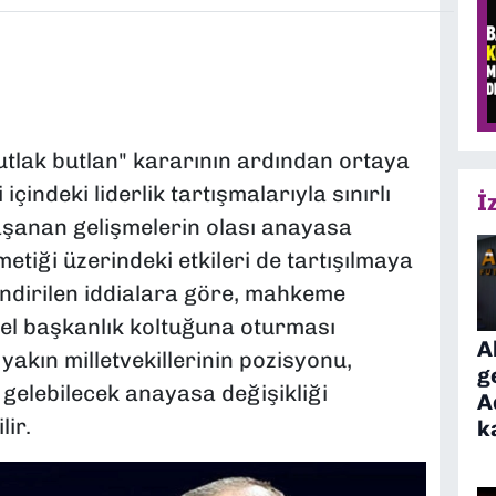
lak butlan" kararının ardından ortaya
 içindeki liderlik tartışmalarıyla sınırlı
İ
aşanan gelişmelerin olası anayasa
metiği üzerindeki etkileri de tartışılmaya
lendirilen iddialara göre, mahkeme
el başkanlık koltuğuna oturması
A
akın milletvekillerinin pozisyonu,
g
lebilecek anayasa değişikliği
A
lir.
k