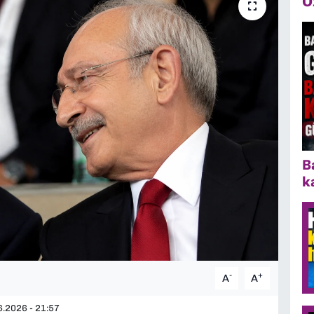
Ö
B
k
-
+
A
A
.2026 - 21:57