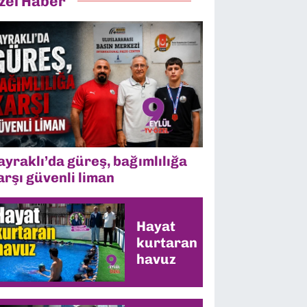
zel Haber
ayraklı’da güreş, bağımlılığa
arşı güvenli liman
Hayat
kurtaran
havuz