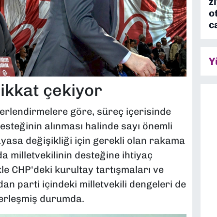
z
o
c
Y
ikkat çekiyor
erlendirmelere göre, süreç içerisinde
desteğinin alınması halinde sayı önemli
asa değişikliği için gerekli olan rakama
a milletvekilinin desteğine ihtiyaç
ikle CHP'deki kurultay tartışmaları ve
an parti içindeki milletvekili dengeleri de
erleşmiş durumda.