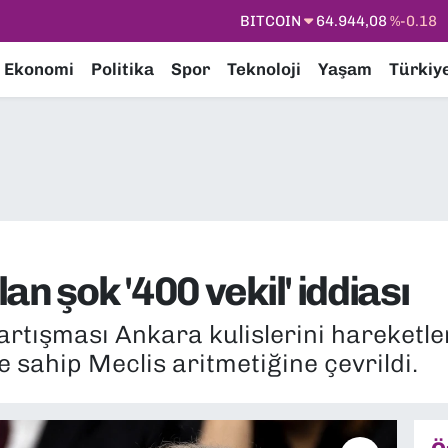
DOLAR
47,7436
%0.18
EURO
55,2510
%0.32
Ekonomi
Politika
Spor
Teknoloji
Yaşam
Türkiy
STERLİN
64,4811
%0.38
GRAM ALTIN
6660.55
%0.03
BİST100
13.779
%-14
BITCOIN
64.944,08
%-0.18
n şok '400 vekil' iddiası
artışması Ankara kulislerini hareketle
me sahip Meclis aritmetiğine çevrildi.