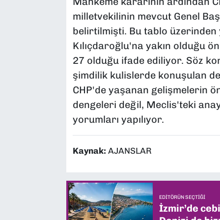
Mahkeme kararının ardından CH
milletvekilinin mevcut Genel Ba
belirtilmişti. Bu tablo üzerinde
Kılıçdaroğlu'na yakın olduğu öne
27 olduğu ifade ediliyor. Söz k
şimdilik kulislerde konuşulan d
CHP'de yaşanan gelişmelerin ön
dengeleri değil, Meclis'teki ana
yorumları yapılıyor.
Kaynak:
AJANSLAR
EDITÖRÜN SEÇTIĞI
İzmir’de ceb