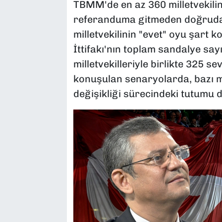
TBMM'de en az 360 milletvekilini
referanduma gitmeden doğrudan 
milletvekilinin "evet" oyu şart
İttifakı'nın toplam sandalye sa
milletvekilleriyle birlikte 325 
konuşulan senaryolarda, bazı mu
değişikliği sürecindeki tutumu da