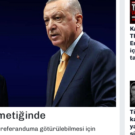
K
T
E
i
t
T
tmetiğinde
k
y
n referanduma götürülebilmesi için
s