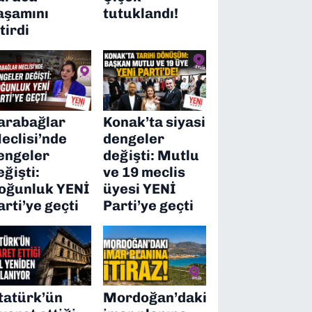
aşamını
tutuklandı!
itirdi
arabağlar
Konak’ta siyasi
eclisi’nde
dengeler
engeler
değişti: Mutlu
eğişti:
ve 19 meclis
oğunluk YENİ
üyesi YENİ
arti’ye geçti
Parti’ye geçti
tatürk’ün
Mordoğan’daki