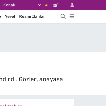
°
Konak
38
e
Yerel
Resmi İlanlar
ndirdi. Gözler, anayasa