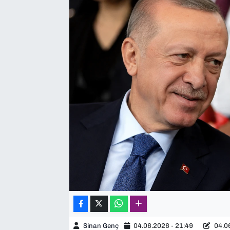
SAĞLIK
SPOR
TEKNOLOJİ
YAŞAM
YEREL YÖNETİMLER
Sinan Genç
04.06.2026 - 21:49
04.06