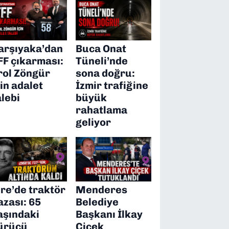
arşıyaka’dan
Buca Onat
FF çıkarması:
Tüneli’nde
rol Zöngür
sona doğru:
çin adalet
İzmir trafiğine
alebi
büyük
rahatlama
geliyor
ire’de traktör
Menderes
azası: 65
Belediye
aşındaki
Başkanı İlkay
ürücü
Çiçek