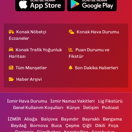
Konak Nöbetçi
Konak Hava Durumu
Eczaneler
Konak Trafik Yoğunluk
Puan Durumu ve
Haritası
Fikstür
Tüm Manşetler
Son Dakika Haberleri
Haber Arşivi
İzmir Hava Durumu
İzmir Namaz Vakitleri
Lig Fikstürü
Genel Kullanım Koşulları
Künye
İletişim
Podcast
İZMİR
Aliağa
Balçova
Bayındır
Bayraklı
Bergama
Beydağ
Bornova
Buca
Çeşme
Çiğli
Dikili
Foça