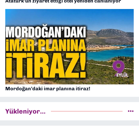
Atatürk’ün ziyaret ettiği otel yeniden canlanıyor
Mordoğan’daki imar planına itiraz!
Yükleniyor...