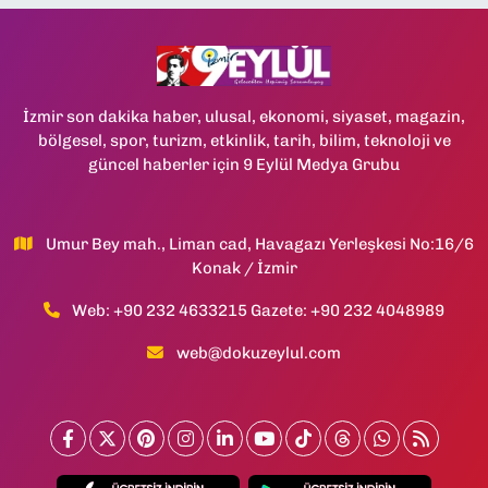
İzmir son dakika haber, ulusal, ekonomi, siyaset, magazin,
bölgesel, spor, turizm, etkinlik, tarih, bilim, teknoloji ve
güncel haberler için 9 Eylül Medya Grubu
Umur Bey mah., Liman cad, Havagazı Yerleşkesi No:16/6
Konak / İzmir
Web: +90 232 4633215 Gazete: +90 232 4048989
web@dokuzeylul.com