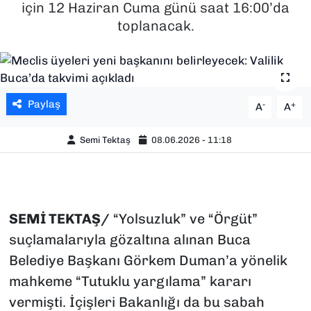
için 12 Haziran Cuma günü saat 16:00’da
toplanacak.
SAĞLIK
SPOR
TEKNOLOJİ
Paylaş
-
+
A
A
YAŞAM
Semi Tektaş
08.06.2026 - 11:18
YEREL YÖNETİMLER
SEMİ TEKTAŞ/
“Yolsuzluk” ve “Örgüt”
suçlamalarıyla gözaltına alınan Buca
Belediye Başkanı Görkem Duman’a yönelik
mahkeme “Tutuklu yargılama” kararı
vermişti. İçişleri Bakanlığı da bu sabah