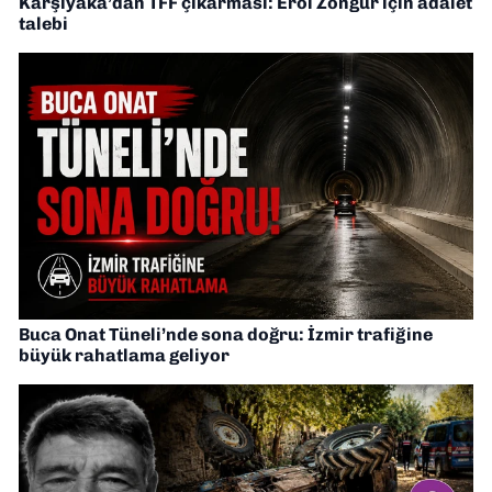
Karşıyaka’dan TFF çıkarması: Erol Zöngür için adalet
talebi
Buca Onat Tüneli’nde sona doğru: İzmir trafiğine
büyük rahatlama geliyor