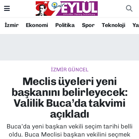
Resmi İlanlar
Konak Nöbetçi Eczaneler
İzmir
Ekonomi
Politika
Spor
Teknoloji
Y
BİLİM
Konak Hava Durumu
DÜNYA
Konak Trafik Yoğunluk Haritası
İZMİR GÜNCEL
EĞİTİM
Süper Lig Puan Durumu ve Fikstür
Meclis üyeleri yeni
EKONOMİ
Tüm Manşetler
başkanını belirleyecek:
Valilik Buca’da takvimi
KÜLTÜR SANAT
Son Dakika Haberleri
açıkladı
MAGAZİN
Haber Arşivi
Buca’da yeni başkan vekili seçim tarihi belli
oldu. Buca Meclisi başkan vekilini seçmek
POLİTİKA