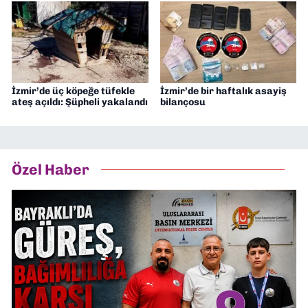
İzmir’de üç köpeğe tüfekle
İzmir’de bir haftalık asayiş
ateş açıldı: Şüpheli yakalandı
bilançosu
Özel Haber