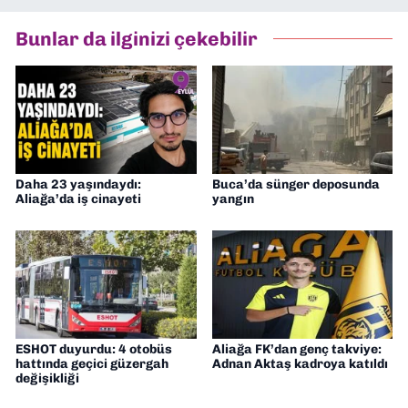
2026’dan bu yana ise Dokuz Eylül
Gazetesi’nde politika ve ekonomi
Bunlar da ilginizi çekebilir
muhabirliği yapıyorum.
Daha 23 yaşındaydı:
Buca’da sünger deposunda
Aliağa’da iş cinayeti
yangın
ESHOT duyurdu: 4 otobüs
Aliağa FK’dan genç takviye:
hattında geçici güzergah
Adnan Aktaş kadroya katıldı
değişikliği