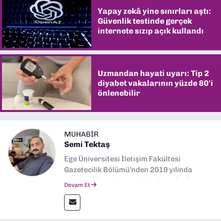
Yapay zekâ yine sınırları aştı:
Güvenlik testinde gerçek
internete sızıp açık kullandı
Uzmandan hayati uyarı: Tip 2
diyabet vakalarının yüzde 80'i
önlenebilir
MUHABIR
Semi Tektaş
Ege Üniversitesi İletişim Fakültesi
Gazetecilik Bölümü’nden 2019 yılında
mezun oldum. Mezuniyetimin ardından
Devam Et
Ekonomik Çözüm, Yeni İzmir ve İlkses
Gazetesi gibi yayınlarda görev alarak
gazetecilik kariyerime başladım. Şubat