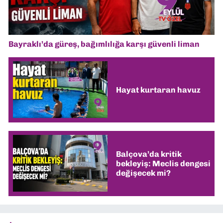
Bayraklı’da güreş, bağımlılığa karşı güvenli liman
Hayat kurtaran havuz
Balçova’da kritik
bekleyiş: Meclis dengesi
değişecek mi?