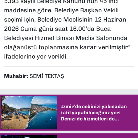
5393 sayılı Belediye Kanunu’nun 45’inci
maddesine göre, Belediye Başkan Vekili
seçimi için, Belediye Meclisinin 12 Haziran
2026 Cuma günü saat 16.00’da Buca
Belediyesi Hizmet Binası Meclis Salonunda
olağanüstü toplanmasına karar verilmiştir”
ifadelerine yer verildi.
Muhabir:
SEMİ TEKTAŞ
İzmir’de cebinizi yakmadan
tatil yapabileceğiniz yer:
Denizi de hizmetleri de
şaşırtıyor