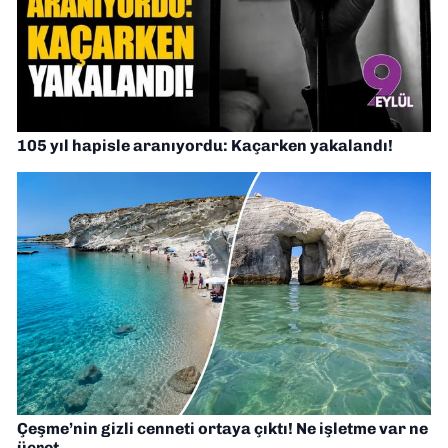
105 yıl hapisle aranıyordu: Kaçarken yakalandı!
Çeşme’nin gizli cenneti ortaya çıktı! Ne işletme var ne
ücret…