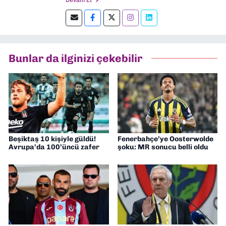
Devam Et
Şu an kültür-sanat muhabirliği ve
editörlük yapıyorum.
Bunlar da ilginizi çekebilir
Beşiktaş 10 kişiyle güldü!
Fenerbahçe’ye Oosterwolde
Avrupa’da 100’üncü zafer
şoku: MR sonucu belli oldu