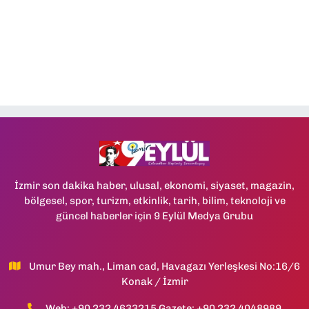
İzmir son dakika haber, ulusal, ekonomi, siyaset, magazin,
bölgesel, spor, turizm, etkinlik, tarih, bilim, teknoloji ve
güncel haberler için 9 Eylül Medya Grubu
Umur Bey mah., Liman cad, Havagazı Yerleşkesi No:16/6
Konak / İzmir
Web: +90 232 4633215 Gazete: +90 232 4048989