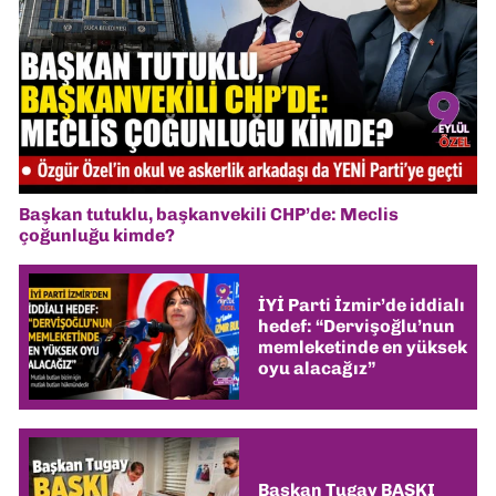
Başkan tutuklu, başkanvekili CHP’de: Meclis
çoğunluğu kimde?
İYİ Parti İzmir’de iddialı
hedef: “Dervişoğlu’nun
memleketinde en yüksek
oyu alacağız”
Başkan Tugay BASKI