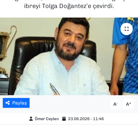
ibreyi Tolga Doğantez’e çevirdi.
SAĞLIK
SPOR
TEKNOLOJİ
YAŞAM
YEREL YÖNETİMLER
Paylaş
-
+
A
A
Ömer Ceylan
23.06.2026 - 11:46