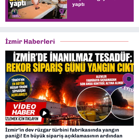
yaptı
İzmir Haberleri
İzmir’in dev rüzgar türbini fabrikasında yangın
paniği! En büyük sipariş açıklamasının ardından