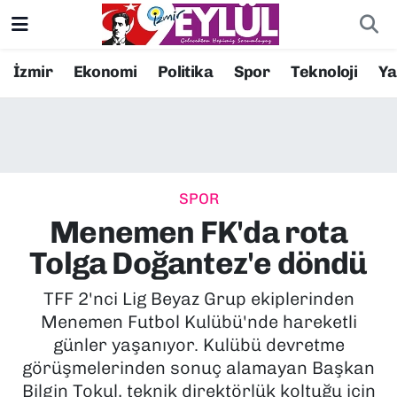
Resmi İlanlar
Konak Nöbetçi Eczaneler
İzmir
Ekonomi
Politika
Spor
Teknoloji
Y
BİLİM
Konak Hava Durumu
DÜNYA
Konak Trafik Yoğunluk Haritası
SPOR
EĞİTİM
Süper Lig Puan Durumu ve Fikstür
Menemen FK'da rota
EKONOMİ
Tüm Manşetler
Tolga Doğantez'e döndü
KÜLTÜR SANAT
Son Dakika Haberleri
TFF 2'nci Lig Beyaz Grup ekiplerinden
Menemen Futbol Kulübü'nde hareketli
MAGAZİN
Haber Arşivi
günler yaşanıyor. Kulübü devretme
görüşmelerinden sonuç alamayan Başkan
POLİTİKA
Bilgin Tokul, teknik direktörlük koltuğu için