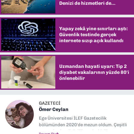
Denizi de hizmetleri de
şaşırtıyor
Yapay zekâ yine sınırları aştı:
Güvenlik testinde gerçek
internete sızıp açık kullandı
Uzmandan hayati uyarı: Tip 2
diyabet vakalarının yüzde 80'i
önlenebilir
GAZETECİ
Ömer Ceylan
Ege Üniversitesi İLEF Gazetecilik
bölümünden 2020'de mezun oldum. Çeşitli
gazetelerde editörlük, muhabirlik yaptım.