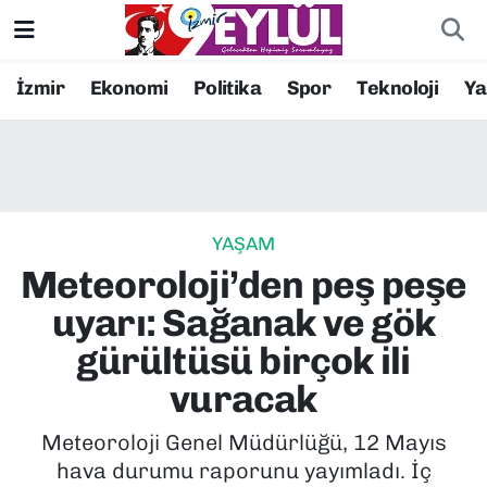
Resmi İlanlar
Konak Nöbetçi Eczaneler
İzmir
Ekonomi
Politika
Spor
Teknoloji
Y
BİLİM
Konak Hava Durumu
DÜNYA
Konak Trafik Yoğunluk Haritası
YAŞAM
EĞİTİM
Süper Lig Puan Durumu ve Fikstür
Meteoroloji’den peş peşe
EKONOMİ
Tüm Manşetler
uyarı: Sağanak ve gök
gürültüsü birçok ili
KÜLTÜR SANAT
Son Dakika Haberleri
vuracak
MAGAZİN
Haber Arşivi
Meteoroloji Genel Müdürlüğü, 12 Mayıs
hava durumu raporunu yayımladı. İç
POLİTİKA