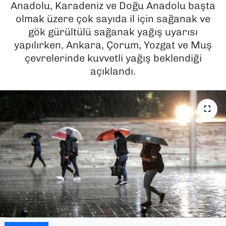
Anadolu, Karadeniz ve Doğu Anadolu başta
olmak üzere çok sayıda il için sağanak ve
SAĞLIK
gök gürültülü sağanak yağış uyarısı
yapılırken, Ankara, Çorum, Yozgat ve Muş
SPOR
çevrelerinde kuvvetli yağış beklendiği
TEKNOLOJİ
açıklandı.
YAŞAM
YEREL YÖNETİMLER