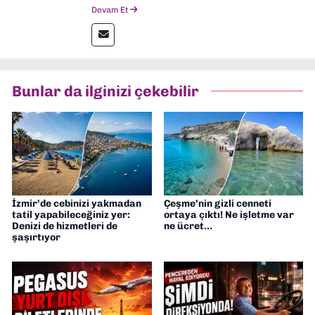
2024 senesinde mezun oldum. Dokuz Eylül
Devam Et
Gazetesi'nde spor yazarlığı yaparken,
editörlük görevini de üstleniyorum.
Bunlar da ilginizi çekebilir
İzmir’de cebinizi yakmadan
Çeşme’nin gizli cenneti
tatil yapabileceğiniz yer:
ortaya çıktı! Ne işletme var
Denizi de hizmetleri de
ne ücret…
şaşırtıyor