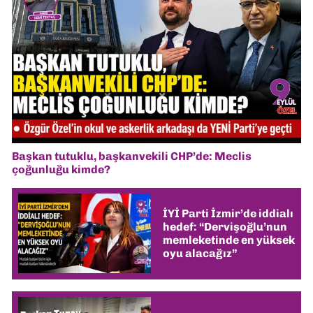
Başkan tutuklu, başkanvekili CHP’de: Meclis
çoğunluğu kimde?
İYİ Parti İzmir’de iddialı
hedef: “Dervişoğlu’nun
memleketinde en yüksek
oyu alacağız”