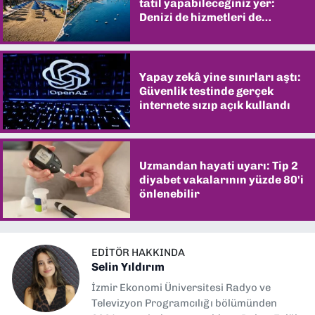
tatil yapabileceğiniz yer:
Denizi de hizmetleri de
şaşırtıyor
Yapay zekâ yine sınırları aştı:
Güvenlik testinde gerçek
internete sızıp açık kullandı
Uzmandan hayati uyarı: Tip 2
diyabet vakalarının yüzde 80'i
önlenebilir
EDITÖR HAKKINDA
Selin Yıldırım
İzmir Ekonomi Üniversitesi Radyo ve
Televizyon Programcılığı bölümünden