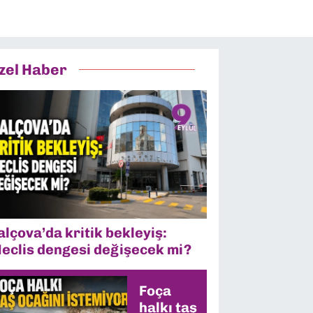
zel Haber
alçova’da kritik bekleyiş:
eclis dengesi değişecek mi?
Foça
halkı taş