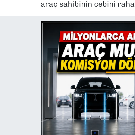
araç sahibinin cebini raha
SAĞLIK
SPOR
TEKNOLOJİ
YAŞAM
YEREL YÖNETİMLER