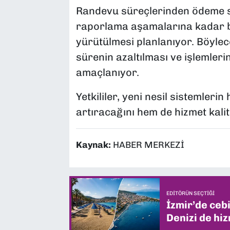
Randevu süreçlerinden ödeme si
raporlama aşamalarına kadar bi
yürütülmesi planlanıyor. Böylec
sürenin azaltılması ve işlemleri
amaçlanıyor.
Yetkililer, yeni nesil sistemler
artıracağını hem de hizmet kalite
Kaynak:
HABER MERKEZİ
EDITÖRÜN SEÇTIĞI
İzmir’de ceb
Denizi de hiz