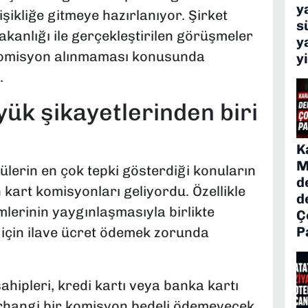
y
şikliğe gitmeye hazırlanıyor. Şirket
s
akanlığı ile gerçekleştirilen görüşmeler
y
komisyon alınmaması konusunda
y
.
ük şikayetlerinden biri
K
M
lerin en çok tepki gösterdiği konuların
d
kart komisyonları geliyordu. Özellikle
d
mlerinin yaygınlaşmasıyla birlikte
Ç
P
 için ilave ücret ödemek zorunda
ahipleri, kredi kartı veya banka kartı
hangi bir komisyon bedeli ödemeyecek.