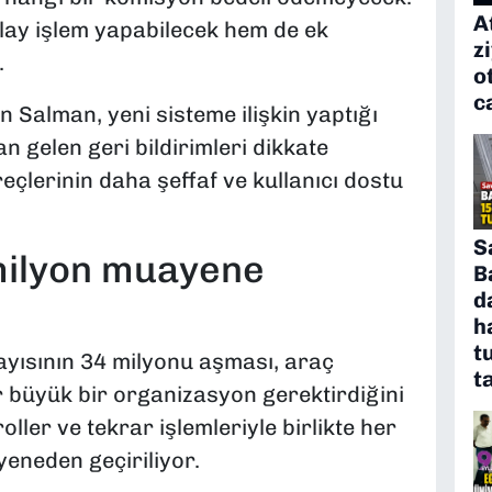
A
ay işlem yapabilecek hem de ek
z
.
o
c
Salman, yeni sisteme ilişkin yaptığı
gelen geri bildirimleri dikkate
reçlerinin daha şeffaf ve kullanıcı dostu
S
 milyon muayene
B
d
h
t
sayısının 34 milyonu aşması, araç
t
 büyük bir organizasyon gerektirdiğini
ller ve tekrar işlemleriyle birlikte her
yeneden geçiriliyor.