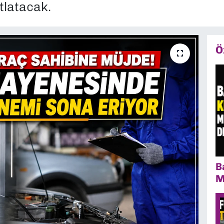
tlatacak.
Ö
B
M