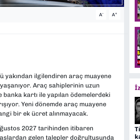
-
+
A
A
ü yakından ilgilendiren araç muayene
 yaşanıyor. Araç sahiplerinin uzun
İ
 ve banka kartı ile yapılan ödemelerdeki
rışıyor. Yeni dönemde araç muayene
angi bir ek ücret alınmayacak.
ğustos 2027 tarihinden itibaren
T
k
aşlardan gelen talepler doğrultusunda