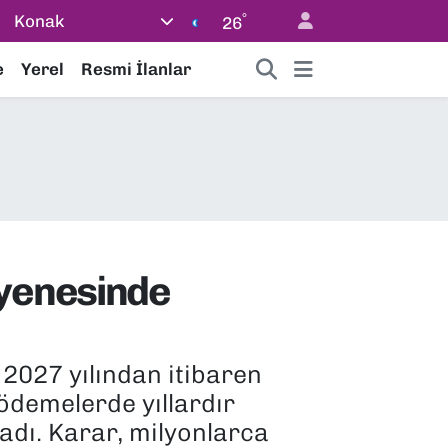
°
Konak
26
e
Yerel
Resmi İlanlar
ayenesinde
2027 yılından itibaren
 ödemelerde yıllardır
adı. Karar, milyonlarca