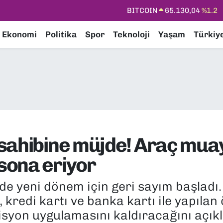
DOLAR
47,7106
%0.17
EURO
55,1652
%0.27
Ekonomi
Politika
Spor
Teknoloji
Yaşam
Türkiy
STERLİN
64,4046
%0.35
GRAM ALTIN
6648.99
%2.59
BİST100
13.773
%-19
BITCOIN
65.130,04
%1.2
 sahibine müjde! Araç mu
sona eriyor
 yeni dönem için geri sayım başladı. 
kredi kartı ve banka kartı ile yapılan
syon uygulamasını kaldıracağını açıkl