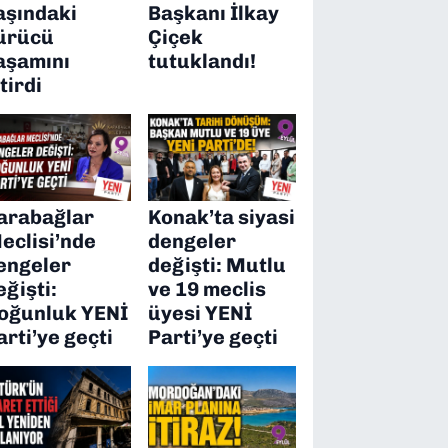
aşındaki
Başkanı İlkay
ürücü
Çiçek
aşamını
tutuklandı!
itirdi
arabağlar
Konak’ta siyasi
eclisi’nde
dengeler
engeler
değişti: Mutlu
eğişti:
ve 19 meclis
oğunluk YENİ
üyesi YENİ
arti’ye geçti
Parti’ye geçti