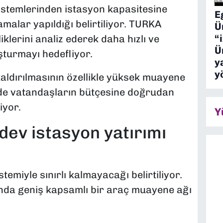
stemlerinden istasyon kapasitesine
E
malar yapıldığı belirtiliyor. TURKA
Ü
“
iklerini analiz ederek daha hızlı ve
Ü
uşturmayı hedefliyor.
y
y
ldırılmasının özellikle yüksek muayene
de vatandaşların bütçesine doğrudan
iyor.
Y
dev istasyon yatırımı
emiyle sınırlı kalmayacağı belirtiliyor.
nında geniş kapsamlı bir araç muayene ağı