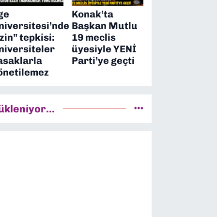
ge
Konak’ta
niversitesi’nde
Başkan Mutlu
izin” tepkisi:
19 meclis
niversiteler
üyesiyle YENİ
asaklarla
Parti’ye geçti
önetilemez
ükleniyor...