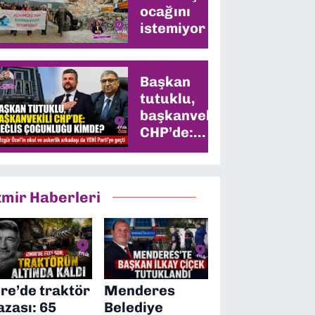
ocağını
istemiyor
Başkan
tutuklu,
başkanvekili
CHP’de:
Meclis
çoğunluğu
kimde?
zmir Haberleri
ire’de traktör
Menderes
azası: 65
Belediye