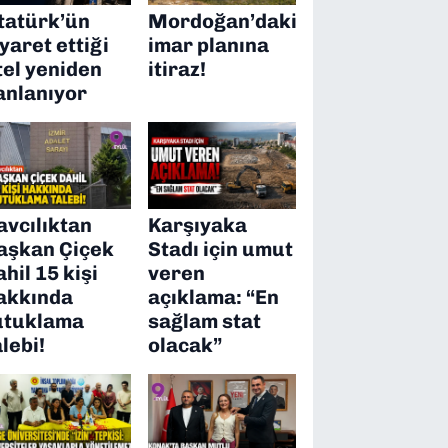
tatürk’ün
Mordoğan’daki
iyaret ettiği
imar planına
tel yeniden
itiraz!
anlanıyor
avcılıktan
Karşıyaka
aşkan Çiçek
Stadı için umut
ahil 15 kişi
veren
akkında
açıklama: “En
utuklama
sağlam stat
alebi!
olacak”