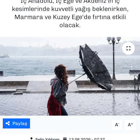
İç Anadolu, İç Ege ve Akdeniz'in iç
kesimlerinde kuvvetli yağış beklenirken,
SAĞLIK
Marmara ve Kuzey Ege'de fırtına etkili
olacak.
SPOR
TEKNOLOJİ
YAŞAM
YEREL YÖNETİMLER
Paylaş
-
+
A
A
Selin Yıldırım
13.06.2026 - 07:37