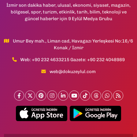
İzmir son dakika haber, ulusal, ekonomi, siyaset, magazin,
bölgesel, spor, turizm, etkinlik, tarih, bilim, teknoloji ve
güncel haberler için 9 Eylül Medya Grubu
Umur Bey mah., Liman cad, Havagazı Yerleşkesi No:16/6
Konak / İzmir
Web: +90 232 4633215 Gazete: +90 232 4048989
web@dokuzeylul.com