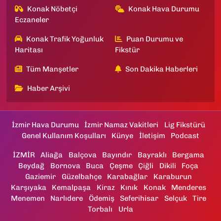
Konak Nöbetçi
Konak Hava Durumu
Eczaneler
Konak Trafik Yoğunluk
Puan Durumu ve
Haritası
Fikstür
Tüm Manşetler
Son Dakika Haberleri
Haber Arşivi
İzmir Hava Durumu
İzmir Namaz Vakitleri
Lig Fikstürü
Genel Kullanım Koşulları
Künye
İletişim
Podcast
İZMİR
Aliağa
Balçova
Bayındır
Bayraklı
Bergama
Beydağ
Bornova
Buca
Çeşme
Çiğli
Dikili
Foça
Gaziemir
Güzelbahçe
Karabağlar
Karaburun
Karşıyaka
Kemalpaşa
Kiraz
Kınık
Konak
Menderes
Menemen
Narlıdere
Ödemiş
Seferihisar
Selçuk
Tire
Torbalı
Urla