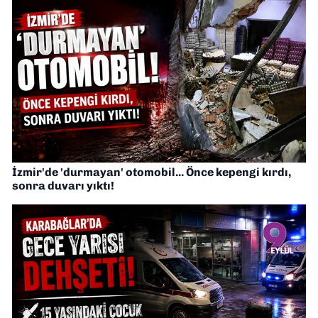
İzmir'de 'durmayan' otomobil... Önce kepengi kırdı,
sonra duvarı yıktı!