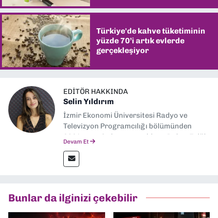
Türkiye'de kahve tüketiminin
yüzde 70’i artık evlerde
gerçekleşiyor
EDITÖR HAKKINDA
Selin Yıldırım
İzmir Ekonomi Üniversitesi Radyo ve
Televizyon Programcılığı bölümünden
2024 senesinde mezun oldum. Dokuz Eylül
Devam Et
Gazetesi'nde spor yazarlığı yaparken,
editörlük görevini de üstleniyorum.
Bunlar da ilginizi çekebilir