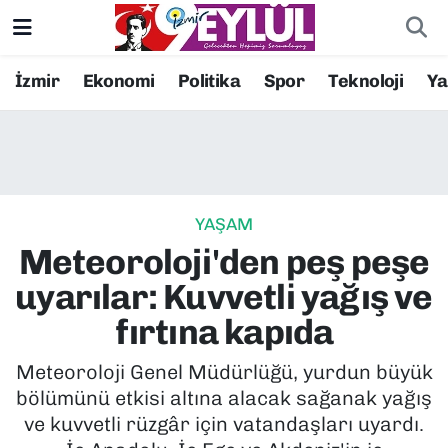
Resmi İlanlar
Konak Nöbetçi Eczaneler
İzmir
Ekonomi
Politika
Spor
Teknoloji
Y
BİLİM
Konak Hava Durumu
DÜNYA
Konak Trafik Yoğunluk Haritası
YAŞAM
EĞİTİM
Süper Lig Puan Durumu ve Fikstür
Meteoroloji'den peş peşe
EKONOMİ
Tüm Manşetler
uyarılar: Kuvvetli yağış ve
fırtına kapıda
KÜLTÜR SANAT
Son Dakika Haberleri
Meteoroloji Genel Müdürlüğü, yurdun büyük
MAGAZİN
Haber Arşivi
bölümünü etkisi altına alacak sağanak yağış
ve kuvvetli rüzgâr için vatandaşları uyardı.
POLİTİKA