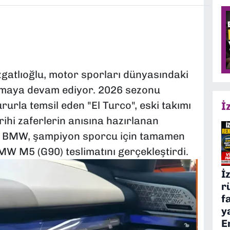
zgatlıoğlu, motor sporları dünyasındaki
aşımaya devam ediyor. 2026 sezonu
rurla temsil eden "El Turco", eski takımı
İ
ihi zaferlerin anısına hazırlanan
u. BMW, şampiyon sporcu için tamamen
 BMW M5 (G90) teslimatını gerçekleştirdi.
İ
r
f
y
E