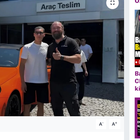
Ö
B
C
k
-
+
A
A