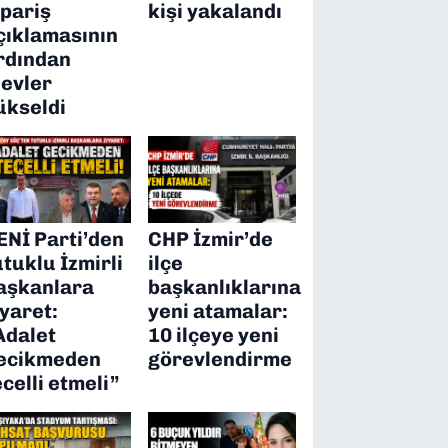
ipariş
kişi yakalandı
çıklamasının
rdından
levler
ükseldi
ENİ Parti’den
CHP İzmir’de
utuklu İzmirli
ilçe
aşkanlara
başkanlıklarına
iyaret:
yeni atamalar:
Adalet
10 ilçeye yeni
ecikmeden
görevlendirme
ecelli etmeli”