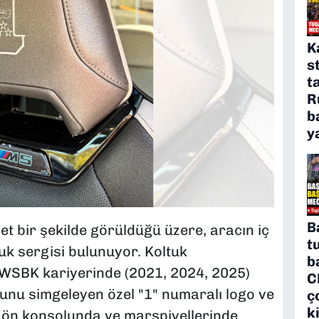
K
s
t
R
b
y
B
et bir şekilde görüldüğü üzere, aracın iç
t
k sergisi bulunuyor. Koltuk
b
n WSBK kariyerinde (2021, 2024, 2025)
C
nu simgeleyen özel "1" numaralı logo ve
ç
k
ın ön konsolunda ve marşpiyellerinde