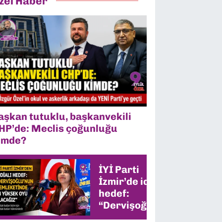
zel Haber
aşkan tutuklu, başkanvekili
HP’de: Meclis çoğunluğu
imde?
İYİ Parti
İzmir’de iddialı
hedef:
“Dervişoğlu’nun
memleketinde