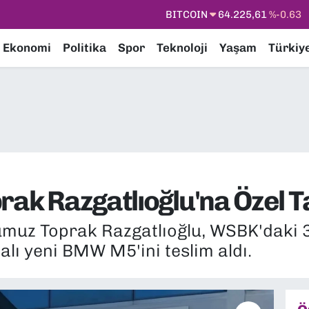
DOLAR
47,7143
%0.16
EURO
55,0317
%-0.02
Ekonomi
Politika
Spor
Teknoloji
Yaşam
Türkiy
STERLİN
64,2463
%0.07
GRAM ALTIN
6574.81
%1.44
BİST100
13.799
%70
BITCOIN
64.225,61
%-0.63
prak Razgatlıoğlu'na Öze
muz Toprak Razgatlıoğlu, WSBK'daki
zalı yeni BMW M5'ini teslim aldı.