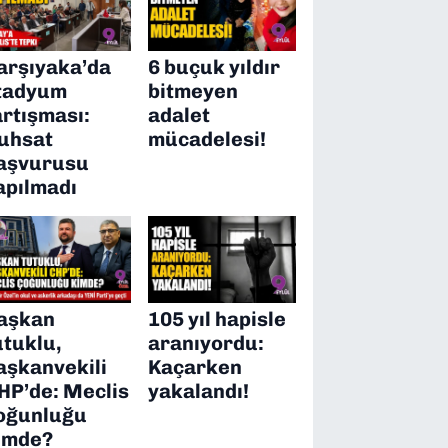
arşıyaka’da
6 buçuk yıldır
tadyum
bitmeyen
artışması:
adalet
uhsat
mücadelesi!
aşvurusu
apılmadı
aşkan
105 yıl hapisle
utuklu,
aranıyordu:
aşkanvekili
Kaçarken
HP’de: Meclis
yakalandı!
oğunluğu
imde?