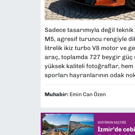
Sadece tasarımıyla değil teknik
M5, agresif turuncu rengiyle di
litrelik ikiz turbo V8 motor ve g
araç, toplamda 727 beygir güç ü
yüksek kaliteli fotoğraflar, he
sporları hayranlarının odak no
Muhabir:
Emin Can Özen
EDITÖRÜN SEÇTIĞI
İzmir’de ceb