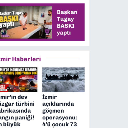
en yüksek oyu
alacağız”
Başkan
Tugay
BASKI
yaptı
zmir Haberleri
zmir’in dev
İzmir
üzgar türbini
açıklarında
abrikasında
göçmen
angın paniği!
operasyonu:
n büyük
4’ü çocuk 73