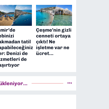
zmir’de
Çeşme’nin gizli
ebinizi
cenneti ortaya
akmadan tatil
çıktı! Ne
apabileceğiniz
işletme var ne
er: Denizi de
ücret…
izmetleri de
aşırtıyor
ükleniyor...