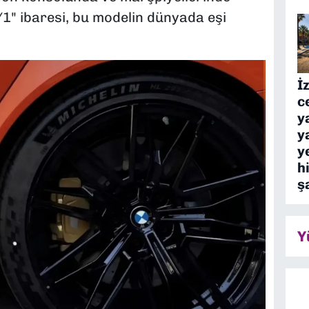
/1" ibaresi, bu modelin dünyada eşi
İ
c
y
y
y
h
ş
Y