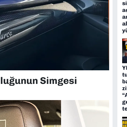
s
a
a
a
y
Y
t
luğunun Simgesi
b
z
“
g
t