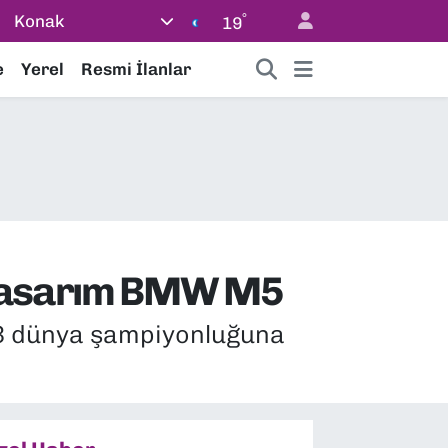
°
Konak
19
e
Yerel
Resmi İlanlar
l Tasarım BMW M5
 3 dünya şampiyonluğuna