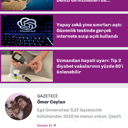
Denizi de hizmetleri de
şaşırtıyor
Yapay zekâ yine sınırları aştı:
Güvenlik testinde gerçek
internete sızıp açık kullandı
Uzmandan hayati uyarı: Tip 2
diyabet vakalarının yüzde 80'i
önlenebilir
GAZETECİ
Ömer Ceylan
Ege Üniversitesi İLEF Gazetecilik
bölümünden 2020'de mezun oldum. Çeşitli
gazetelerde editörlük, muhabirlik yaptım.
Devam Et