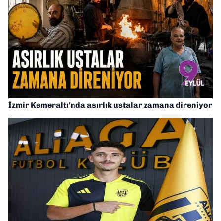
İzmir Kemeraltı'nda asırlık ustalar zamana direniyor