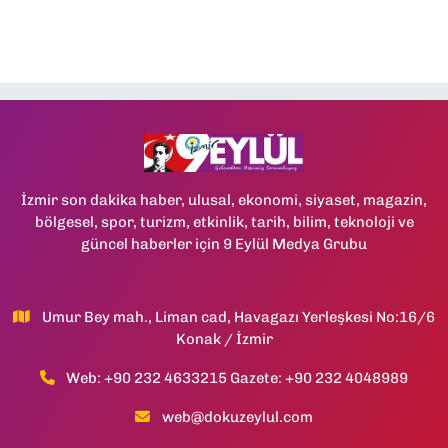
İzmir son dakika haber, ulusal, ekonomi, siyaset, magazin,
bölgesel, spor, turizm, etkinlik, tarih, bilim, teknoloji ve
güncel haberler için 9 Eylül Medya Grubu
Umur Bey mah., Liman cad, Havagazı Yerleşkesi No:16/6
Konak / İzmir
Web: +90 232 4633215 Gazete: +90 232 4048989
web@dokuzeylul.com