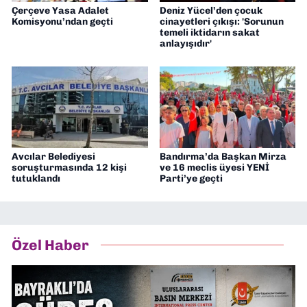
Çerçeve Yasa Adalet
Deniz Yücel’den çocuk
Komisyonu’ndan geçti
cinayetleri çıkışı: 'Sorunun
temeli iktidarın sakat
anlayışıdır'
Avcılar Belediyesi
Bandırma’da Başkan Mirza
soruşturmasında 12 kişi
ve 16 meclis üyesi YENİ
tutuklandı
Parti’ye geçti
Özel Haber