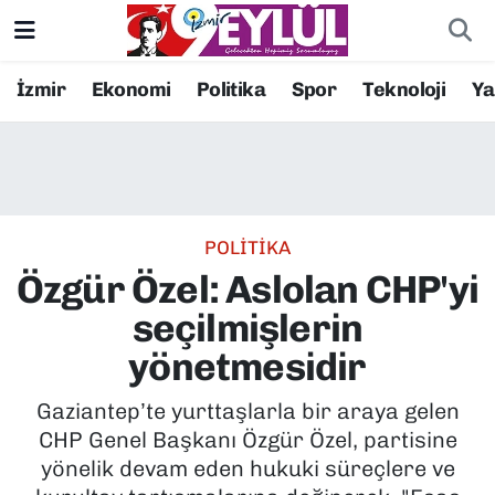
Resmi İlanlar
Konak Nöbetçi Eczaneler
İzmir
Ekonomi
Politika
Spor
Teknoloji
Y
BİLİM
Konak Hava Durumu
DÜNYA
Konak Trafik Yoğunluk Haritası
POLİTİKA
EĞİTİM
Süper Lig Puan Durumu ve Fikstür
Özgür Özel: Aslolan CHP'yi
EKONOMİ
Tüm Manşetler
seçilmişlerin
yönetmesidir
KÜLTÜR SANAT
Son Dakika Haberleri
Gaziantep’te yurttaşlarla bir araya gelen
MAGAZİN
Haber Arşivi
CHP Genel Başkanı Özgür Özel, partisine
yönelik devam eden hukuki süreçlere ve
POLİTİKA