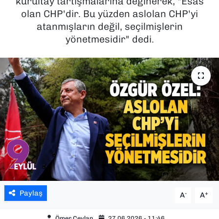
kurultay tartışmalarına değinerek, "Esas
olan CHP'dir. Bu yüzden aslolan CHP'yi
SAĞLIK
atanmışların değil, seçilmişlerin
yönetmesidir" dedi.
SPOR
TEKNOLOJİ
YAŞAM
YEREL YÖNETİMLER
Paylaş
-
+
A
A
Ömer Ceylan
27.06.2026 - 11:46