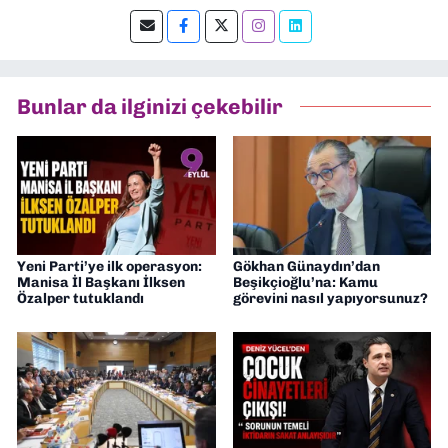
Şu an kültür-sanat muhabirliği ve
editörlük yapıyorum.
Bunlar da ilginizi çekebilir
Yeni Parti’ye ilk operasyon:
Gökhan Günaydın’dan
Manisa İl Başkanı İlksen
Beşikçioğlu’na: Kamu
Özalper tutuklandı
görevini nasıl yapıyorsunuz?