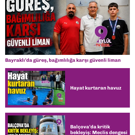
Bayraklı’da güreş, bağımlılığa karşı güvenli liman
Hayat kurtaran havuz
Balçova’da kritik
bekleyiş: Meclis dengesi