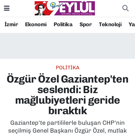
Resmi İlanlar
Konak Nöbetçi Eczaneler
İzmir
Ekonomi
Politika
Spor
Teknoloji
Y
BİLİM
Konak Hava Durumu
DÜNYA
Konak Trafik Yoğunluk Haritası
POLİTİKA
EĞİTİM
Süper Lig Puan Durumu ve Fikstür
Özgür Özel Gaziantep'ten
EKONOMİ
Tüm Manşetler
seslendi: Biz
mağlubiyetleri geride
KÜLTÜR SANAT
Son Dakika Haberleri
bıraktık
MAGAZİN
Haber Arşivi
Gaziantep'te partililerle buluşan CHP'nin
seçilmiş Genel Başkanı Özgür Özel, mutlak
POLİTİKA