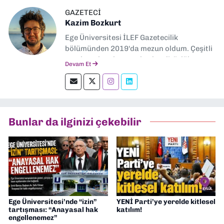
GAZETECI
Kazim Bozkurt
Ege Üniversitesi İLEF Gazetecilik
bölümünden 2019'da mezun oldum. Çeşitli
yerel ve ulusal gazetelerde editörlük,
Devam Et
muhabirlik yaptım. Teknoloji bloglarını
okumayı severim.
Bunlar da ilginizi çekebilir
Ege Üniversitesi’nde “izin”
YENİ Parti’ye yerelde kitlesel
tartışması: “Anayasal hak
katılım!
engellenemez”