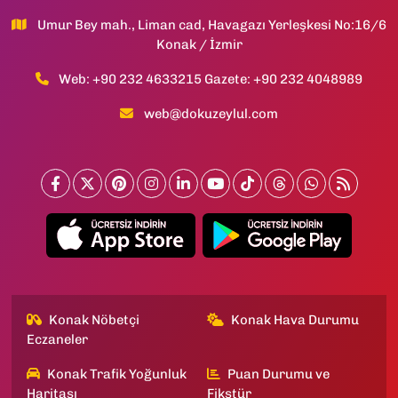
Umur Bey mah., Liman cad, Havagazı Yerleşkesi No:16/6
Konak / İzmir
Web: +90 232 4633215 Gazete: +90 232 4048989
web@dokuzeylul.com
Konak Nöbetçi
Konak Hava Durumu
Eczaneler
Konak Trafik Yoğunluk
Puan Durumu ve
Haritası
Fikstür