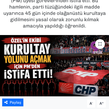
(PM) üyesi görevlerinden istifa etti. Bu
hamlenin, parti tüzüğündeki ilgili madde
SAĞLIK
uyarınca 45 gün içinde olağanüstü kurultaya
gidilmesini yasal olarak zorunlu kılmak
SPOR
amacıyla yapıldığı öğrenildi.
TEKNOLOJİ
YAŞAM
YEREL YÖNETİMLER
Paylaş
-
+
A
A