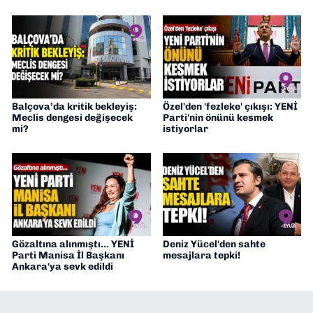
Balçova’da kritik bekleyiş:
Özel'den 'fezleke' çıkışı: YENİ
Meclis dengesi değişecek
Parti'nin önünü kesmek
mi?
istiyorlar
Gözaltına alınmıştı... YENİ
Deniz Yücel'den sahte
Parti Manisa İl Başkanı
mesajlara tepki!
Ankara'ya sevk edildi