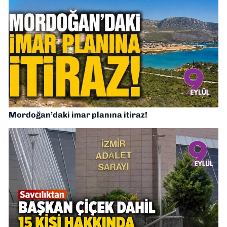
Mordoğan’daki imar planına itiraz!