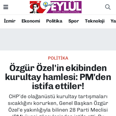
Resmi İlanlar
Konak Nöbetçi Eczaneler
İzmir
Ekonomi
Politika
Spor
Teknoloji
Y
BİLİM
Konak Hava Durumu
DÜNYA
Konak Trafik Yoğunluk Haritası
POLİTİKA
EĞİTİM
Süper Lig Puan Durumu ve Fikstür
Özgür Özel'in ekibinden
EKONOMİ
Tüm Manşetler
kurultay hamlesi: PM'den
istifa ettiler!
KÜLTÜR SANAT
Son Dakika Haberleri
CHP’de olağanüstü kurultay tartışmaları
MAGAZİN
Haber Arşivi
sıcaklığını korurken, Genel Başkan Özgür
Özel’e yakınlığıyla bilinen 28 Parti Meclisi
POLİTİKA