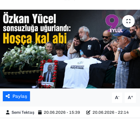
SAĞLIK
SPOR
TEKNOLOJİ
YAŞAM
YEREL YÖNETİMLER
Paylaş
-
+
A
A
Semi Tektaş
20.06.2026 - 15:39
20.06.2026 - 22:14