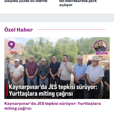
ulaşıma yüzde 50 indirim
bin metrekarelik park
açılıyor
Özel Haber
Kaynarpınar’da JES tepkisi sürüyor: Yurttaşlara
miting çağrısı