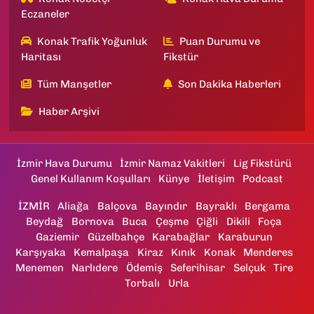
Eczaneler
Konak Trafik Yoğunluk
Puan Durumu ve
Haritası
Fikstür
Tüm Manşetler
Son Dakika Haberleri
Haber Arşivi
İzmir Hava Durumu
İzmir Namaz Vakitleri
Lig Fikstürü
Genel Kullanım Koşulları
Künye
İletişim
Podcast
İZMİR
Aliağa
Balçova
Bayındır
Bayraklı
Bergama
Beydağ
Bornova
Buca
Çeşme
Çiğli
Dikili
Foça
Gaziemir
Güzelbahçe
Karabağlar
Karaburun
Karşıyaka
Kemalpaşa
Kiraz
Kınık
Konak
Menderes
Menemen
Narlıdere
Ödemiş
Seferihisar
Selçuk
Tire
Torbalı
Urla