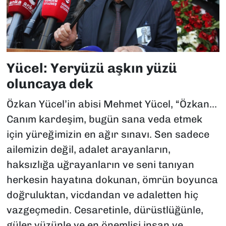
Yücel: Yeryüzü aşkın yüzü
oluncaya dek
Özkan Yücel’in abisi Mehmet Yücel, “Özkan...
Canım kardeşim, bugün sana veda etmek
için yüreğimizin en ağır sınavı. Sen sadece
ailemizin değil, adalet arayanların,
haksızlığa uğrayanların ve seni tanıyan
herkesin hayatına dokunan, ömrün boyunca
doğruluktan, vicdandan ve adaletten hiç
vazgeçmedin. Cesaretinle, dürüstlüğünle,
güler yüzünle ve en önemlisi insan ve