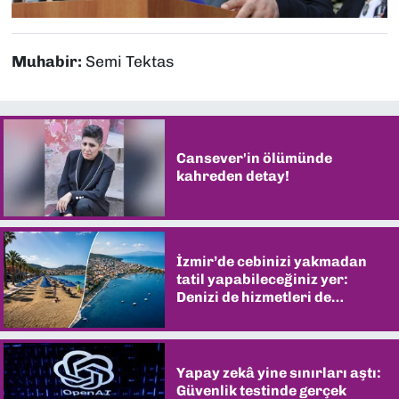
Muhabir:
Semi Tektas
Cansever'in ölümünde
kahreden detay!
İzmir’de cebinizi yakmadan
tatil yapabileceğiniz yer:
Denizi de hizmetleri de
şaşırtıyor
Yapay zekâ yine sınırları aştı:
Güvenlik testinde gerçek