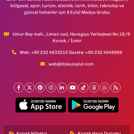
bölgesel, spor, turizm, etkinlik, tarih, bilim, teknoloji ve
güncel haberler için 9 Eylül Medya Grubu
Umur Bey mah., Liman cad, Havagazı Yerleşkesi No:16/6
Konak / İzmir
Web: +90 232 4633215 Gazete: +90 232 4048989
web@dokuzeylul.com
Konak Nöbetçi
Konak Hava Durumu