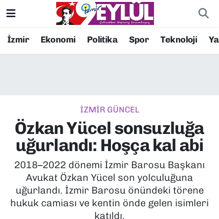
Resmi İlanlar
Konak Nöbetçi Eczaneler
İzmir
Ekonomi
Politika
Spor
Teknoloji
Y
BİLİM
Konak Hava Durumu
DÜNYA
Konak Trafik Yoğunluk Haritası
İZMİR GÜNCEL
EĞİTİM
Süper Lig Puan Durumu ve Fikstür
Özkan Yücel sonsuzluğa
EKONOMİ
Tüm Manşetler
uğurlandı: Hoşça kal abi
KÜLTÜR SANAT
Son Dakika Haberleri
2018–2022 dönemi İzmir Barosu Başkanı
Avukat Özkan Yücel son yolculuğuna
MAGAZİN
Haber Arşivi
uğurlandı. İzmir Barosu önündeki törene
hukuk camiası ve kentin önde gelen isimleri
POLİTİKA
katıldı.