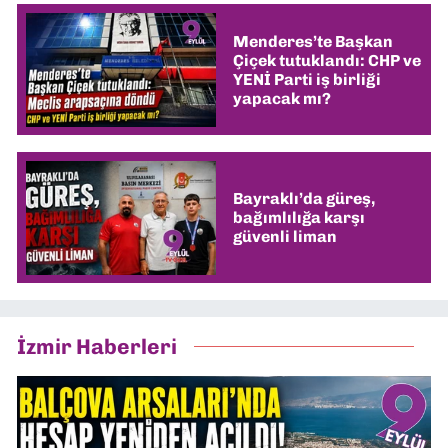
Menderes’te Başkan
Çiçek tutuklandı: CHP ve
YENİ Parti iş birliği
yapacak mı?
Bayraklı’da güreş,
bağımlılığa karşı
güvenli liman
İzmir Haberleri