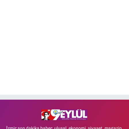
İzmir son dakika haber, ulusal, ekonomi, siyaset, magazin,