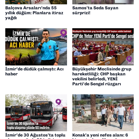
Balçova Arsaları’nda 55
Samos’ta Seda Sayan
yıllık düğüm: Planlara itiraz
sürprizi!
yağdı
İzmir’de düdük çalmıştı: Acı
Büyükşehir Meclisinde grup
haber
hareketliliği: CHP başkan
vekilini belirledi, YENİ
Parti’de Sengel rüzgarı
İzmir’de 30 Ağustos’ta toplu
Konak’a yeni nefes alanı: 6