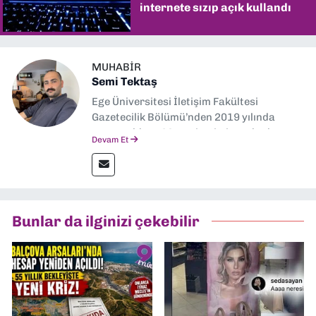
internete sızıp açık kullandı
MUHABIR
Semi Tektaş
Ege Üniversitesi İletişim Fakültesi
Gazetecilik Bölümü’nden 2019 yılında
mezun oldum. Mezuniyetimin ardından
Devam Et
Ekonomik Çözüm, Yeni İzmir ve İlkses
Gazetesi gibi yayınlarda görev alarak
gazetecilik kariyerime başladım. Şubat
2026’dan bu yana ise Dokuz Eylül
Gazetesi’nde politika ve ekonomi
Bunlar da ilginizi çekebilir
muhabirliği yapıyorum.