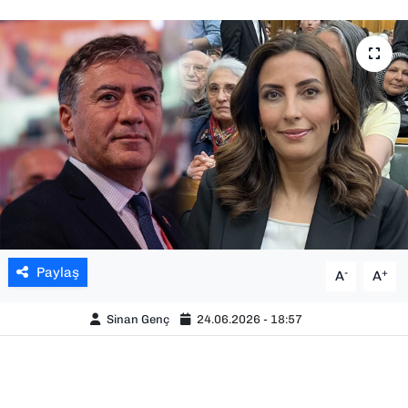
SAĞLIK
SPOR
TEKNOLOJİ
YAŞAM
YEREL YÖNETİMLER
Paylaş
-
+
A
A
Sinan Genç
24.06.2026 - 18:57