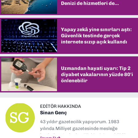
Denizi de hizmetleri de
şaşırtıyor
Yapay zekâ yine sınırları aştı:
Güvenlik testinde gerçek
internete sızıp açık kullandı
Uzmandan hayati uyarı: Tip 2
diyabet vakalarının yüzde 80'i
önlenebilir
EDITÖR HAKKINDA
Sinan Genç
43 yıldır gazetecilik yapıyorum. 1983
yılında Milliyet gazetesinde mesleğe
başladım. Ardından Türkiye’nin en köklü