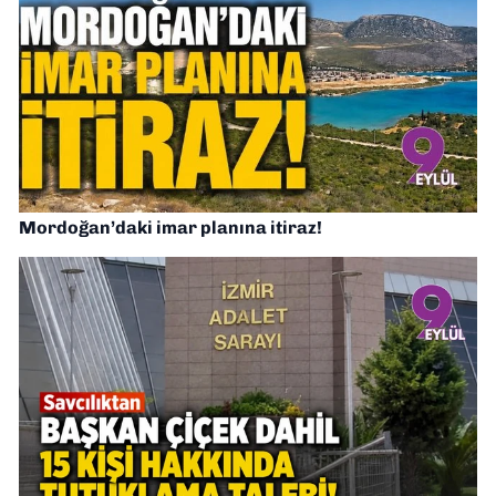
Mordoğan’daki imar planına itiraz!