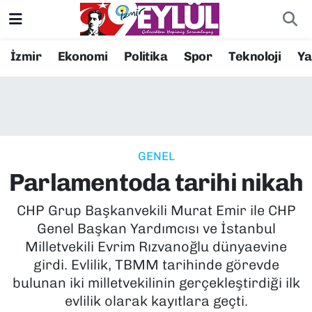
Resmi İlanlar
Konak Nöbetçi Eczaneler
İzmir
Ekonomi
Politika
Spor
Teknoloji
Y
BİLİM
Konak Hava Durumu
DÜNYA
Konak Trafik Yoğunluk Haritası
GENEL
EĞİTİM
Süper Lig Puan Durumu ve Fikstür
Parlamentoda tarihi nikah
EKONOMİ
Tüm Manşetler
CHP Grup Başkanvekili Murat Emir ile CHP
Genel Başkan Yardımcısı ve İstanbul
KÜLTÜR SANAT
Son Dakika Haberleri
Milletvekili Evrim Rızvanoğlu dünyaevine
girdi. Evlilik, TBMM tarihinde görevde
MAGAZİN
Haber Arşivi
bulunan iki milletvekilinin gerçekleştirdiği ilk
evlilik olarak kayıtlara geçti.
POLİTİKA