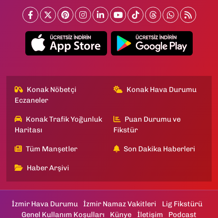
Konak Nöbetçi
Konak Hava Durumu
Eczaneler
Konak Trafik Yoğunluk
Puan Durumu ve
Haritası
Fikstür
Tüm Manşetler
Son Dakika Haberleri
Haber Arşivi
İzmir Hava Durumu
İzmir Namaz Vakitleri
Lig Fikstürü
Genel Kullanım Koşulları
Künye
İletişim
Podcast