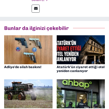
Devam Et
gazetelerinden Yeni Asır’da 36 yıl boyunca
muhabir, editör, müdür yardımcısı ve spor
müdürü olarak görev yaptım. Ayrıca Yeni
Asır TV’de 7 yıl boyunca programlar
hazırlayıp sundum. Şu anda Dokuz Eylül
Bunlar da ilginizi çekebilir
Gazetesi'nde editörlük yapıyorum
Adliye'de silah baskını!
Atatürk’ün ziyaret ettiği otel
yeniden canlanıyor