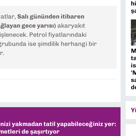
h
ş
yatlar,
Salı gününden itibaren
ğlayan gece yarısı)
akaryakıt
şlenecek. Petrol fiyatlarındaki
grubunda ise şimdilik herhangi bir
M
r.
t
i
'
s
d
Y
inizi yakmadan tatil yapabileceğiniz yer:
metleri de şaşırtıyor