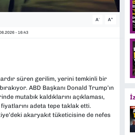
-
+
A
A
06.2026 - 16:43
rdır süren gerilim, yerini temkinli bir
e bırakıyor. ABD Başkanı Donald Trump’ın
rinde mutabık kaldıklarını açıklaması,
İ
iyatlarını adeta tepe taklak etti.
ye’deki akaryakıt tüketicisine de nefes