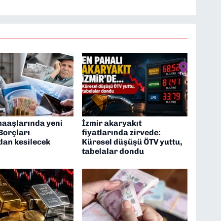
maaşlarında yeni
İzmir akaryakıt
Borçları
fiyatlarında zirvede:
dan kesilecek
Küresel düşüşü ÖTV yuttu,
tabelalar dondu