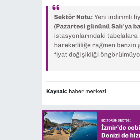
Sektör Notu:
Yeni indirimli fi
(Pazartesi gününü Salı'ya ba
istasyonlarındaki tabelalara i
hareketliliğe rağmen benzin 
fiyat değişikliği öngörülmüyo
Kaynak:
haber merkezi
EDITÖRÜN SEÇTIĞI
İzmir’de ceb
Denizi de hiz