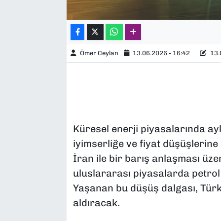
Ömer Ceylan
13.06.2026 - 16:42
13.
Küresel enerji piyasalarında ayla
iyimserliğe ve fiyat düşüşlerin
İran ile bir barış anlaşması üze
uluslararası piyasalarda petrol f
Yaşanan bu düşüş dalgası, Türki
aldıracak.