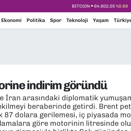
DOLAR
47,6006
%0.06
EURO
55,0250
%0.02
Ekonomi
Politika
Spor
Teknoloji
Yaşam
Türkiy
STERLİN
64,2398
%0.2
GRAM ALTIN
6513.94
%0.32
BİST100
13.768
%48
BITCOIN
64.602,05
%0.69
torine indirim göründü
e İran arasındaki diplomatik yumuşama
 çekilmeyi beraberinde getirdi. Brent p
ek 87 dolara gerilemesi, iç piyasada m
amalara göre motorinin litresinde oluş