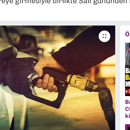
reye girmesiyle birlikte Salı gününden
Ö
B
C
k