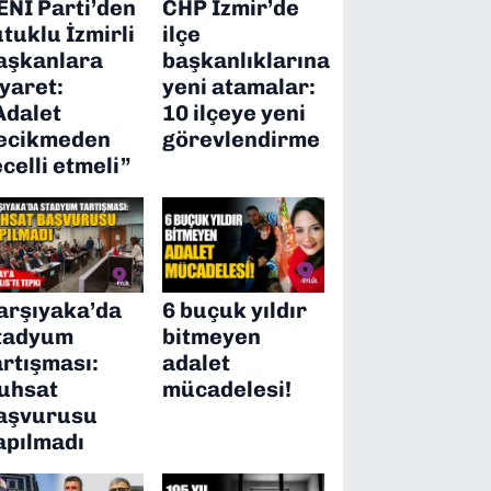
ENİ Parti’den
CHP İzmir’de
utuklu İzmirli
ilçe
aşkanlara
başkanlıklarına
iyaret:
yeni atamalar:
Adalet
10 ilçeye yeni
ecikmeden
görevlendirme
ecelli etmeli”
arşıyaka’da
6 buçuk yıldır
tadyum
bitmeyen
artışması:
adalet
uhsat
mücadelesi!
aşvurusu
apılmadı