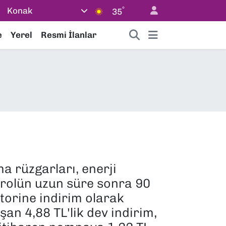
°
Konak
35
e
Yerel
Resmi İlanlar
 rüzgarları, enerji
etrolün uzun süre sonra 90
otorine indirim olarak
an 4,88 TL'lik dev indirim,