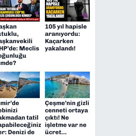
aşkan
105 yıl hapisle
utuklu,
aranıyordu:
aşkanvekili
Kaçarken
HP’de: Meclis
yakalandı!
oğunluğu
imde?
zmir’de
Çeşme’nin gizli
ebinizi
cenneti ortaya
akmadan tatil
çıktı! Ne
apabileceğiniz
işletme var ne
er: Denizi de
ücret…