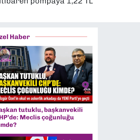
 itibaren pompaya 1,22 TL
zel Haber
aşkan tutuklu, başkanvekili
HP’de: Meclis çoğunluğu
imde?