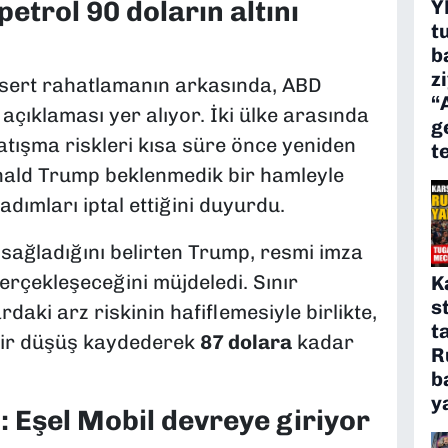
Y
etrol 90 doların altını
t
b
z
 sert rahatlamanın arkasında, ABD
“
açıklaması yer alıyor. İki ülke arasında
g
tışma riskleri kısa süre önce yeniden
t
ald Trump beklenmedik bir hamleyle
adımları iptal ettiğini duyurdu.
 sağladığını belirten Trump, resmi imza
gerçekleşeceğini müjdeledi. Sınır
K
s
rdaki arz riskinin hafiflemesiyle birlikte,
t
t bir düşüş kaydederek
87 dolara
kadar
R
b
y
: Eşel Mobil devreye giriyor