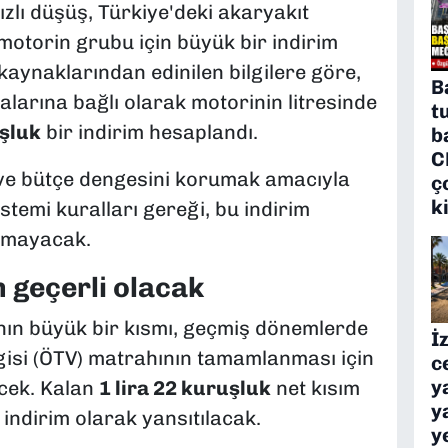
zlı düşüş, Türkiye'deki akaryakıt
otorin grubu için büyük bir indirim
kaynaklarından edinilen bilgilere göre,
B
alarına bağlı olarak motorinin litresinde
t
uşluk
bir indirim hesaplandı.
b
C
i ve bütçe dengesini korumak amacıyla
ç
k
stemi kuralları gereği, bu indirim
sımayacak.
 geçerli olacak
rının büyük bir kısmı, geçmiş dönemlerde
İ
gisi (ÖTV) matrahının tamamlanması için
c
y
ecek. Kalan
1 lira 22 kuruşluk
net kısım
y
indirim olarak yansıtılacak.
y