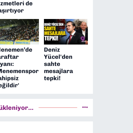
izmetleri de
aşırtıyor
enemen’de
Deniz
araftar
Yücel'den
syanı:
sahte
Menemenspor
mesajlara
ahipsiz
tepki!
eğildir'
ükleniyor...