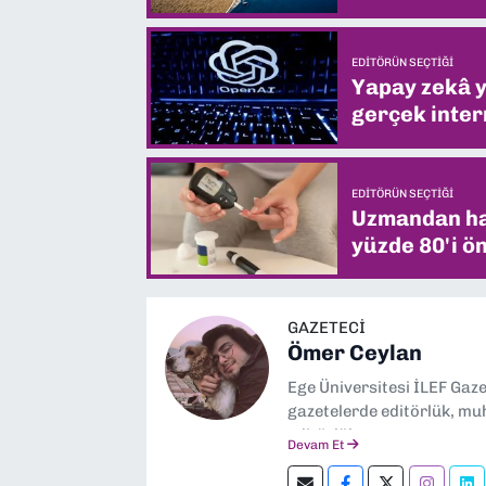
EDITÖRÜN SEÇTIĞI
Yapay zekâ yi
gerçek intern
EDITÖRÜN SEÇTIĞI
Uzmandan hay
yüzde 80'i ön
GAZETECİ
Ömer Ceylan
Ege Üniversitesi İLEF Gaz
gazetelerde editörlük, muh
editörlük yapıyorum.
Devam Et