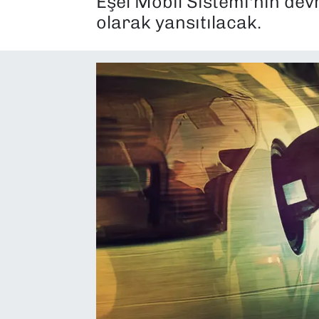
Eşel Mobil Sistemi'nin dev
olarak yansıtılacak.
SAĞLIK
SPOR
TEKNOLOJİ
YAŞAM
YEREL YÖNETİMLER