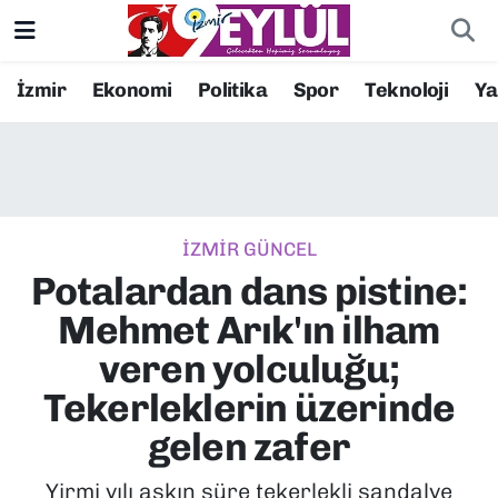
Resmi İlanlar
Konak Nöbetçi Eczaneler
İzmir
Ekonomi
Politika
Spor
Teknoloji
Y
BİLİM
Konak Hava Durumu
DÜNYA
Konak Trafik Yoğunluk Haritası
İZMİR GÜNCEL
EĞİTİM
Süper Lig Puan Durumu ve Fikstür
Potalardan dans pistine:
EKONOMİ
Tüm Manşetler
Mehmet Arık'ın ilham
veren yolculuğu;
KÜLTÜR SANAT
Son Dakika Haberleri
Tekerleklerin üzerinde
MAGAZİN
Haber Arşivi
gelen zafer
POLİTİKA
Yirmi yılı aşkın süre tekerlekli sandalye