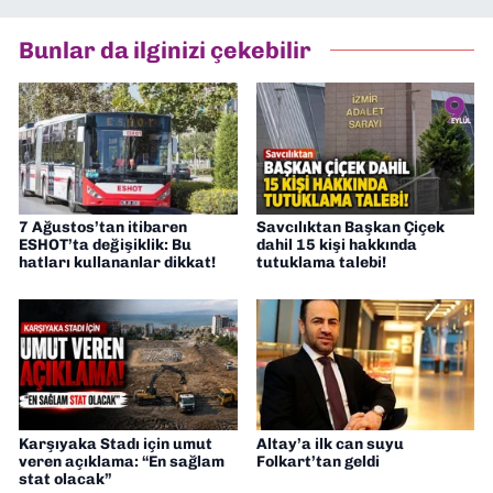
Asır TV’de 7 yıl boyunca programlar
hazırlayıp sundum. Şu anda Dokuz Eylül
Bunlar da ilginizi çekebilir
Gazetesi'nde editörlük yapıyorum
7 Ağustos’tan itibaren
Savcılıktan Başkan Çiçek
ESHOT’ta değişiklik: Bu
dahil 15 kişi hakkında
hatları kullananlar dikkat!
tutuklama talebi!
Karşıyaka Stadı için umut
Altay’a ilk can suyu
veren açıklama: “En sağlam
Folkart’tan geldi
stat olacak”