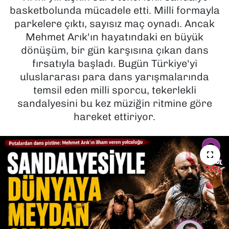
basketbolunda mücadele etti. Milli formayla
SAĞLIK
parkelere çıktı, sayısız maç oynadı. Ancak
Mehmet Arık'ın hayatındaki en büyük
SPOR
dönüşüm, bir gün karşısına çıkan dans
fırsatıyla başladı. Bugün Türkiye'yi
TEKNOLOJİ
uluslararası para dans yarışmalarında
temsil eden milli sporcu, tekerlekli
YAŞAM
sandalyesini bu kez müziğin ritmine göre
hareket ettiriyor.
YEREL YÖNETİMLER