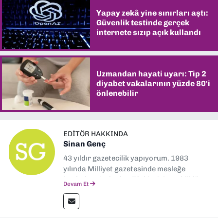
Yapay zekâ yine sınırları aştı:
Güvenlik testinde gerçek
internete sızıp açık kullandı
Uzmandan hayati uyarı: Tip 2
diyabet vakalarının yüzde 80'i
önlenebilir
EDITÖR HAKKINDA
Sinan Genç
43 yıldır gazetecilik yapıyorum. 1983
yılında Milliyet gazetesinde mesleğe
başladım. Ardından Türkiye’nin en köklü
Devam Et
gazetelerinden Yeni Asır’da 36 yıl boyunca
muhabir, editör, müdür yardımcısı ve spor
müdürü olarak görev yaptım. Ayrıca Yeni