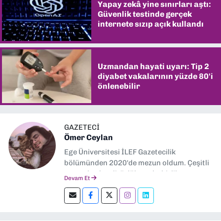
Yapay zekâ yine sınırları aştı:
Güvenlik testinde gerçek
internete sızıp açık kullandı
Uzmandan hayati uyarı: Tip 2
diyabet vakalarının yüzde 80'i
önlenebilir
GAZETECİ
Ömer Ceylan
Ege Üniversitesi İLEF Gazetecilik
bölümünden 2020'de mezun oldum. Çeşitli
gazetelerde editörlük, muhabirlik yaptım.
Devam Et
Şu an kültür-sanat muhabirliği ve
editörlük yapıyorum.