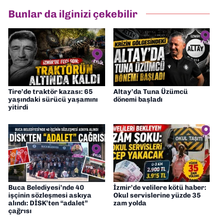
Bunlar da ilginizi çekebilir
Tire’de traktör kazası: 65
Altay’da Tuna Üzümcü
yaşındaki sürücü yaşamını
dönemi başladı
yitirdi
Buca Belediyesi’nde 40
İzmir’de velilere kötü haber:
işçinin sözleşmesi askıya
Okul servislerine yüzde 35
alındı: DİSK’ten “adalet”
zam yolda
çağrısı