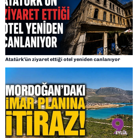
Atatürk’ün ziyaret ettiği otel yeniden canlanıyor