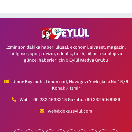
İzmir son dakika haber, ulusal, ekonomi, siyaset, magazin,
bölgesel, spor, turizm, etkinlik, tarih, bilim, teknoloji ve
güncel haberler için 9 Eylül Medya Grubu
Umur Bey mah., Liman cad, Havagazı Yerleşkesi No:16/6
Konak / İzmir
Web: +90 232 4633215 Gazete: +90 232 4048989
web@dokuzeylul.com