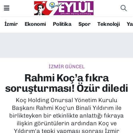
Resmi İlanlar
Konak Nöbetçi Eczaneler
İzmir
Ekonomi
Politika
Spor
Teknoloji
Y
BİLİM
Konak Hava Durumu
DÜNYA
Konak Trafik Yoğunluk Haritası
İZMİR GÜNCEL
EĞİTİM
Süper Lig Puan Durumu ve Fikstür
Rahmi Koç’a fıkra
EKONOMİ
Tüm Manşetler
soruşturması! Özür diledi
KÜLTÜR SANAT
Son Dakika Haberleri
Koç Holding Onursal Yönetim Kurulu
Başkanı Rahmi Koç'un Binali Yıldırım ile
MAGAZİN
Haber Arşivi
birlikteyken bir etkinlikte anlattığı fıkraya
ilişkin görüntülerin ardından Koç ve
POLİTİKA
Yıldırım'a tepki yapması sonrası İzmir