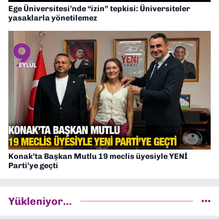
Ege Üniversitesi’nde “izin” tepkisi: Üniversiteler
yasaklarla yönetilemez
Konak’ta Başkan Mutlu 19 meclis üyesiyle YENİ
Parti’ye geçti
Yükleniyor...