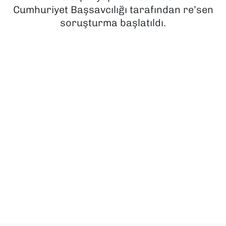
Cumhuriyet Başsavcılığı tarafından re’sen
SAĞLIK
soruşturma başlatıldı.
SPOR
TEKNOLOJİ
YAŞAM
YEREL YÖNETİMLER