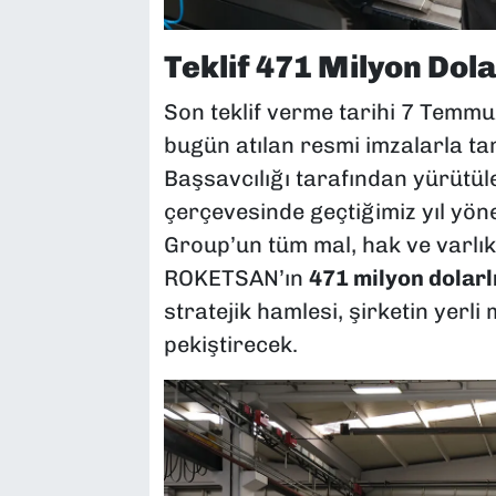
Teklif 471 Milyon Dola
Son teklif verme tarihi 7 Temmu
bugün atılan resmi imzalarla t
Başsavcılığı tarafından yürütü
çerçevesinde geçtiğimiz yıl yö
Group’un tüm mal, hak ve varlıkl
ROKETSAN’ın
471 milyon dolarl
stratejik hamlesi, şirketin yer
pekiştirecek.