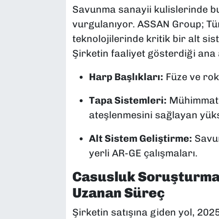
Savunma sanayii kulislerinde b
vurgulanıyor. ASSAN Group; Tü
teknolojilerinde kritik bir alt 
Şirketin faaliyet gösterdiği ana
Harp Başlıkları:
Füze ve rok
Tapa Sistemleri:
Mühimmatla
ateşlenmesini sağlayan yükse
Alt Sistem Geliştirme:
Savun
yerli AR-GE çalışmaları.
Casusluk Soruşturma
Uzanan Süreç
Şirketin satışına giden yol, 202