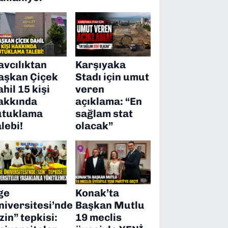
avcılıktan
Karşıyaka
aşkan Çiçek
Stadı için umut
ahil 15 kişi
veren
akkında
açıklama: “En
utuklama
sağlam stat
alebi!
olacak”
ge
Konak’ta
niversitesi’nde
Başkan Mutlu
izin” tepkisi:
19 meclis