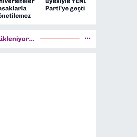
niversiteler
üyesiyle YENİ
asaklarla
Parti’ye geçti
önetilemez
ükleniyor...