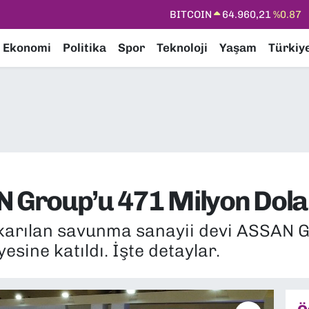
DOLAR
47,7436
%0.18
EURO
55,2510
%0.32
Ekonomi
Politika
Spor
Teknoloji
Yaşam
Türkiy
STERLİN
64,4811
%0.38
GRAM ALTIN
6660.55
%0.03
BİST100
13.779
%-14
BITCOIN
64.960,21
%0.87
Group’u 471 Milyon Dolar
karılan savunma sanayii devi ASSAN G
sine katıldı. İşte detaylar.