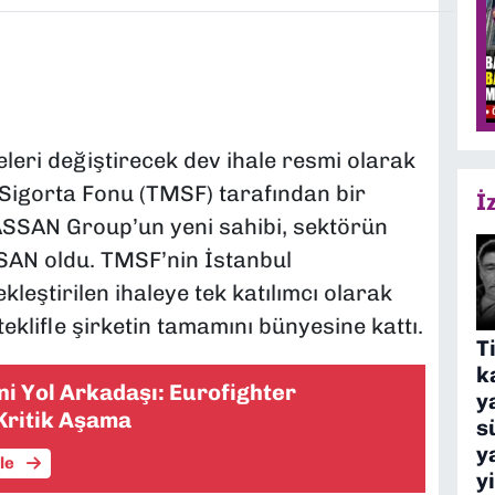
eri değiştirecek dev ihale resmi olarak
Sigorta Fonu (TMSF) tarafından bir
İ
 ASSAN Group’un yeni sahibi, sektörün
AN oldu. TMSF’nin İstanbul
eştirilen ihaleye tek katılımcı olarak
lifle şirketin tamamını bünyesine kattı.
T
k
ni Yol Arkadaşı: Eurofighter
y
Kritik Aşama
s
y
üle
y