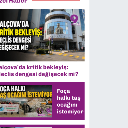
zel Haber
alçova’da kritik bekleyiş:
eclis dengesi değişecek mi?
Foça
halkı taş
ocağını
istemiyor