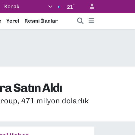
°
Konak
21
e
Yerel
Resmi İlanlar
a Satın Aldı
roup, 471 milyon dolarlık