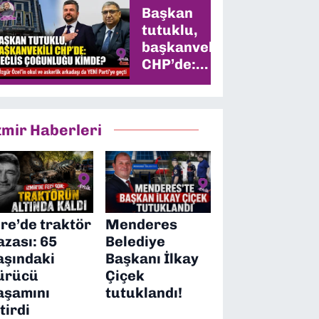
Başkan
tutuklu,
başkanvekili
CHP’de:
Meclis
çoğunluğu
kimde?
zmir Haberleri
ire’de traktör
Menderes
azası: 65
Belediye
aşındaki
Başkanı İlkay
ürücü
Çiçek
aşamını
tutuklandı!
itirdi