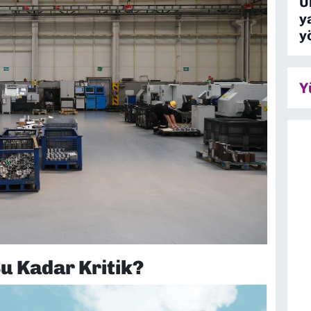
Ü
y
y
Y
 Kadar Kritik?