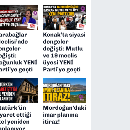
arabağlar
Konak’ta siyasi
eclisi’nde
dengeler
engeler
değişti: Mutlu
eğişti:
ve 19 meclis
oğunluk YENİ
üyesi YENİ
arti’ye geçti
Parti’ye geçti
tatürk’ün
Mordoğan’daki
iyaret ettiği
imar planına
tel yeniden
itiraz!
anlanıyor