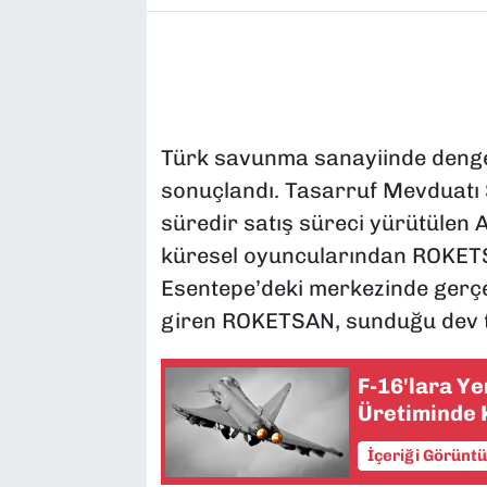
Türk savunma sanayiinde dengel
sonuçlandı. Tasarruf Mevduatı 
süredir satış süreci yürütülen
küresel oyuncularından ROKETS
Esentepe’deki merkezinde gerçekl
giren ROKETSAN, sunduğu dev tek
F-16'lara Ye
Üretiminde 
İçeriği Görünt