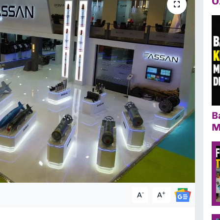
Ö
B
M
-
+
A
A