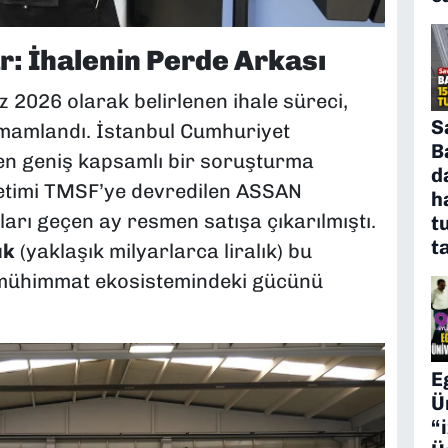
r: İhalenin Perde Arkası
z 2026 olarak belirlenen ihale süreci,
S
amamlandı. İstanbul Cumhuriyet
B
len geniş kapsamlı bir soruşturma
d
netimi TMSF’ye devredilen ASSAN
h
arı geçen ay resmen satışa çıkarılmıştı.
t
t
ık
(yaklaşık milyarlarca liralık) bu
li mühimmat ekosistemindeki gücünü
E
Ü
“