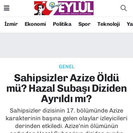
Resmi İlanlar
Konak Nöbetçi Eczaneler
İzmir
Ekonomi
Politika
Spor
Teknoloji
Y
BİLİM
Konak Hava Durumu
DÜNYA
Konak Trafik Yoğunluk Haritası
GENEL
EĞİTİM
Süper Lig Puan Durumu ve Fikstür
Sahipsizler Azize Öldü
EKONOMİ
Tüm Manşetler
mü? Hazal Subaşı Diziden
Ayrıldı mı?
KÜLTÜR SANAT
Son Dakika Haberleri
Sahipsizler dizisinin 17. bölümünde Azize
MAGAZİN
Haber Arşivi
karakterinin başına gelen olaylar izleyicileri
derinden etkiledi. Azize’nin ölümünün
POLİTİKA