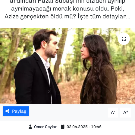
ardından Hazal Subaşı'nın diziden ayrılıp
ayrılmayacağı merak konusu oldu. Peki,
SAĞLIK
Azize gerçekten öldü mü? İşte tüm detaylar…
SPOR
TEKNOLOJİ
YAŞAM
YEREL YÖNETİMLER
Paylaş
-
+
A
A
Ömer Ceylan
02.04.2025 - 10:46