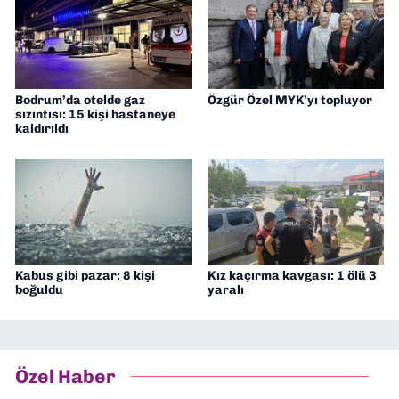
Bodrum’da otelde gaz
Özgür Özel MYK’yı topluyor
sızıntısı: 15 kişi hastaneye
kaldırıldı
Kabus gibi pazar: 8 kişi
Kız kaçırma kavgası: 1 ölü 3
boğuldu
yaralı
Özel Haber