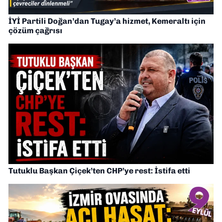
İYİ Partili Doğan’dan Tugay’a hizmet, Kemeraltı için
çözüm çağrısı
Tutuklu Başkan Çiçek’ten CHP’ye rest: İstifa etti