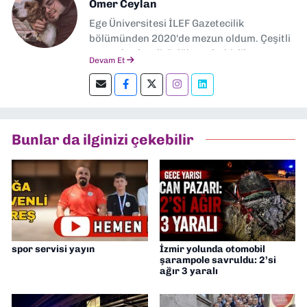
Ömer Ceylan
Ege Üniversitesi İLEF Gazetecilik
bölümünden 2020'de mezun oldum. Çeşitli
gazetelerde editörlük, muhabirlik yaptım.
Devam Et
Şu an kültür-sanat muhabirliği ve
editörlük yapıyorum.
Bunlar da ilginizi çekebilir
spor servisi yayın
İzmir yolunda otomobil
şarampole savruldu: 2’si
ağır 3 yaralı