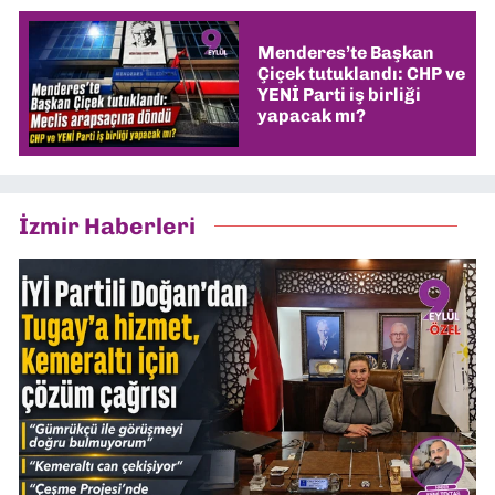
Menderes’te Başkan
Çiçek tutuklandı: CHP ve
YENİ Parti iş birliği
yapacak mı?
İzmir Haberleri