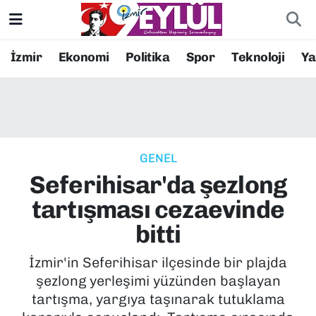
Resmi İlanlar
Konak Nöbetçi Eczaneler
İzmir
Ekonomi
Politika
Spor
Teknoloji
Y
BİLİM
Konak Hava Durumu
DÜNYA
Konak Trafik Yoğunluk Haritası
GENEL
EĞİTİM
Süper Lig Puan Durumu ve Fikstür
Seferihisar'da şezlong
EKONOMİ
Tüm Manşetler
tartışması cezaevinde
bitti
KÜLTÜR SANAT
Son Dakika Haberleri
İzmir'in Seferihisar ilçesinde bir plajda
MAGAZİN
Haber Arşivi
şezlong yerleşimi yüzünden başlayan
tartışma, yargıya taşınarak tutuklama
POLİTİKA