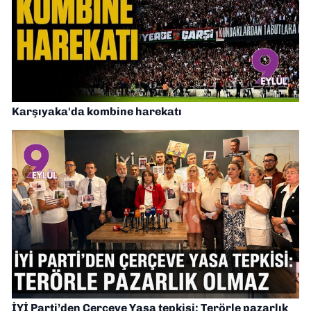
Karşıyaka'da kombine harekatı
İYİ Parti’den Çerçeve Yasa tepkisi: Terörle pazarlık