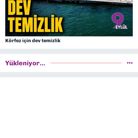
Körfez için dev temizlik
Yükleniyor...