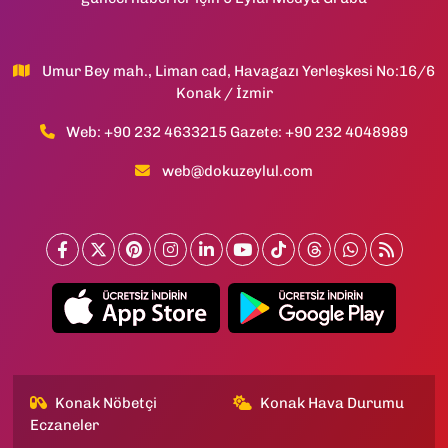
Umur Bey mah., Liman cad, Havagazı Yerleşkesi No:16/6
Konak / İzmir
Web: +90 232 4633215 Gazete: +90 232 4048989
web@dokuzeylul.com
Konak Nöbetçi
Konak Hava Durumu
Eczaneler