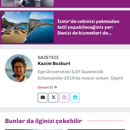
İzmir’de cebinizi yakmadan
tatil yapabileceğiniz yer:
Denizi de hizmetleri de
şaşırtıyor
GAZETECI
Kazim Bozkurt
Ege Üniversitesi İLEF Gazetecilik
bölümünden 2019'da mezun oldum. Çeşitli
yerel ve ulusal gazetelerde editörlük,
Devam Et
muhabirlik yaptım. Teknoloji bloglarını
okumayı severim.
Bunlar da ilginizi çekebilir