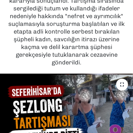
kararıyla sonuçlandı. Tartışma sırasında
sergilediği tutum ve kullandığı ifadeler
SAĞLIK
nedeniyle hakkında "nefret ve ayrımcılık"
suçlamasıyla soruşturma başlatılan ve ilk
SPOR
etapta adli kontrolle serbest bırakılan
şüpheli kadın, savcılığın itirazı üzerine
TEKNOLOJİ
kaçma ve delil karartma şüphesi
gerekçesiyle tutuklanarak cezaevine
YAŞAM
gönderildi.
YEREL YÖNETİMLER