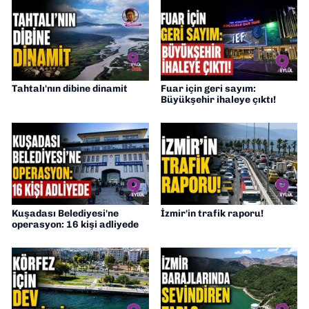
Tahtalı'nın dibine dinamit
Fuar için geri sayım:
Büyükşehir ihaleye çıktı!
Kuşadası Belediyesi'ne
İzmir'in trafik raporu!
operasyon: 16 kişi adliyede