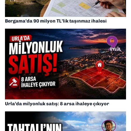
Bergama’da 90 milyon TL’lik taşınmaz ihalesi
Urla’da milyonluk satış: 8 arsa ihaleye çıkıyor