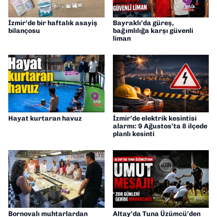
İzmir’de bir haftalık asayiş
Bayraklı’da güreş,
bilançosu
bağımlılığa karşı güvenli
liman
Hayat kurtaran havuz
İzmir’de elektrik kesintisi
alarmı: 9 Ağustos’ta 8 ilçede
planlı kesinti
Bornovalı muhtarlardan
Altay’da Tuna Üzümcü’den