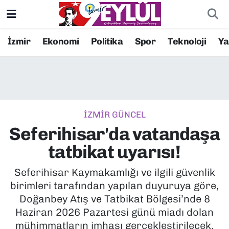
Resmi İlanlar
Konak Nöbetçi Eczaneler
İzmir
Ekonomi
Politika
Spor
Teknoloji
Y
BİLİM
Konak Hava Durumu
DÜNYA
Konak Trafik Yoğunluk Haritası
İZMİR GÜNCEL
EĞİTİM
Süper Lig Puan Durumu ve Fikstür
Seferihisar'da vatandaşa
EKONOMİ
Tüm Manşetler
tatbikat uyarısı!
KÜLTÜR SANAT
Son Dakika Haberleri
Seferihisar Kaymakamlığı ve ilgili güvenlik
birimleri tarafından yapılan duyuruya göre,
MAGAZİN
Haber Arşivi
Doğanbey Atış ve Tatbikat Bölgesi’nde 8
Haziran 2026 Pazartesi günü miadı dolan
POLİTİKA
mühimmatların imhası gerçekleştirilecek.