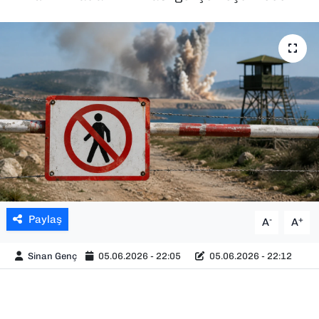
SAĞLIK
SPOR
TEKNOLOJİ
YAŞAM
YEREL YÖNETİMLER
Paylaş
-
+
A
A
Sinan Genç
05.06.2026 - 22:05
05.06.2026 - 22:12