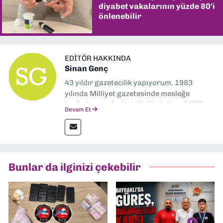
diyabet vakalarının yüzde 80'i
önlenebilir
EDITÖR HAKKINDA
Sinan Genç
43 yıldır gazetecilik yapıyorum. 1983
yılında Milliyet gazetesinde mesleğe
başladım. Ardından Türkiye’nin en köklü
Devam Et
gazetelerinden Yeni Asır’da 36 yıl boyunca
muhabir, editör, müdür yardımcısı ve spor
müdürü olarak görev yaptım. Ayrıca Yeni
Asır TV’de 7 yıl boyunca programlar
hazırlayıp sundum. Şu anda Dokuz Eylül
Bunlar da ilginizi çekebilir
Gazetesi'nde editörlük yapıyorum