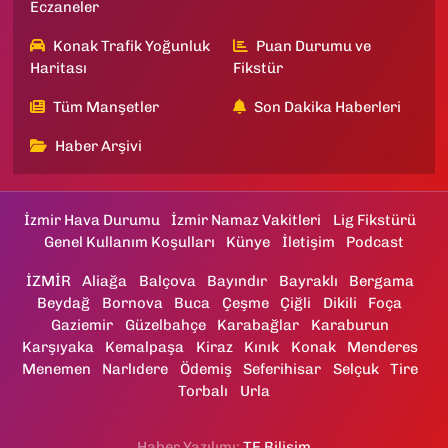
Eczaneler
Konak Trafik Yoğunluk
Puan Durumu ve
Haritası
Fikstür
Tüm Manşetler
Son Dakika Haberleri
Haber Arşivi
İzmir Hava Durumu
İzmir Namaz Vakitleri
Lig Fikstürü
Genel Kullanım Koşulları
Künye
İletişim
Podcast
İZMİR
Aliağa
Balçova
Bayındır
Bayraklı
Bergama
Beydağ
Bornova
Buca
Çeşme
Çiğli
Dikili
Foça
Gaziemir
Güzelbahçe
Karabağlar
Karaburun
Karşıyaka
Kemalpaşa
Kiraz
Kınık
Konak
Menderes
Menemen
Narlıdere
Ödemiş
Seferihisar
Selçuk
Tire
Torbalı
Urla
Haber Yazılımı:
TE Bilişim