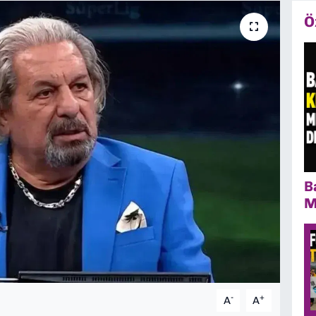
Ö
B
M
-
+
A
A