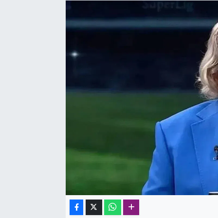
SAĞLIK
SPOR
TEKNOLOJİ
YAŞAM
YEREL YÖNETİMLER