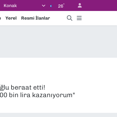
°
Konak
26
e
Yerel
Resmi İlanlar
lu beraat etti!
00 bin lira kazanıyorum"