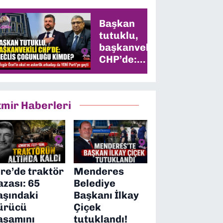
Başkan
tutuklu,
başkanvekili
CHP’de:
Meclis
çoğunluğu
kimde?
zmir Haberleri
ire’de traktör
Menderes
azası: 65
Belediye
aşındaki
Başkanı İlkay
ürücü
Çiçek
aşamını
tutuklandı!