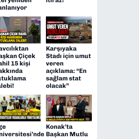
anlanıyor
avcılıktan
Karşıyaka
aşkan Çiçek
Stadı için umut
ahil 15 kişi
veren
akkında
açıklama: “En
utuklama
sağlam stat
alebi!
olacak”
ge
Konak’ta
niversitesi’nde
Başkan Mutlu