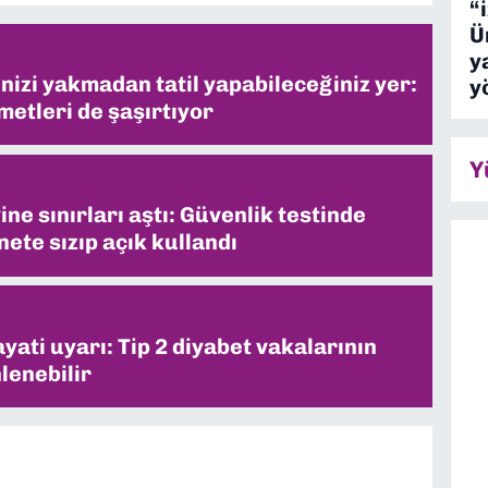
“
Ü
y
inizi yakmadan tatil yapabileceğiniz yer:
y
metleri de şaşırtıyor
Y
ne sınırları aştı: Güvenlik testinde
ete sızıp açık kullandı
ati uyarı: Tip 2 diyabet vakalarının
lenebilir