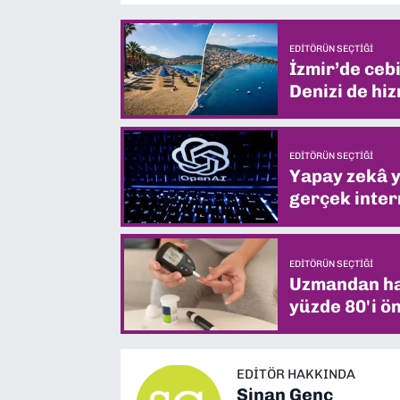
EDITÖRÜN SEÇTIĞI
İzmir’de ceb
Denizi de hiz
EDITÖRÜN SEÇTIĞI
Yapay zekâ yi
gerçek intern
EDITÖRÜN SEÇTIĞI
Uzmandan hay
yüzde 80'i ön
EDITÖR HAKKINDA
Sinan Genç