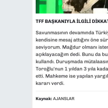
TFF BAŞKANIYLA İLGİLİ DİKKA
Savunmasının devamında Türkiy
kendisine mesaj attığını öne s
seviyorum. Mağdur olmanı iste
açıklayacağım dedi. Bunu da bur
kullandı. Duruşmada mütalaasın
Toroğlu'nun 1 yıldan 3 yıla kada
etti. Mahkeme ise yapılan yarg
kararı verdi.
Kaynak:
AJANSLAR