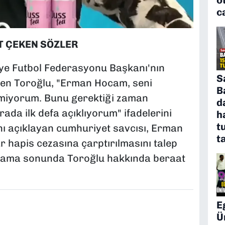
c
T ÇEKEN SÖZLER
e Futbol Federasyonu Başkanı'nın
S
üren Toroğlu, "Erman Hocam, seni
B
miyorum. Bunu gerektiği zaman
d
ada ilk defa açıklıyorum" ifadelerini
h
t
ı açıklayan cumhuriyet savcısı, Erman
t
r hapis cezasına çarptırılmasını talep
ılama sonunda Toroğlu hakkında beraat
E
Ü