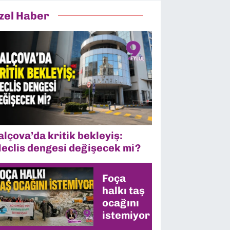
zel Haber
alçova’da kritik bekleyiş:
eclis dengesi değişecek mi?
Foça
halkı taş
ocağını
istemiyor