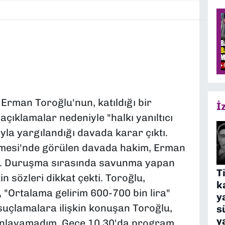
rman Toroğlu'nun, katıldığı bir
İ
çıklamalar nedeniyle "halkı yanıltıcı
yla yargılandığı davada karar çıktı.
emesi'nde görülen davada hakim, Erman
i. Duruşma sırasında savunma yapan
T
n sözleri dikkat çekti. Toroğlu,
k
"Ortalama gelirim 600-700 bin lira"
y
 suçlamalara ilişkin konuşan Toroğlu,
s
y
nlayamadım. Gece 10.30'da program