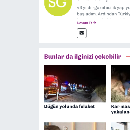
43 yıldır gazetecilik yapı
başladım. Ardından Türkiye
boyunca muhabir, editör,
Devam Et
yaptım. Ayrıca Yeni Asır 
anda Dokuz Eylül Gazetesi
Bunlar da ilginizi çekebilir
Düğün yolunda felaket
Kar mask
yakalan