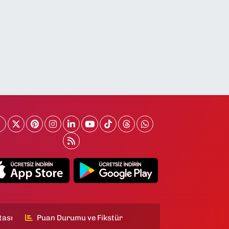
tası
Puan Durumu ve Fikstür