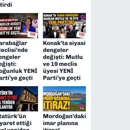
itirdi
arabağlar
Konak’ta siyasi
eclisi’nde
dengeler
engeler
değişti: Mutlu
eğişti:
ve 19 meclis
oğunluk YENİ
üyesi YENİ
arti’ye geçti
Parti’ye geçti
tatürk’ün
Mordoğan’daki
iyaret ettiği
imar planına
tel yeniden
itiraz!