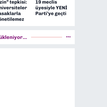
izin” tepkisi:
19 meclis
niversiteler
üyesiyle YENİ
asaklarla
Parti’ye geçti
önetilemez
ükleniyor...