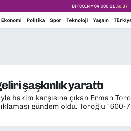
DOLAR
47,7436
%0.18
EURO
55,2510
%0.32
Ekonomi
Politika
Spor
Teknoloji
Yaşam
Türkiy
STERLİN
64,4811
%0.38
GRAM ALTIN
6648.99
%2.59
BİST100
13.773
%-19
BITCOIN
64.960,21
%0.87
eliri şaşkınlık yarattı
yle hakim karşısına çıkan Erman Toroğ
çıklaması gündem oldu. Toroğlu "600-7