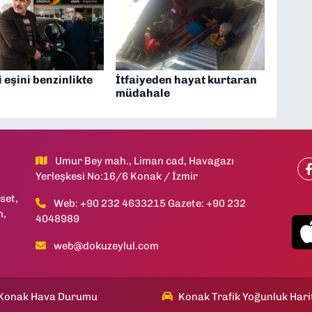
 eşini benzinlikte
İtfaiyeden hayat kurtaran
müdahale
Umur Bey mah., Liman cad, Havagazı
Yerleşkesi No:16/6 Konak / İzmir
set,
Web: +90 232 4633215 Gazete: +90 232
h,
4048989
web@dokuzeylul.com
Konak Hava Durumu
Konak Trafik Yoğunluk Hari