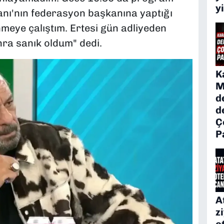
y
nı'nın federasyon başkanına yaptığı
nmeye çalıştım. Ertesi gün adliyeden
nra sanık oldum" dedi.
K
M
d
d
Ç
P
A
z
o