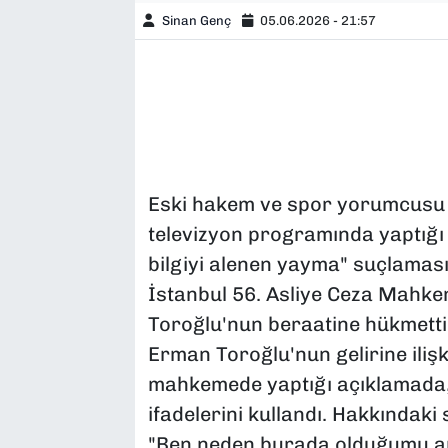
Sinan Genç
05.06.2026 - 21:57
Eski hakem ve spor yorumcusu E
televizyon programında yaptığı a
bilgiyi alenen yayma" suçlaması
İstanbul 56. Asliye Ceza Mahk
Toroğlu'nun beraatine hükmett
Erman Toroğlu'nun gelirine ilişki
mahkemede yaptığı açıklamada, 
ifadelerini kullandı. Hakkındaki
"Ben neden burada olduğumu a