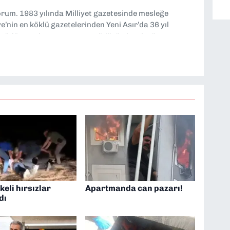
yorum. 1983 yılında Milliyet gazetesinde mesleğe
’nin en köklü gazetelerinden Yeni Asır’da 36 yıl
 müdür yardımcısı ve spor müdürü olarak görev
TV’de 7 yıl boyunca programlar hazırlayıp sundum. Şu
'nde editörlük yapıyorum
eli hırsızlar
Apartmanda can pazarı!
dı