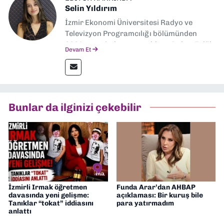
Selin Yıldırım
İzmir Ekonomi Üniversitesi Radyo ve
Televizyon Programcılığı bölümünden
2024 senesinde mezun oldum. Dokuz Eylül
Devam Et
Gazetesi'nde spor yazarlığı yaparken,
editörlük görevini de üstleniyorum.
Bunlar da ilginizi çekebilir
İzmirli Irmak öğretmen
Funda Arar’dan AHBAP
davasında yeni gelişme:
açıklaması: Bir kuruş bile
Tanıklar “tokat” iddiasını
para yatırmadım
anlattı