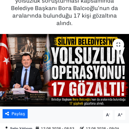
yolsuzluk soruşturması kapsamında
Belediye Başkanı Bora Balcıoğlu’nun da
SAĞLIK
aralarında bulunduğu 17 kişi gözaltına
alındı.
SPOR
TEKNOLOJİ
YAŞAM
YEREL YÖNETİMLER
Paylaş
-
+
A
A
Selin Yıldırım
12.06.2026 - 08:53
12.06.2026 - 09:04