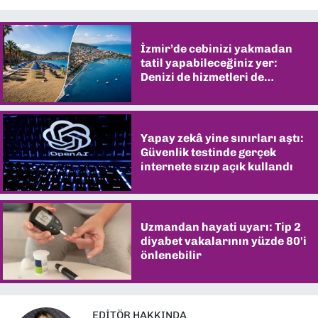
İzmir’de cebinizi yakmadan
tatil yapabileceğiniz yer:
Denizi de hizmetleri de
şaşırtıyor
Yapay zekâ yine sınırları aştı:
Güvenlik testinde gerçek
internete sızıp açık kullandı
Uzmandan hayati uyarı: Tip 2
diyabet vakalarının yüzde 80'i
önlenebilir
EDITÖR HAKKINDA