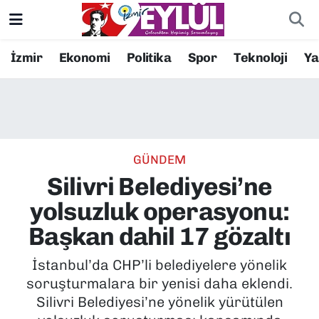
Resmi İlanlar
Konak Nöbetçi Eczaneler
İzmir
Ekonomi
Politika
Spor
Teknoloji
Y
BİLİM
Konak Hava Durumu
DÜNYA
Konak Trafik Yoğunluk Haritası
GÜNDEM
EĞİTİM
Süper Lig Puan Durumu ve Fikstür
Silivri Belediyesi’ne
EKONOMİ
Tüm Manşetler
yolsuzluk operasyonu:
Başkan dahil 17 gözaltı
KÜLTÜR SANAT
Son Dakika Haberleri
İstanbul’da CHP’li belediyelere yönelik
MAGAZİN
Haber Arşivi
soruşturmalara bir yenisi daha eklendi.
Silivri Belediyesi’ne yönelik yürütülen
POLİTİKA