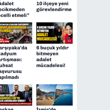
Adalet
10 ilçeye yeni
ecikmeden
görevlendirme
ecelli etmeli”
arşıyaka’da
6 buçuk yıldır
tadyum
bitmeyen
artışması:
adalet
uhsat
mücadelesi!
aşvurusu
apılmadı
aşkan
İzmir’de