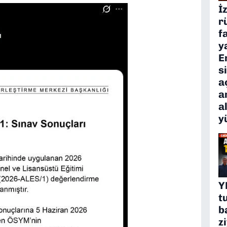
İ
r
f
y
E
s
a
a
a
y
Y
t
b
z