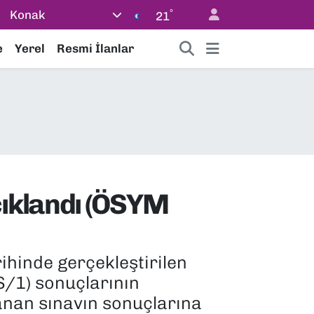
°
Konak
21
e
Yerel
Resmi İlanlar
çıklandı (ÖSYM
hinde gerçekleştirilen
S/1) sonuçlarının
anan sınavın sonuçlarına