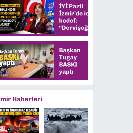
İYİ Parti
İzmir’de iddialı
hedef:
“Dervişoğlu’nun
memleketinde
en yüksek oyu
alacağız”
Başkan
Tugay
BASKI
yaptı
zmir Haberleri