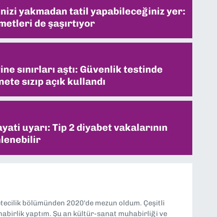
inizi yakmadan tatil yapabileceğiniz yer:
metleri de şaşırtıyor
ne sınırları aştı: Güvenlik testinde
ete sızıp açık kullandı
ati uyarı: Tip 2 diyabet vakalarının
lenebilir
etecilik bölümünden 2020'de mezun oldum. Çeşitli
abirlik yaptım. Şu an kültür-sanat muhabirliği ve