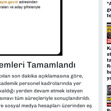
“
g
t
K
s
t
lemleri Tamamlandı
R
b
ılan son dakika açıklamasına göre,
y
ademik personel kadrolarında yer
 kaldığı yerden devam etmek isteyen
ınavı tüm süreçleriyle sonuçlandırıldı.
ve sosyal medya hesapları üzerinden eş
B