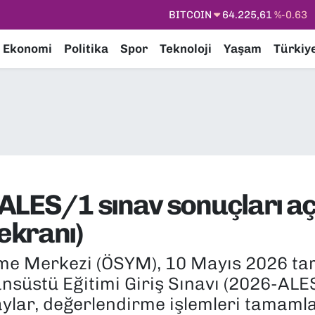
DOLAR
47,6704
%0
EURO
55,0406
%-0.08
Ekonomi
Politika
Spor
Teknoloji
Yaşam
Türkiy
STERLİN
64,2143
%0
GRAM ALTIN
6510.40
%0.45
BİST100
13.799
%70
BITCOIN
64.225,61
%-0.63
ALES/1 sınav sonuçları a
ekranı)
me Merkezi (ÖSYM), 10 Mayıs 2026 tari
nsüstü Eğitimi Giriş Sınavı (2026-ALE
aylar, değerlendirme işlemleri tamaml