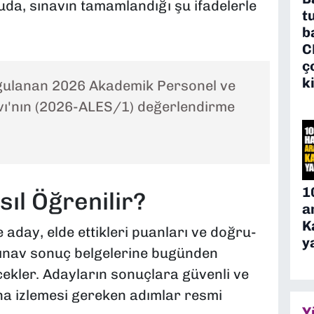
da, sınavın tamamlandığı şu ifadelerle
t
b
C
ç
k
gulanan 2026 Akademik Personel ve
avı'nın (2026-ALES/1) değerlendirme
1
ıl Öğrenilir?
a
K
 aday, elde ettikleri puanları ve doğru-
y
ı sınav sonuç belgelerine bugünden
cekler. Adayların sonuçlara güvenli ve
dına izlemesi gereken adımlar resmi
Y