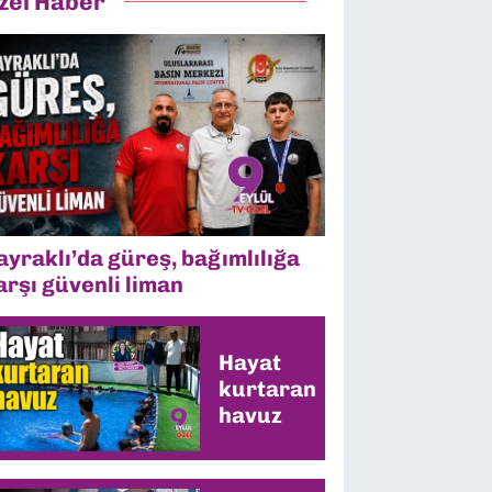
zel Haber
ayraklı’da güreş, bağımlılığa
arşı güvenli liman
Hayat
kurtaran
havuz