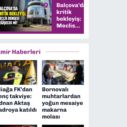
Balçova’da
kritik
bekleyiş:
Meclis
dengesi
değişecek
mi?
zmir Haberleri
liağa FK’dan
Bornovalı
enç takviye:
muhtarlardan
dnan Aktaş
yoğun mesaiye
adroya katıldı
makarna
molası