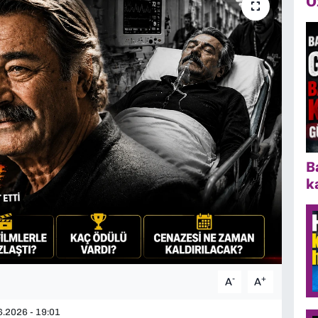
Ö
B
k
-
+
A
A
.2026 - 19:01