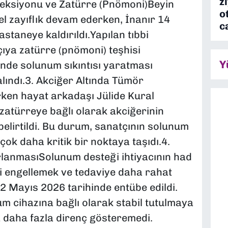
z
nfeksiyonu ve Zatürre (Pnömoni)Beyin
o
el zayıflık devam ederken, İnanır 14
c
staneye kaldırıldı.Yapılan tıbbi
ıya zatürre (pnömoni) teşhisi
Y
nde solunum sıkıntısı yaratması
lındı.3. Akciğer Altında Tümör
rken hayat arkadaşı Jülide Kural
zatürreye bağlı olarak akciğerinin
 belirtildi. Bu durum, sanatçının solunum
çok daha kritik bir noktaya taşıdı.4.
lanmasıSolunum desteği ihtiyacının had
i engellemek ve tedaviye daha rahat
 Mayıs 2026 tarihinde entübe edildi.
m cihazına bağlı olarak stabil tutulmaya
 daha fazla direnç gösteremedi.