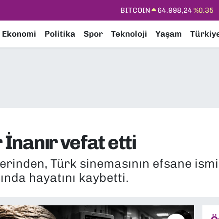
DOLAR
47,7436
%0.18
EURO
55,2510
%0.32
Ekonomi
Politika
Spor
Teknoloji
Yaşam
Türkiy
STERLİN
64,4811
%0.38
GRAM ALTIN
6660.55
%0.03
BİST100
13.779
%-14
BITCOIN
64.998,24
%0.35
 İnanır vefat etti
erinden, Türk sinemasının efsane ismi 
nda hayatını kaybetti.