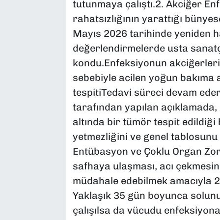
tutunmaya çalıştı.2. Akciğer E
rahatsızlığının yarattığı bünyes
Mayıs 2026 tarihinde yeniden ha
değerlendirmelerde usta sanatç
kondu.Enfeksiyonun akciğerleri
sebebiyle acilen yoğun bakıma a
tespitiTedavi süreci devam ede
tarafından yapılan açıklamada, 
altında bir tümör tespit edildiği
yetmezliğini ve genel tablosunu 
Entübasyon ve Çoklu Organ Zor
safhaya ulaşması, acı çekmesin
müdahale edebilmek amacıyla 22
Yaklaşık 35 gün boyunca solunu
çalışılsa da vücudu enfeksiyona