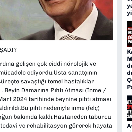
y
y
AŞADI?
K
M
rdına gelişen çok ciddi nörolojik ve
d
 mücadele ediyordu.Usta sanatçının
d
Ç
reçte savaştığı temel hastalıklar
P
:1. Beyin Damarına Pıhtı Atması (İnme /
 Mart 2024 tarihinde beynine pıhtı atması
dırıldı.Bu pıhtı nedeniyle inme (felç)
yoğun bakımda kaldı.Hastaneden taburcu
k tedavi ve rehabilitasyon görerek hayata
A