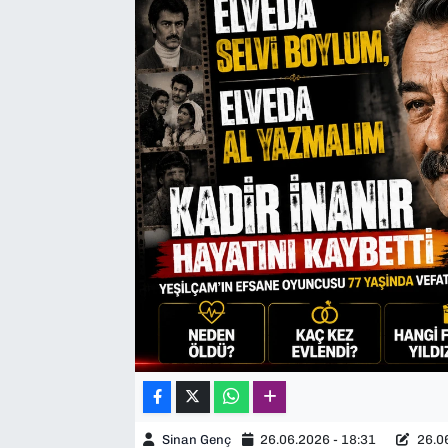
SAĞLIK
SPOR
TEKNOLOJİ
YAŞAM
YEREL YÖNETİMLER
Sinan Genç
26.06.2026 - 18:31
26.06