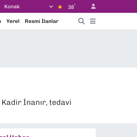
°
Konak
38
e
Yerel
Resmi İlanlar
Kadir İnanır, tedavi