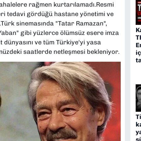
dahalelere rağmen kurtarılamadı.Resmi
eri tedavi gördüğü hastane yönetimi ve
ı.Türk sinemasında "Tatar Ramazan",
K
Yaban" gibi yüzlerce ölümsüz esere imza
T
at dünyasını ve tüm Türkiye'yi yasa
E
zdeki saatlerde netleşmesi bekleniyor.
i
t
T
k
y
s