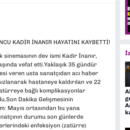
NCU KADİR İNANIR HAYATINI KAYBETTİ!
İ
k sinemasının dev ismi Kadir İnanır,
şında vefat etti.Yaklaşık 35 gündür
i veren usta sanatçıdan acı haber
sızlanarak hastaneye kaldırılan ve 22
zatürreye bağlı komplikasyonlar
A
g
du.Son Dakika Gelişmesinin
A
m: Mayıs ortasından bu yana
k
anatçının durumu son günlerde
erlerindeki enfeksiyon (zatürre)