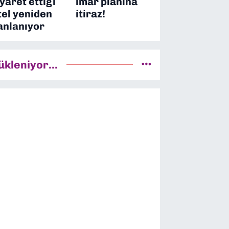
iyaret ettiği
imar planına
tel yeniden
itiraz!
anlanıyor
ükleniyor...