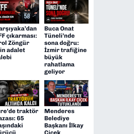
arşıyaka’dan
Buca Onat
FF çıkarması:
Tüneli’nde
rol Zöngür
sona doğru:
çin adalet
İzmir trafiğine
alebi
büyük
rahatlama
geliyor
ire’de traktör
Menderes
azası: 65
Belediye
aşındaki
Başkanı İlkay
ürücü
Çiçek