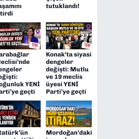
aşamını
tutuklandı!
itirdi
arabağlar
Konak’ta siyasi
eclisi’nde
dengeler
engeler
değişti: Mutlu
eğişti:
ve 19 meclis
oğunluk YENİ
üyesi YENİ
arti’ye geçti
Parti’ye geçti
tatürk’ün
Mordoğan’daki