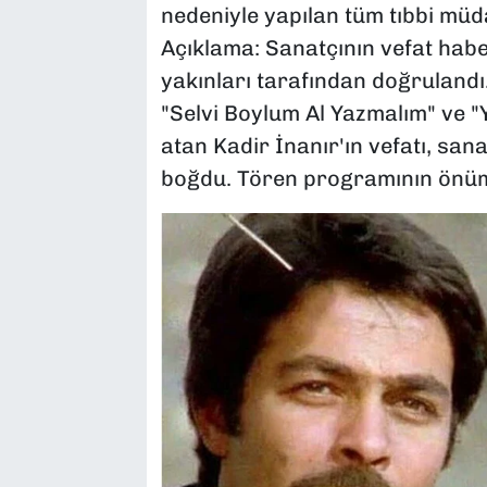
nedeniyle yapılan tüm tıbbi mü
Açıklama: Sanatçının vefat hab
yakınları tarafından doğruland
"Selvi Boylum Al Yazmalım" ve "
atan Kadir İnanır'ın vefatı, san
boğdu. Tören programının önümü