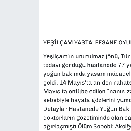
YEŞİLÇAM YASTA: EFSANE OYU
Yeşilçam'ın unutulmaz jönü, Tür
tedavi gördüğü hastanede 77 ya
yoğun bakımda yaşam mücadeles
geldi. 14 Mayıs'ta aniden rahat
Mayıs'ta entübe edilen İnanır, 
sebebiyle hayata gözlerini yum
DetaylarıHastanede Yoğun Bakı
doktorların gözetiminde olan s
ağırlaşmıştı.Ölüm Sebebi: Akciğ