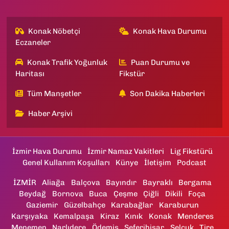
Konak Nöbetçi
Konak Hava Durumu
Eczaneler
Konak Trafik Yoğunluk
Puan Durumu ve
Haritası
Fikstür
Tüm Manşetler
Son Dakika Haberleri
Haber Arşivi
İzmir Hava Durumu
İzmir Namaz Vakitleri
Lig Fikstürü
Genel Kullanım Koşulları
Künye
İletişim
Podcast
İZMİR
Aliağa
Balçova
Bayındır
Bayraklı
Bergama
Beydağ
Bornova
Buca
Çeşme
Çiğli
Dikili
Foça
Gaziemir
Güzelbahçe
Karabağlar
Karaburun
Karşıyaka
Kemalpaşa
Kiraz
Kınık
Konak
Menderes
Menemen
Narlıdere
Ödemiş
Seferihisar
Selçuk
Tire