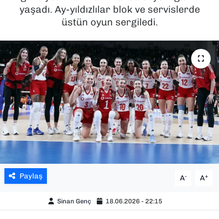
yaşadı. Ay-yıldızlılar blok ve servislerde
SAĞLIK
üstün oyun sergiledi.
SPOR
TEKNOLOJİ
YAŞAM
YEREL YÖNETİMLER
Paylaş
-
+
A
A
Sinan Genç
18.06.2026 - 22:15