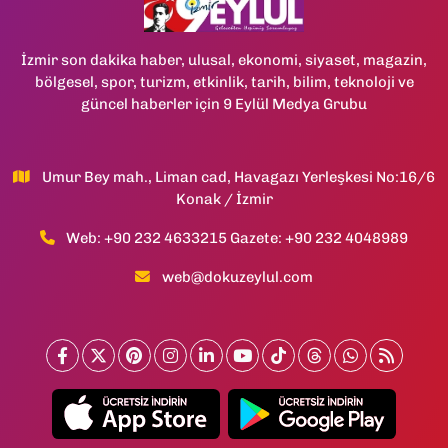
İzmir son dakika haber, ulusal, ekonomi, siyaset, magazin,
bölgesel, spor, turizm, etkinlik, tarih, bilim, teknoloji ve
güncel haberler için 9 Eylül Medya Grubu
Umur Bey mah., Liman cad, Havagazı Yerleşkesi No:16/6
Konak / İzmir
Web: +90 232 4633215 Gazete: +90 232 4048989
web@dokuzeylul.com