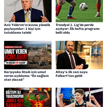
Aziz Yıldırım’ın kızına yönelik
Trendyol 1. Lig’de perde
paylaşımlar: 1 kişi için
açılıyor: İlk hafta programı
tutuklama talebi
belli oldu
Karşıyaka Stadı için umut
Altay’a ilk can suyu
veren açıklama: “En sağlam
Folkart’tan geldi
stat olacak”