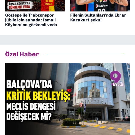
Göztepe ile Trabzonspor
Filenin Sultanları'nda Ebrar
jübile için sahada: İsmail
Karakurt şoku!
Köybaşı’na görkemli veda
Özel Haber