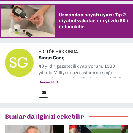
Uzmandan hayati uyarı: Tip 2
diyabet vakalarının yüzde 80'i
önlenebilir
EDITÖR HAKKINDA
Sinan Genç
43 yıldır gazetecilik yapıyorum. 1983
yılında Milliyet gazetesinde mesleğe
başladım. Ardından Türkiye’nin en köklü
Devam Et
gazetelerinden Yeni Asır’da 36 yıl boyunca
muhabir, editör, müdür yardımcısı ve spor
müdürü olarak görev yaptım. Ayrıca Yeni
Asır TV’de 7 yıl boyunca programlar
hazırlayıp sundum. Şu anda Dokuz Eylül
Bunlar da ilginizi çekebilir
Gazetesi'nde editörlük yapıyorum