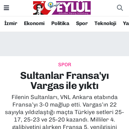
Resmi İlanlar
Konak Nöbetçi Eczaneler
İzmir
Ekonomi
Politika
Spor
Teknoloji
Y
BİLİM
Konak Hava Durumu
DÜNYA
Konak Trafik Yoğunluk Haritası
SPOR
EĞİTİM
Süper Lig Puan Durumu ve Fikstür
Sultanlar Fransa'yı
EKONOMİ
Tüm Manşetler
Vargas ile yıktı
KÜLTÜR SANAT
Son Dakika Haberleri
Filenin Sultanları, VNL Ankara etabında
Fransa’yı 3-0 mağlup etti. Vargas’ın 22
MAGAZİN
Haber Arşivi
sayıyla yıldızlaştığı maçta Türkiye setleri 25-
17, 25-23 ve 25-20 kazandı. Milliler 4.
POLİTİKA
galibiyetini alırken Fransa 5. yenilgisini