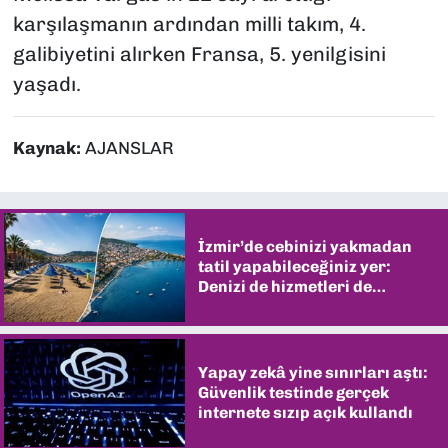
karşılaşmanın ardından milli takım, 4.
galibiyetini alırken Fransa, 5. yenilgisini
yaşadı.
Kaynak:
AJANSLAR
İzmir’de cebinizi yakmadan
tatil yapabileceğiniz yer:
Denizi de hizmetleri de
şaşırtıyor
Yapay zekâ yine sınırları aştı:
Güvenlik testinde gerçek
internete sızıp açık kullandı