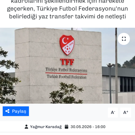
kadrolarını şekillendirmek için harekete
geçerken, Türkiye Futbol Federasyonu'nun
SAĞLIK
belirlediği yaz transfer takvimi de netleşti
SPOR
TEKNOLOJİ
YAŞAM
YEREL YÖNETİMLER
Paylaş
-
+
A
A
Yağmur Karadağ
30.05.2026 - 16:00