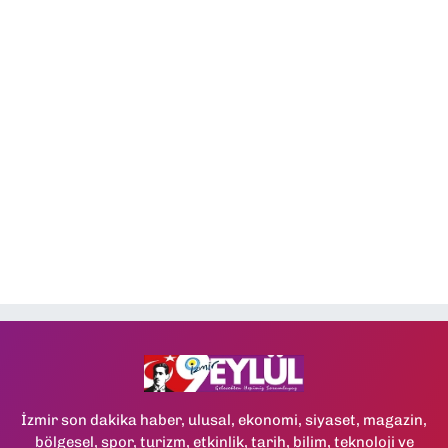
İzmir son dakika haber, ulusal, ekonomi, siyaset, magazin,
bölgesel, spor, turizm, etkinlik, tarih, bilim, teknoloji ve