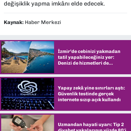
değişiklik yapma imkânı elde edecek.
Kaynak:
Haber Merkezi
İzmir’de cebinizi yakmadan
tatil yapabileceğiniz yer:
Denizi de hizmetleri de
şaşırtıyor
Yapay zekâ yine sınırları aştı:
Güvenlik testinde gerçek
internete sızıp açık kullandı
Uzmandan hayati uyarı: Tip 2
diyabet vakalarının yüzde 80'i