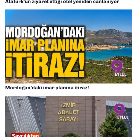
Atatürk’ün ziyaret ettiği otel yeniden canlanıyor
Mordoğan’daki imar planına itiraz!