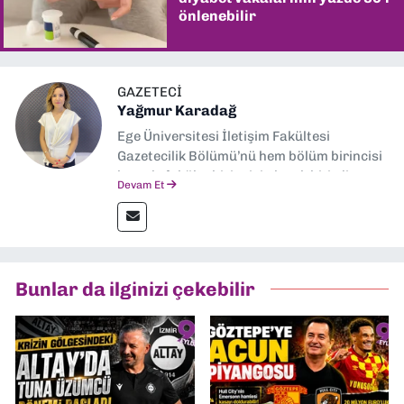
önlenebilir
GAZETECI
Yağmur Karadağ
Ege Üniversitesi İletişim Fakültesi
Gazetecilik Bölümü’nü hem bölüm birincisi
hem de fakülte birincisi olarak bitirdim.
Devam Et
Ardından Ege Üniversitesi'nde “Siyasal
İletişim” üzerine yüksek lisans eğitimimi
tamamladım. Halen aynı anabilim dalında
“İklim Krizi Haberciliği” üzerine doktora
eğitimim sürüyor. 9 Eylül'de “Haber
Bunlar da ilginizi çekebilir
Müdürü” olarak görev almaktayım. Hak
odaklı haberciliğe dair çalışmalar
yapıyorum