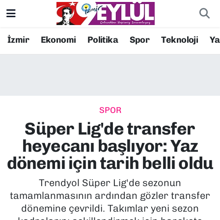
Resmi İlanlar
Konak Nöbetçi Eczaneler
İzmir
Ekonomi
Politika
Spor
Teknoloji
Y
BİLİM
Konak Hava Durumu
DÜNYA
Konak Trafik Yoğunluk Haritası
SPOR
EĞİTİM
Süper Lig Puan Durumu ve Fikstür
Süper Lig'de transfer
EKONOMİ
Tüm Manşetler
heyecanı başlıyor: Yaz
dönemi için tarih belli oldu
KÜLTÜR SANAT
Son Dakika Haberleri
Trendyol Süper Lig'de sezonun
MAGAZİN
Haber Arşivi
tamamlanmasının ardından gözler transfer
dönemine çevrildi. Takımlar yeni sezon
POLİTİKA