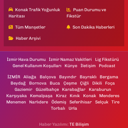
Konak Trafik Yoğunluk
Puan Durumu ve
Haritası
Fikstür
Tüm Manşetler
Son Dakika Haberleri
Haber Arşivi
İzmir Hava Durumu
İzmir Namaz Vakitleri
Lig Fikstürü
Genel Kullanım Koşulları
Künye
İletişim
Podcast
İZMİR
Aliağa
Balçova
Bayındır
Bayraklı
Bergama
Beydağ
Bornova
Buca
Çeşme
Çiğli
Dikili
Foça
Gaziemir
Güzelbahçe
Karabağlar
Karaburun
Karşıyaka
Kemalpaşa
Kiraz
Kınık
Konak
Menderes
Menemen
Narlıdere
Ödemiş
Seferihisar
Selçuk
Tire
Torbalı
Urla
Haber Yazılımı:
TE Bilişim