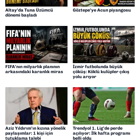
Altay’da Tuna Üzümcü
Göztepe’ye Acun piyangosu
dönemi başladı
FIFA’nın milyarlık planının
İzmir futbolunda büyük
arkasındaki karanlık miras
çöküş: Köklü kulüpler çıkış
yolu arıyor
Aziz Yıldırım’ın kızına yönelik
Trendyol 1. Lig’de perde
paylaşımlar: 1 kişi için
açılıyor: İlk hafta programı
tutuklama talebi
belli oldu