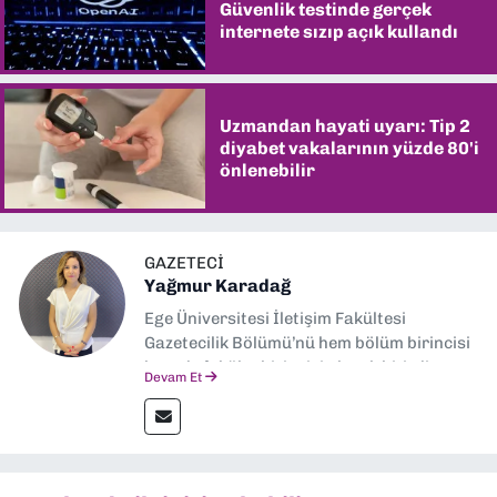
Güvenlik testinde gerçek
internete sızıp açık kullandı
Uzmandan hayati uyarı: Tip 2
diyabet vakalarının yüzde 80'i
önlenebilir
GAZETECI
Yağmur Karadağ
Ege Üniversitesi İletişim Fakültesi
Gazetecilik Bölümü’nü hem bölüm birincisi
hem de fakülte birincisi olarak bitirdim.
Devam Et
Ardından Ege Üniversitesi'nde “Siyasal
İletişim” üzerine yüksek lisans eğitimimi
tamamladım. Halen aynı anabilim dalında
“İklim Krizi Haberciliği” üzerine doktora
eğitimim sürüyor. 9 Eylül'de “Haber