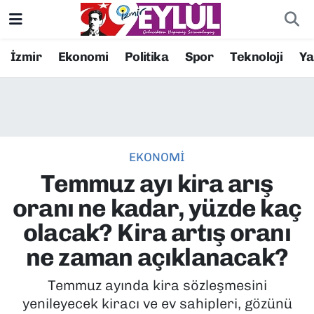
Resmi İlanlar
Konak Nöbetçi Eczaneler
İzmir
Ekonomi
Politika
Spor
Teknoloji
Y
BİLİM
Konak Hava Durumu
DÜNYA
Konak Trafik Yoğunluk Haritası
EKONOMİ
EĞİTİM
Süper Lig Puan Durumu ve Fikstür
Temmuz ayı kira arış
EKONOMİ
Tüm Manşetler
oranı ne kadar, yüzde kaç
olacak? Kira artış oranı
KÜLTÜR SANAT
Son Dakika Haberleri
ne zaman açıklanacak?
MAGAZİN
Haber Arşivi
Temmuz ayında kira sözleşmesini
yenileyecek kiracı ve ev sahipleri, gözünü
POLİTİKA