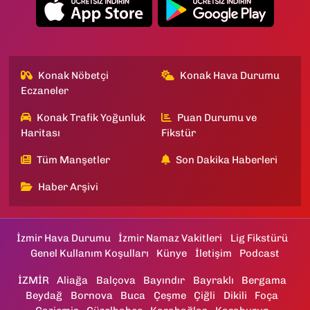
Konak Nöbetçi
Konak Hava Durumu
Eczaneler
Konak Trafik Yoğunluk
Puan Durumu ve
Haritası
Fikstür
Tüm Manşetler
Son Dakika Haberleri
Haber Arşivi
İzmir Hava Durumu
İzmir Namaz Vakitleri
Lig Fikstürü
Genel Kullanım Koşulları
Künye
İletişim
Podcast
İZMİR
Aliağa
Balçova
Bayındır
Bayraklı
Bergama
Beydağ
Bornova
Buca
Çeşme
Çiğli
Dikili
Foça