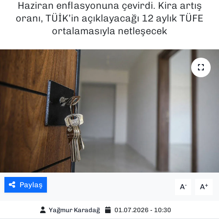
Haziran enflasyonuna çevirdi. Kira artış
oranı, TÜİK’in açıklayacağı 12 aylık TÜFE
SAĞLIK
ortalamasıyla netleşecek
SPOR
TEKNOLOJİ
YAŞAM
YEREL YÖNETİMLER
Paylaş
-
+
A
A
Yağmur Karadağ
01.07.2026 - 10:30