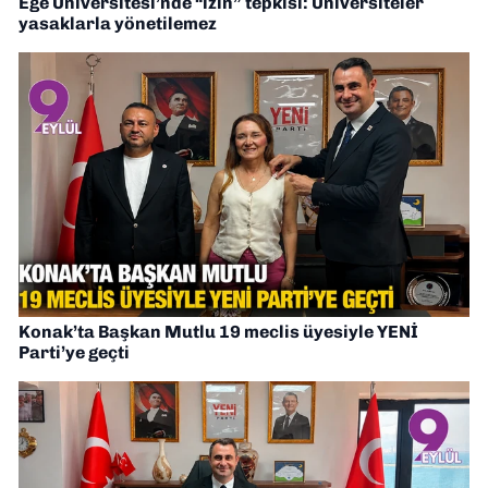
Ege Üniversitesi’nde “izin” tepkisi: Üniversiteler
yasaklarla yönetilemez
Konak’ta Başkan Mutlu 19 meclis üyesiyle YENİ
Parti’ye geçti