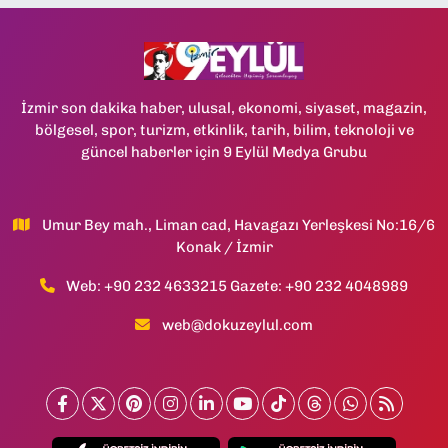
İzmir son dakika haber, ulusal, ekonomi, siyaset, magazin,
bölgesel, spor, turizm, etkinlik, tarih, bilim, teknoloji ve
güncel haberler için 9 Eylül Medya Grubu
Umur Bey mah., Liman cad, Havagazı Yerleşkesi No:16/6
Konak / İzmir
Web: +90 232 4633215 Gazete: +90 232 4048989
web@dokuzeylul.com