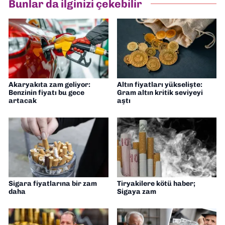
Bunlar da ilginizi çekebilir
Müdürü” olarak görev almaktayım. Hak
odaklı haberciliğe dair çalışmalar
yapıyorum
Akaryakıta zam geliyor:
Altın fiyatları yükselişte:
Benzinin fiyatı bu gece
Gram altın kritik seviyeyi
artacak
aştı
Sigara fiyatlarına bir zam
Tiryakilere kötü haber;
daha
Sigaya zam