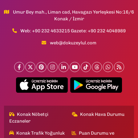
Umur Bey mah., Liman cad, Havagazı Yerleşkesi No:16/6
Konak / İzmir
Web: +90 232 4633215 Gazete: +90 232 4048989
web@dokuzeylul.com
Konak Nöbetçi
Konak Hava Durumu
Eczaneler
Konak Trafik Yoğunluk
Puan Durumu ve