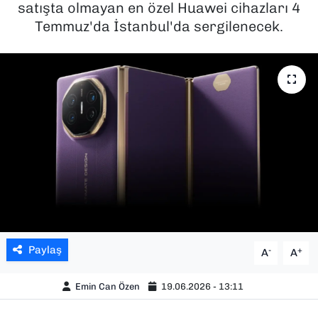
satışta olmayan en özel Huawei cihazları 4
Temmuz'da İstanbul'da sergilenecek.
SAĞLIK
SPOR
TEKNOLOJİ
YAŞAM
YEREL YÖNETİMLER
Paylaş
-
+
A
A
Emin Can Özen
19.06.2026 - 13:11