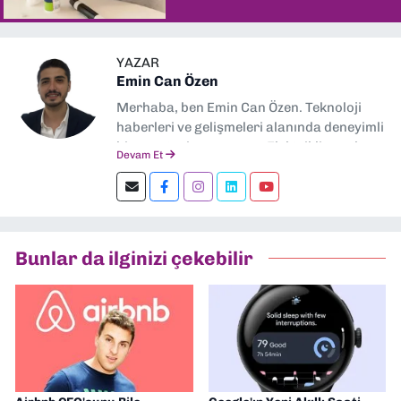
YAZAR
Emin Can Özen
Merhaba, ben Emin Can Özen. Teknoloji
haberleri ve gelişmeleri alanında deneyimli
bir gazeteci ve yazarım. Elektrikli araçlar,
Devam Et
yapay zeka, inovasyon ve sektör trendleri
en çok ilgi duyduğum konular.
Dokuzeylul.com’da yazar olarak görev
yapıyorum. Güncel olayları tarafsız ve
araştırmacı bir bakışla analiz ediyorum.
Bunlar da ilginizi çekebilir
İzmir’den teknoloji dünyasına dair
yorumlarımı paylaşıyorum. Takipte kalın!
🚀