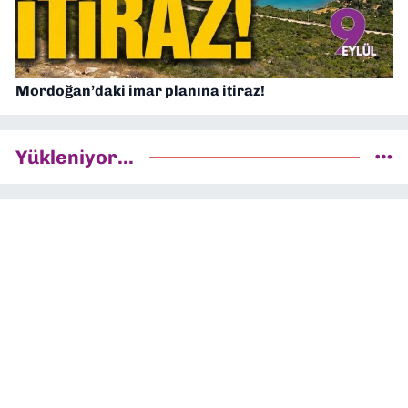
Mordoğan’daki imar planına itiraz!
Yükleniyor...