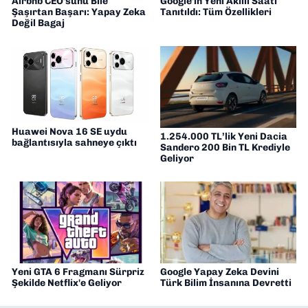
Airbnb CEO'sunu Bile
Google'ın Yeni Akıllı Saati
Şaşırtan Başarı: Yapay Zeka
Tanıtıldı: Tüm Özellikleri
Değil Bagaj
Huawei Nova 16 SE uydu
1.254.000 TL’lik Yeni Dacia
bağlantısıyla sahneye çıktı
Sandero 200 Bin TL Krediyle
Geliyor
Yeni GTA 6 Fragmanı Sürpriz
Google Yapay Zeka Devini
Şekilde Netflix'e Geliyor
Türk Bilim İnsanına Devretti