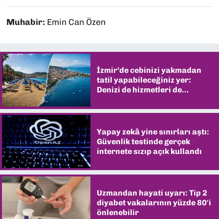
Muhabir:
Emin Can Özen
İzmir’de cebinizi yakmadan
tatil yapabileceğiniz yer:
Denizi de hizmetleri de
şaşırtıyor
Yapay zekâ yine sınırları aştı:
Güvenlik testinde gerçek
internete sızıp açık kullandı
Uzmandan hayati uyarı: Tip 2
diyabet vakalarının yüzde 80'i
önlenebilir