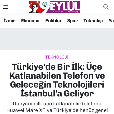
Resmi İlanlar
Konak Nöbetçi Eczaneler
İzmir
Ekonomi
Politika
Spor
Teknoloji
Y
BİLİM
Konak Hava Durumu
DÜNYA
Konak Trafik Yoğunluk Haritası
TEKNOLOJİ
EĞİTİM
Süper Lig Puan Durumu ve Fikstür
Türkiye'de Bir İlk: Üçe
EKONOMİ
Tüm Manşetler
Katlanabilen Telefon ve
Geleceğin Teknolojileri
KÜLTÜR SANAT
Son Dakika Haberleri
İstanbul'a Geliyor
MAGAZİN
Haber Arşivi
Dünyanın ilk üçe katlanabilir telefonu
Huawei Mate XT ve Türkiye'de henüz genel
POLİTİKA