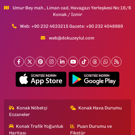
Umur Bey mah., Liman cad, Havagazı Yerleşkesi No:16/6
Konak / İzmir
Web: +90 232 4633215 Gazete: +90 232 4048989
web@dokuzeylul.com
Konak Nöbetçi
Konak Hava Durumu
Eczaneler
Konak Trafik Yoğunluk
Puan Durumu ve
Haritası
Fikstür