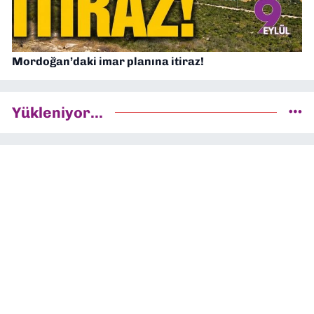
Mordoğan’daki imar planına itiraz!
Yükleniyor...