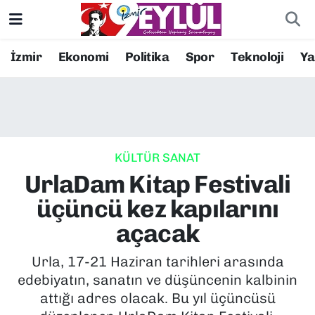
Resmi İlanlar
Konak Nöbetçi Eczaneler
İzmir
Ekonomi
Politika
Spor
Teknoloji
Y
BİLİM
Konak Hava Durumu
DÜNYA
Konak Trafik Yoğunluk Haritası
KÜLTÜR SANAT
EĞİTİM
Süper Lig Puan Durumu ve Fikstür
UrlaDam Kitap Festivali
EKONOMİ
Tüm Manşetler
üçüncü kez kapılarını
açacak
KÜLTÜR SANAT
Son Dakika Haberleri
Urla, 17-21 Haziran tarihleri arasında
MAGAZİN
Haber Arşivi
edebiyatın, sanatın ve düşüncenin kalbinin
attığı adres olacak. Bu yıl üçüncüsü
POLİTİKA