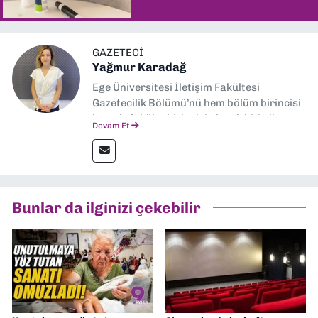
GAZETECI
Yağmur Karadağ
Ege Üniversitesi İletişim Fakültesi
Gazetecilik Bölümü’nü hem bölüm birincisi
hem de fakülte birincisi olarak bitirdim.
Devam Et
Ardından Ege Üniversitesi'nde “Siyasal
İletişim” üzerine yüksek lisans eğitimimi
tamamladım. Halen aynı anabilim dalında
“İklim Krizi Haberciliği” üzerine doktora
eğitimim sürüyor. 9 Eylül'de “Haber
Bunlar da ilginizi çekebilir
Müdürü” olarak görev almaktayım. Hak
odaklı haberciliğe dair çalışmalar
yapıyorum