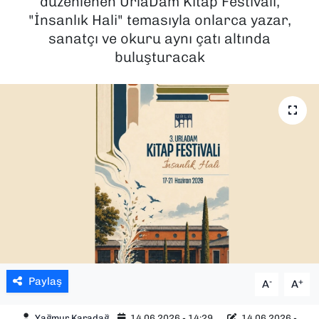
düzenlenen UrlaDam Kitap Festivali,
"İnsanlık Hali" temasıyla onlarca yazar,
SAĞLIK
sanatçı ve okuru aynı çatı altında
buluşturacak
SPOR
TEKNOLOJİ
YAŞAM
YEREL YÖNETİMLER
Paylaş
-
+
A
A
Yağmur Karadağ
14.06.2026 - 14:29
14.06.2026 -