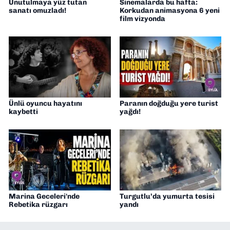
Unutulmaya yüz tutan
Sinemalarda bu hafta:
sanatı omuzladı!
Korkudan animasyona 6 yeni
film vizyonda
Ünlü oyuncu hayatını
Paranın doğduğu yere turist
kaybetti
yağdı!
Marina Geceleri'nde
Turgutlu’da yumurta tesisi
Rebetika rüzgarı
yandı