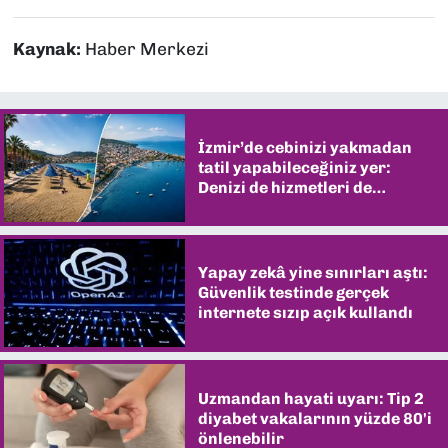
Kaynak:
Haber Merkezi
İzmir’de cebinizi yakmadan
tatil yapabileceğiniz yer:
Denizi de hizmetleri de
şaşırtıyor
Yapay zekâ yine sınırları aştı:
Güvenlik testinde gerçek
internete sızıp açık kullandı
Uzmandan hayati uyarı: Tip 2
diyabet vakalarının yüzde 80'i
önlenebilir