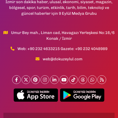
İzmir son dakika haber, ulusal, ekonomi, siyaset, magazin,
bölgesel, spor, turizm, etkinlik, tarih, bilim, teknoloji ve
güncel haberler için 9 Eylül Medya Grubu
Umur Bey mah., Liman cad, Havagazı Yerleşkesi No:16/6
Konak / İzmir
Web: +90 232 4633215 Gazete: +90 232 4048989
web@dokuzeylul.com