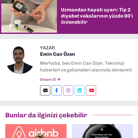
Uzmandan hayati uyarı: Tip 2
diyabet vakalarının yüzde 80'i
önlenebilir
YAZAR
Emin Can Özen
Merhaba, ben Emin Can Özen. Teknoloji
haberleri ve gelişmeleri alanında deneyimli
bir gazeteci ve yazarım. Elektrikli araçlar,
Devam Et
yapay zeka, inovasyon ve sektör trendleri
en çok ilgi duyduğum konular.
Dokuzeylul.com’da yazar olarak görev
yapıyorum. Güncel olayları tarafsız ve
araştırmacı bir bakışla analiz ediyorum.
Bunlar da ilginizi çekebilir
İzmir’den teknoloji dünyasına dair
yorumlarımı paylaşıyorum. Takipte kalın!
🚀