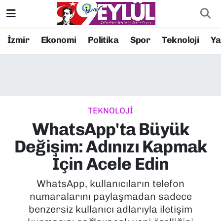
Resmi İlanlar
Konak Nöbetçi Eczaneler
İzmir
Ekonomi
Politika
Spor
Teknoloji
Y
BİLİM
Konak Hava Durumu
DÜNYA
Konak Trafik Yoğunluk Haritası
TEKNOLOJİ
EĞİTİM
Süper Lig Puan Durumu ve Fikstür
WhatsApp'ta Büyük
EKONOMİ
Tüm Manşetler
Değişim: Adınızı Kapmak
İçin Acele Edin
KÜLTÜR SANAT
Son Dakika Haberleri
WhatsApp, kullanıcıların telefon
MAGAZİN
Haber Arşivi
numaralarını paylaşmadan sadece
benzersiz kullanıcı adlarıyla iletişim
POLİTİKA