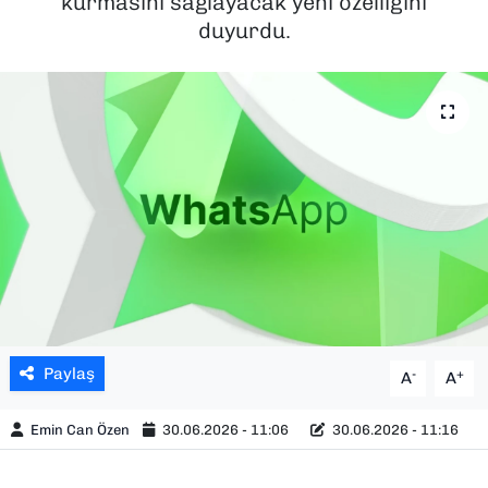
kurmasını sağlayacak yeni özelliğini
duyurdu.
SAĞLIK
SPOR
TEKNOLOJİ
YAŞAM
YEREL YÖNETİMLER
Paylaş
-
+
A
A
Emin Can Özen
30.06.2026 - 11:06
30.06.2026 - 11:16