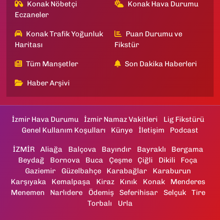
Konak Nöbetçi
Konak Hava Durumu
Eczaneler
Konak Trafik Yoğunluk
Puan Durumu ve
Haritası
Fikstür
Tüm Manşetler
Son Dakika Haberleri
Haber Arşivi
İzmir Hava Durumu
İzmir Namaz Vakitleri
Lig Fikstürü
Genel Kullanım Koşulları
Künye
İletişim
Podcast
İZMİR
Aliağa
Balçova
Bayındır
Bayraklı
Bergama
Beydağ
Bornova
Buca
Çeşme
Çiğli
Dikili
Foça
Gaziemir
Güzelbahçe
Karabağlar
Karaburun
Karşıyaka
Kemalpaşa
Kiraz
Kınık
Konak
Menderes
Menemen
Narlıdere
Ödemiş
Seferihisar
Selçuk
Tire
Torbalı
Urla