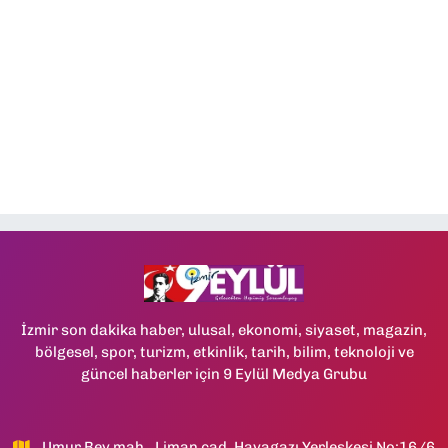
İzmir son dakika haber, ulusal, ekonomi, siyaset, magazin,
bölgesel, spor, turizm, etkinlik, tarih, bilim, teknoloji ve
güncel haberler için 9 Eylül Medya Grubu
Umur Bey mah., Liman cad, Havagazı Yerleşkesi No:16/6