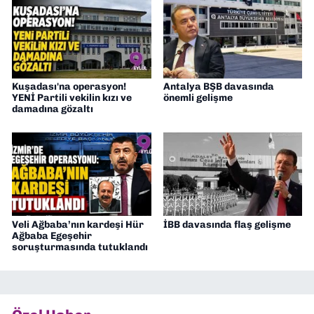
Kuşadası'na operasyon!
Antalya BŞB davasında
YENİ Partili vekilin kızı ve
önemli gelişme
damadına gözaltı
Veli Ağbaba’nın kardeşi Hür
İBB davasında flaş gelişme
Ağbaba Egeşehir
soruşturmasında tutuklandı