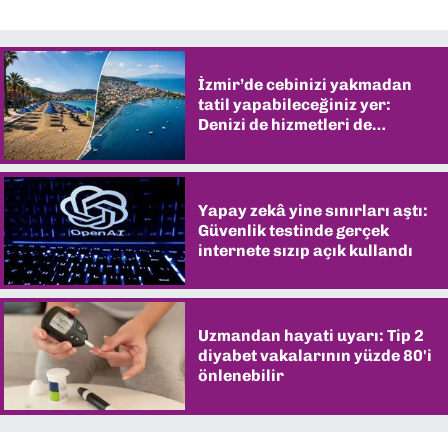
İzmir’de cebinizi yakmadan
tatil yapabileceğiniz yer:
Denizi de hizmetleri de
şaşırtıyor
Yapay zekâ yine sınırları aştı:
Güvenlik testinde gerçek
internete sızıp açık kullandı
Uzmandan hayati uyarı: Tip 2
diyabet vakalarının yüzde 80'i
önlenebilir