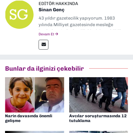
EDITÖR HAKKINDA
Sinan Genç
43 yıldır gazetecilik yapıyorum. 1983
yılında Milliyet gazetesinde mesleğe
başladım. Ardından Türkiye’nin en köklü
Devam Et
gazetelerinden Yeni Asır’da 36 yıl boyunca
muhabir, editör, müdür yardımcısı ve spor
müdürü olarak görev yaptım. Ayrıca Yeni
Asır TV’de 7 yıl boyunca programlar
hazırlayıp sundum. Şu anda Dokuz Eylül
Bunlar da ilginizi çekebilir
Gazetesi'nde editörlük yapıyorum
Narin davasında önemli
Avcılar soruşturmasında 12
gelişme
tutuklama