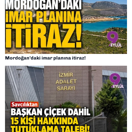
Mordoğan’daki imar planına itiraz!