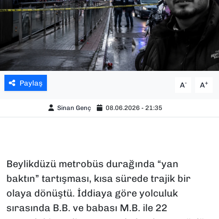
SAĞLIK
SPOR
TEKNOLOJİ
Paylaş
-
+
A
A
YAŞAM
Sinan Genç
08.06.2026 - 21:35
YEREL YÖNETİMLER
Beylikdüzü metrobüs durağında “yan
baktın” tartışması, kısa sürede trajik bir
olaya dönüştü. İddiaya göre yolculuk
sırasında B.B. ve babası M.B. ile 22