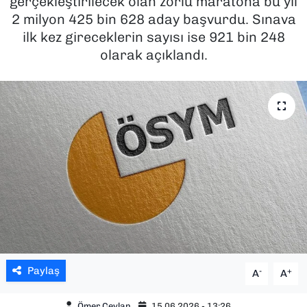
gerçekleştirilecek olan zorlu maratona bu yıl
2 milyon 425 bin 628 aday başvurdu. Sınava
SAĞLIK
ilk kez gireceklerin sayısı ise 921 bin 248
olarak açıklandı.
SPOR
TEKNOLOJİ
YAŞAM
YEREL YÖNETİMLER
Paylaş
-
+
A
A
Ömer Ceylan
15.06.2026 - 13:26