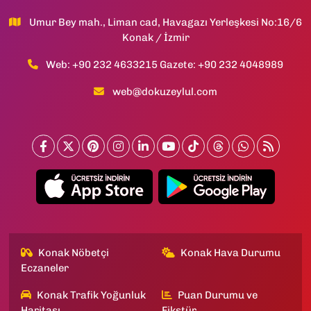
Umur Bey mah., Liman cad, Havagazı Yerleşkesi No:16/6
Konak / İzmir
Web: +90 232 4633215 Gazete: +90 232 4048989
web@dokuzeylul.com
Konak Nöbetçi
Konak Hava Durumu
Eczaneler
Konak Trafik Yoğunluk
Puan Durumu ve
Haritası
Fikstür