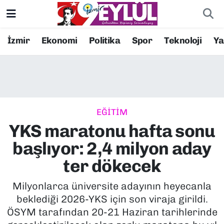
Resmi İlanlar
Konak Nöbetçi Eczaneler
İzmir
Ekonomi
Politika
Spor
Teknoloji
Y
BİLİM
Konak Hava Durumu
DÜNYA
Konak Trafik Yoğunluk Haritası
EĞİTİM
EĞİTİM
Süper Lig Puan Durumu ve Fikstür
YKS maratonu hafta sonu
EKONOMİ
Tüm Manşetler
başlıyor: 2,4 milyon aday
ter dökecek
KÜLTÜR SANAT
Son Dakika Haberleri
Milyonlarca üniversite adayının heyecanla
MAGAZİN
Haber Arşivi
beklediği 2026-YKS için son viraja girildi.
ÖSYM tarafından 20-21 Haziran tarihlerinde
POLİTİKA