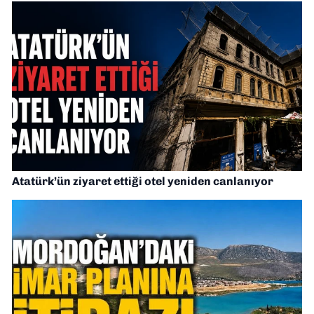
Atatürk’ün ziyaret ettiği otel yeniden canlanıyor