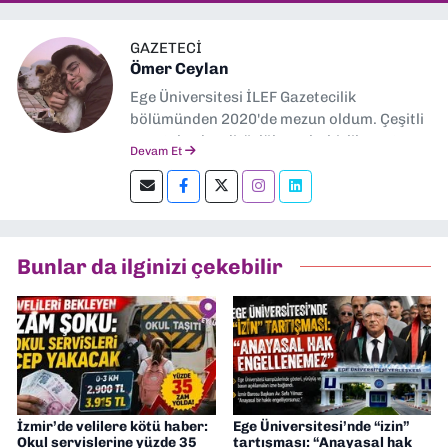
GAZETECİ
Ömer Ceylan
Ege Üniversitesi İLEF Gazetecilik
bölümünden 2020'de mezun oldum. Çeşitli
gazetelerde editörlük, muhabirlik yaptım.
Devam Et
Şu an kültür-sanat muhabirliği ve
editörlük yapıyorum.
Bunlar da ilginizi çekebilir
İzmir’de velilere kötü haber:
Ege Üniversitesi’nde “izin”
Okul servislerine yüzde 35
tartışması: “Anayasal hak