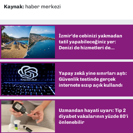
Kaynak:
haber merkezi
İzmir’de cebinizi yakmadan
tatil yapabileceğiniz yer:
Denizi de hizmetleri de
şaşırtıyor
Yapay zekâ yine sınırları aştı:
Güvenlik testinde gerçek
internete sızıp açık kullandı
Uzmandan hayati uyarı: Tip 2
diyabet vakalarının yüzde 80'i
önlenebilir