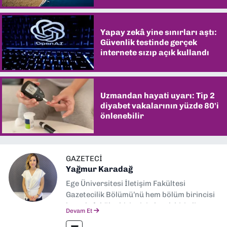
Yapay zekâ yine sınırları aştı:
Güvenlik testinde gerçek
internete sızıp açık kullandı
Uzmandan hayati uyarı: Tip 2
diyabet vakalarının yüzde 80'i
önlenebilir
GAZETECI
Yağmur Karadağ
Ege Üniversitesi İletişim Fakültesi
Gazetecilik Bölümü’nü hem bölüm birincisi
hem de fakülte birincisi olarak bitirdim.
Devam Et
Ardından Ege Üniversitesi'nde “Siyasal