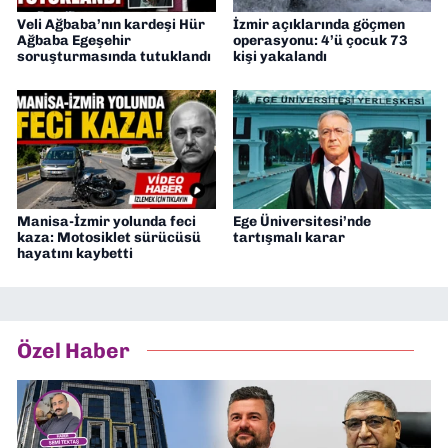
Veli Ağbaba’nın kardeşi Hür
İzmir açıklarında göçmen
Ağbaba Egeşehir
operasyonu: 4’ü çocuk 73
soruşturmasında tutuklandı
kişi yakalandı
Manisa-İzmir yolunda feci
Ege Üniversitesi’nde
kaza: Motosiklet sürücüsü
tartışmalı karar
hayatını kaybetti
Özel Haber