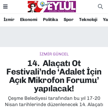
Resmi İlanlar
Konak Nöbetçi Eczaneler
İzmir
Ekonomi
Politika
Spor
Teknoloji
Y
BİLİM
Konak Hava Durumu
DÜNYA
Konak Trafik Yoğunluk Haritası
İZMİR GÜNCEL
EĞİTİM
Süper Lig Puan Durumu ve Fikstür
14. Alaçatı Ot
EKONOMİ
Tüm Manşetler
Festivali’nde ‘Adalet İçin
Açık Mikrofon Forumu’
KÜLTÜR SANAT
Son Dakika Haberleri
yapılacak!
MAGAZİN
Haber Arşivi
Çeşme Belediyesi tarafından bu yıl 17-20
Nisan tarihlerinde düzenlenecek 14. Alaçatı
POLİTİKA