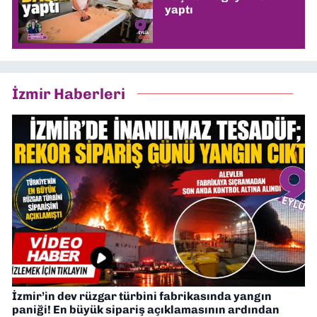
yaptı
İzmir Haberleri
İzmir’in dev rüzgar türbini fabrikasında yangın
paniği! En büyük sipariş açıklamasının ardından