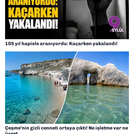
105 yıl hapisle aranıyordu: Kaçarken yakalandı!
Çeşme’nin gizli cenneti ortaya çıktı! Ne işletme var ne
ücret…