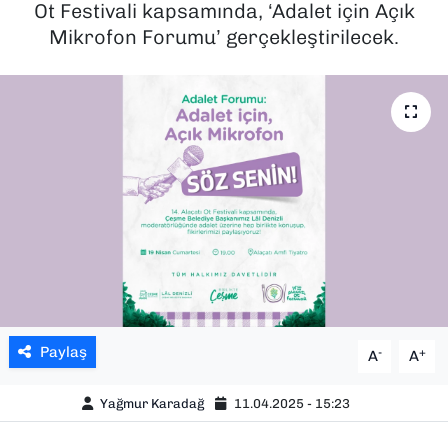
Ot Festivali kapsamında, ‘Adalet için Açık
Mikrofon Forumu’ gerçekleştirilecek.
SAĞLIK
SPOR
TEKNOLOJİ
YAŞAM
YEREL YÖNETİMLER
Paylaş
-
+
A
A
Yağmur Karadağ
11.04.2025 - 15:23