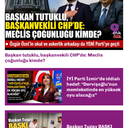
Başkan tutuklu, başkanvekili CHP’de: Meclis
çoğunluğu kimde?
İYİ Parti İzmir’de iddialı
hedef: “Dervişoğlu’nun
memleketinde en yüksek
oyu alacağız”
Başkan Tugay BASKI