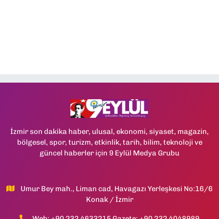
İzmir son dakika haber, ulusal, ekonomi, siyaset, magazin,
bölgesel, spor, turizm, etkinlik, tarih, bilim, teknoloji ve
güncel haberler için 9 Eylül Medya Grubu
Umur Bey mah., Liman cad, Havagazı Yerleşkesi No:16/6
Konak / İzmir
Web: +90 232 4633215 Gazete: +90 232 4048989