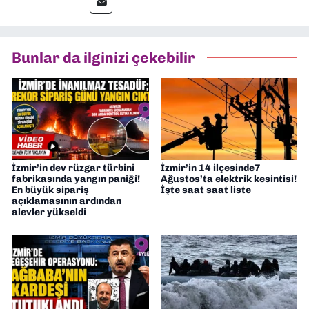
İletişim” üzerine yüksek lisans eğitimimi
tamamladım. Halen aynı anabilim dalında
“İklim Krizi Haberciliği” üzerine doktora
eğitimim sürüyor. 9 Eylül'de “Haber
Bunlar da ilginizi çekebilir
Müdürü” olarak görev almaktayım. Hak
odaklı haberciliğe dair çalışmalar
yapıyorum
İzmir’in dev rüzgar türbini
İzmir’in 14 ilçesinde7
fabrikasında yangın paniği!
Ağustos’ta elektrik kesintisi!
En büyük sipariş
İşte saat saat liste
açıklamasının ardından
alevler yükseldi